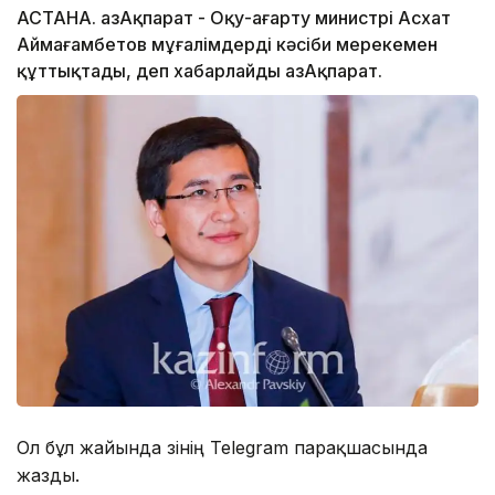
АСТАНА. ҚазАқпарат - Оқу-ағарту министрі Асхат
Аймағамбетов мұғалімдерді кәсіби мерекемен
құттықтады, деп хабарлайды ҚазАқпарат.
Ол бұл жайында өзінің Telegram парақшасында
жазды.