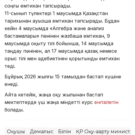
соңғы емтихан тапсырады.
11-сынып түлектері 1 маусымда Қазақстан
тарихынан ауызша емтихан тапсырады. Бұдан
кейін 4 маусымда «Алгебра және анализ
бастамалары» пәнінен жазбаша емтихан, 9
маусымда оқыту тілі бойынша, 14 маусымда
таңдау пәнінен, ал 17 маусымда қазақ немесе
орыс тілі мен әдебиетінен қорытынды емтихан
өтеді.
Бұйрық 2026 жылғы 15 тамыздан бастап күшіне
енеді.
Айта кетейік, жаңа оқу жылынан бастап
мектептерде үш жаңа міндетті курс
енгізілетін
болады.
Оқушы
Демалыс
Білім
ҚР Оқу-ағарту министрл