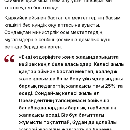
сайынғы қосымша төлем алу үшін тапсыратын
тестілеуден босатылды.
Қыркүйек айынан бастап ел мектептерінің басым
көпшілігі бес күндік оқу аптасына ауысты.
Сондықтан министрлік осы мектептердің
мұғалімдеріне сенбіні қосымша демалыс күні
ретінде беруді жөн көрген.
«Енді өздеріңізге және жақындарыңызға
көбірек көңіл бөле аласыздар. Келесі жылы
қаңтар айынан бастап мектеп, колледж
және қосымша білім беру ұйымдарындағы
барлық педагогтің жалақысы тағы 25%-ға
өседі. Сондай-ақ келесі жылы ел
Президентінің тапсырмасы бойынша
балабақшалардағы барлық тәрбиешінің
жалақысы өседі. Біз бұл бағыттағы
жұмысты тоқтатпай, бұдан да қолайлы
жағдай жасауды жалғастыра береміз.