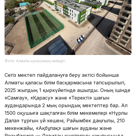
Фото: Алматы қаласының әкімдігі
Сегіз мектеп пайдалануға беру актісі бойынша
Алматы қаласы білім басқармасына тапсырылып,
2025 жылдың 1 қыркүйегінде ашылды. Оның ішінде
«Самғау», «Қарасу» және «Теректі» шағын
аудандарында 2 мың орындық мектептер бар. Ал
1500 оқушыға шақталған білім мекемелері «Нұрлы
Дала» тұрғын үй кешені, Райымбек даңғылы, 210
мекенжайы, «Ақбұлақ» шағын ауданы және
Розыбакиев — Левитан көшелерінің қиылысында