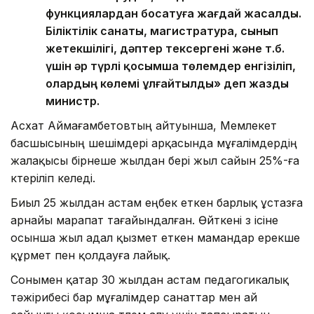
функциялардан босатуға жағдай жасалды.
Біліктілік санаты, магистратура, сынып
жетекшілігі, дәптер тексергені және т.б.
үшін әр түрлі қосымша төлемдер енгізіліп,
олардың көлемі ұлғайтылды» деп жазды
министр.
Асхат Аймағамбетовтың айтуынша, Мемлекет
басшысының шешімдері арқасында мұғалімдердің
жалақысы бірнеше жылдан бері жыл сайын 25%-ға
көтеріліп келеді.
Биыл 25 жылдан астам еңбек еткен барлық ұстазға
арнайы марапат тағайындалған. Өйткені өз ісіне
осынша жыл адал қызмет еткен мамандар ерекше
құрмет пен қолдауға лайық.
Сонымен қатар 30 жылдан астам педагогикалық
тәжірибесі бар мұғалімдер санаттар мен ай