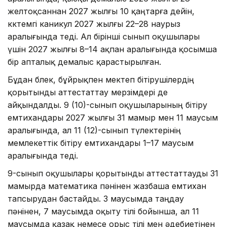
желтоқсаннан 2027 жылғы 10 қаңтарға дейін,
көктемгі каникул 2027 жылғы 22–28 наурыз
аралығында өтеді. Ал бірінші сынып оқушылары
үшін 2027 жылғы 8–14 ақпан аралығында қосымша
бір апталық демалыс қарастырылған.
Бұдан бөлек, бұйрықпен мектеп бітірушілердің
қорытынды аттестаттау мерзімдері де
айқындалды. 9 (10)-сынып оқушыларының бітіру
емтихандары 2027 жылғы 31 мамыр мен 11 маусым
аралығында, ал 11 (12)-сынып түлектерінің
мемлекеттік бітіру емтихандары 1–17 маусым
аралығында өтеді.
9-сынып оқушылары қорытынды аттестаттауды 31
мамырда математика пәнінен жазбаша емтихан
тапсырудан бастайды. 3 маусымда таңдау
пәнінен, 7 маусымда оқыту тілі бойынша, ал 11
маусымда қазақ немесе орыс тілі мен әдебиетінен