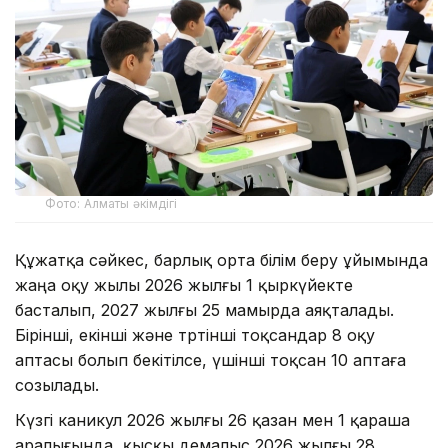
Фото: Алматы әкімдігі
Құжатқа сәйкес, барлық орта білім беру ұйымында
жаңа оқу жылы 2026 жылғы 1 қыркүйекте
басталып, 2027 жылғы 25 мамырда аяқталады.
Бірінші, екінші және төртінші тоқсандар 8 оқу
аптасы болып бекітілсе, үшінші тоқсан 10 аптаға
созылады.
Күзгі каникул 2026 жылғы 26 қазан мен 1 қараша
аралығында, қысқы демалыс 2026 жылғы 28