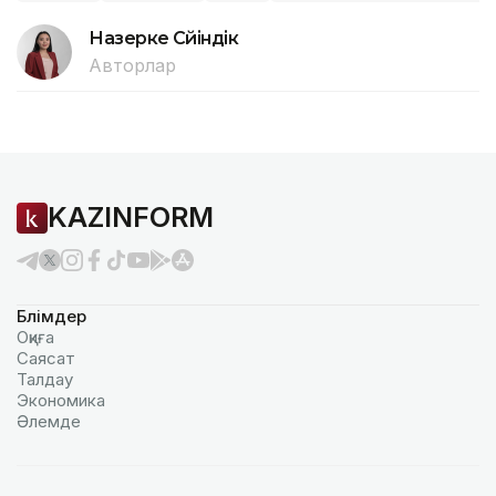
Назерке Сүйіндік
Авторлар
KAZINFORM
Бөлімдер
Оқиға
Саясат
Талдау
Экономика
Әлемде