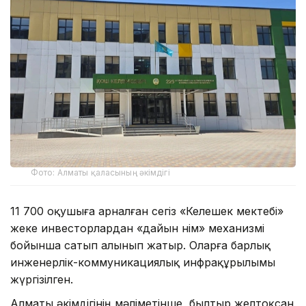
Фото: Алматы қаласының әкімдігі
11 700 оқушыға арналған сегіз «Келешек мектебі»
жеке инвесторлардан «дайын өнім» механизмі
бойынша сатып алынып жатыр. Оларға барлық
инженерлік-коммуникациялық инфрақұрылымы
жүргізілген.
Алматы әкімдігінің мәліметінше, былтыр желтоқсан