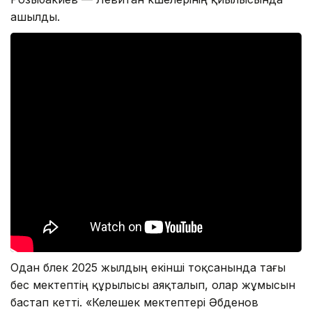
ашылды.
Одан бөлек 2025 жылдың екінші тоқсанында тағы
бес мектептің құрылысы аяқталып, олар жұмысын
бастап кетті. «Келешек мектептері Әбденов