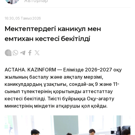
Авторлар
16:30, 05 Тамыз 2026
Мектептердегі каникул мен
емтихан кестесі бекітілді
АСТАНА. KAZINFORM — Елімізде 2026–2027 оқу
жылының басталу және аяқталу мерзімі,
каникулдардың ұзақтығы, сондай-ақ 9 және 11-
сынып түлектерінің қорытынды аттестаттау
кестесі бекітілді. Тиісті бұйрыққа Оқу-ағарту
министрінің міндетін атқарушы қол қойды.