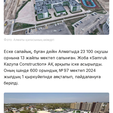
Фото: Алматы қаласының әкімдігі
Еске салайық, бұған дейін Алматыда 23 100 оқушы
орнына 13 жайлы мектеп салынған. Жоба «Samruk
Kazyna Construction» АҚ арқылы іске асырылды.
Оның ішінде 600 орындық № 97 мектеп 2024
жылдың 1 қыркүйегінде аяқталып, пайдалануға
берілді.