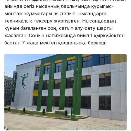
айында сегіз нысанның барлығында құрылыс-
монтаж жұмыстары аяқталып, нысандарға
техникалық тексеру жүргізілген. Нысандардың
құнын бағаланған соң, сатып алу-сату шарты
жасалған. Соның нәтижесінда биыл 1 қыркүйектен
бастап 7 жаңа мектеп қолданысқа беріледі.