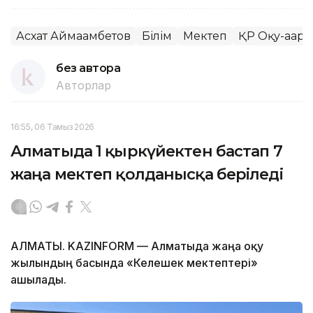
Асхат Аймағамбетов
Білім
Мектеп
ҚР Оқу-ағарт
без автора
Авторлар
16:55, 06 Тамыз 2026
Алматыда 1 қыркүйектен бастап 7
жаңа мектеп қолданысқа беріледі
АЛМАТЫ. KAZINFORM — Алматыда жаңа оқу
жылындың басында «Келешек мектептері»
ашылады.