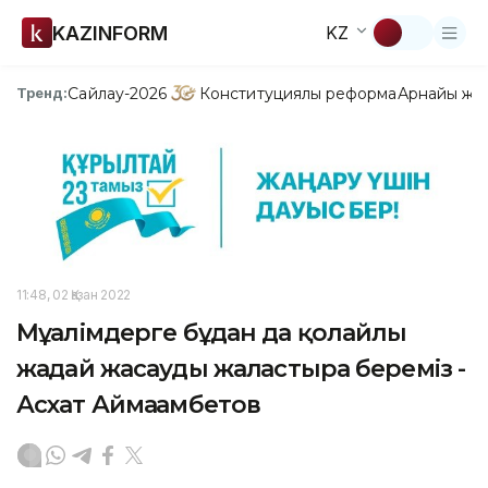
KAZINFORM
KZ
Сайлау-2026
Конституциялық реформа
Арнайы жо
Тренд:
11:48, 02 Қазан 2022
Мұғалімдерге бұдан да қолайлы
жағдай жасауды жалғастыра береміз -
Асхат Аймағамбетов