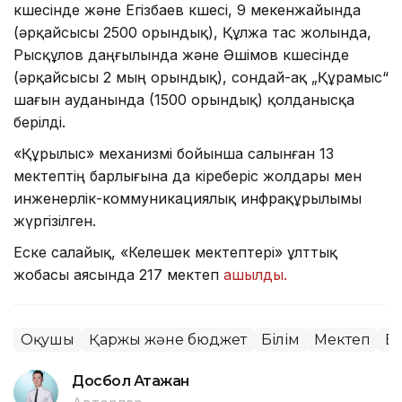
көшесінде және Егізбаев көшесі, 9 мекенжайында
(әрқайсысы 2500 орындық), Құлжа тас жолында,
Рысқұлов даңғылында және Әшімов көшесінде
(әрқайсысы 2 мың орындық), сондай-ақ „Құрамыс“
шағын ауданында (1500 орындық) қолданысқа
берілді.
«Құрылыс» механизмі бойынша салынған 13
мектептің барлығына да кіреберіс жолдары мен
инженерлік-коммуникациялық инфрақұрылымы
жүргізілген.
Еске салайық, «Келешек мектептері» ұлттық
жобасы аясында 217 мектеп
ашылды.
Оқушы
Қаржы және бюджет
Білім
Мектеп
В
Досбол Атажан