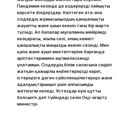
Пандемия кезінде де өздеріңізді лайықты
көрсете білдіңіздер. Көптеген ата-ана
сіздердің жұмысыңыздың қаншалықты
жауапты және қиын екенін тағы бір мәрте
түсінді. Ал балалар мұғалімнің мейірімді
көзқарасы, жылы сөзі, оның көмегі
қаншалықты маңызды екенін сезінді. Мен
қала және ауыл мектептеріне барғанда
әріптестеріммен әңгімелескенді
ұнатамын. Сіздердің білім саласына сіңіріп
жатқан қажырлы еңбектеріңізді көріп,
істеріңізге деген сүйіспеншіліктеріңіз және
адалдықтарыңыз үшін алғысымды
жеткізгім келеді. Ұстаздар күні құтты
болсын!» деп түйіндеді сөзін Оқу-ағарту
министрі.