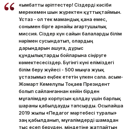
«Қымбатты әріптестер! Сіздерді кәсіби
мерекемен шын жүректен құттықтаймын.
Ұстаз - ол тек мамандық қана емес,
сонымен бірге арнайы ағартушылық
миссия. Сіздер күн сайын балаларды білім
нәрімен сусындатып, олардың
дарындарын ашуға, дұрыс
құндылықтарды бойларына сіңіруге
көмектесесіздер. Бүгінгі күні еліміздегі
білім беру жүйесі - 500 мыңға жуық
ұстазымыз еңбек ететін үлкен сала. Қасым-
Жомарт Кемелұлы Тоқаев Президент
болып сайланғаннан кейін бірден
мұғалімдер корпусын қолдау үшін барлық
шараны қабылдауды тапсырды. Осылайша
2019 жылы «Педагог мәртебесі туралы»
заң қабылданып, мұғалімдерді шамадан
тыс есеп беруден, міндетіне жатпайтын