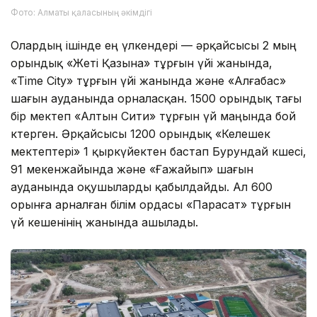
Фото: Алматы қаласының әкімдігі
Олардың ішінде ең үлкендері — әрқайсысы 2 мың
орындық «Жеті Қазына» тұрғын үйі жанында,
«Time City» тұрғын үйі жанында және «Алғабас»
шағын ауданында орналасқан. 1500 орындық тағы
бір мектеп «Алтын Сити» тұрғын үй маңында бой
көтерген. Әрқайсысы 1200 орындық «Келешек
мектептері» 1 қыркүйектен бастап Бурундай көшесі,
91 мекенжайында және «Ғажайып» шағын
ауданында оқушыларды қабылдайды. Ал 600
орынға арналған білім ордасы «Парасат» тұрғын
үй кешенінің жанында ашылады.