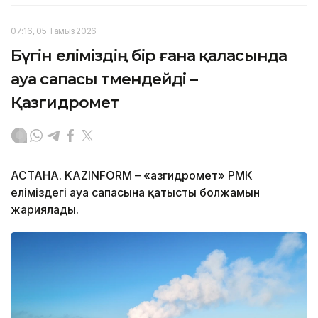
07:16, 05 Тамыз 2026
Бүгін еліміздің бір ғана қаласында
ауа сапасы төмендейді –
Қазгидромет
АСТАНА. KAZINFORM – «Қазгидромет» РМК
еліміздегі ауа сапасына қатысты болжамын
жариялады.