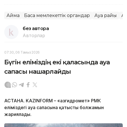
Аймақ
Басқа мемлекеттік органдар
Ауа райы
А
без автора
Авторлар
07:30, 06 Тамыз 2026
Бүгін еліміздің екі қаласында ауа
сапасы нашарлайды
АСТАНА. KAZINFORM – «Қазгидромет» РМК
еліміздегі ауа сапасына қатысты болжамын
жариялады.