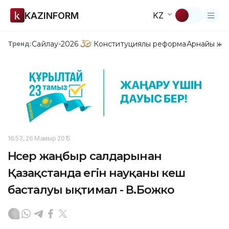
KAZINFORM
KZ
Сайлау-2026
Конституциялық реформа
Арнайы жо
Тренд:
16:53, 26 Мамыр 2015
Нөсер жаңбыр салдарынан
Қазақстанда егін науқаны кеш
басталуы ықтимал - В.Божко