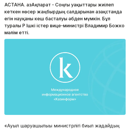
АСТАНА. ҚазАқпарат - Соңғы уақыттары жиілеп
кеткен нөсер жаңбырдың салдарынан Қазақстанда
егін науқаны кеш басталуы әбден мүмкін. Бұл
туралы ҚР Ішкі істер вице-министрі Владимир Божко
мәлім етті.
«Ауыл шаруашылығы министрлігі биыл жағдайдың