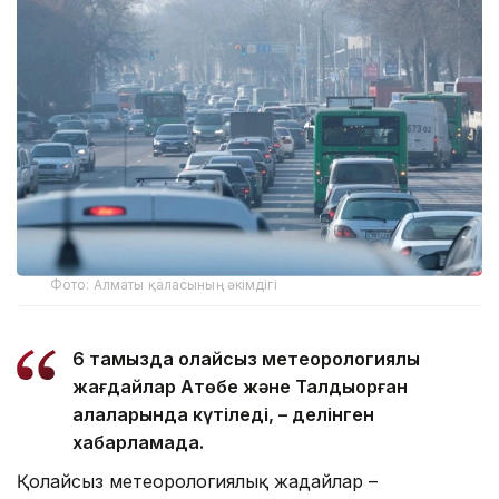
Фото: Алматы қаласының әкімдігі
6 тамызда қолайсыз метеорологиялық
жағдайлар Ақтөбе және Талдықорған
қалаларында күтіледі, – делінген
хабарламада.
Қолайсыз метеорологиялық жағдайлар –