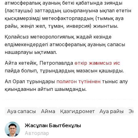
атмосфералық ауаның беткі қабатында зиянды
(ластаушы) заттардың шоғырлануына ықпал ететін
қысқамерзімді метеофакторлардың (тымық ауа
райы, жеңіл жел, тұман, инверсия) жиынтығы.
Қолайсыз метеорологиялық жағдай кезінде
елдімекендердегі атмосфералық ауаның сапасы
нашарлауы ықтимал.
Айта кетейік, Петропавлда
өткір жағымсыз иіс
пайда болып, тұрғындардың мазасын қашырды.
Ал Орал тұрғындары
полигон түтінінен
тыныс алу
қиындағанын айтып шағымданды.
Ауа сапасы
Аймақ
Қазгидромет
Ауа райы
Эк
Жасұлан Бақытбекұлы
Авторлар