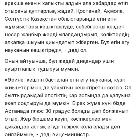
ерекше екенін халықты алдын ала хабардар етіп
отырғаны құптарлық жағдай. Қостанай, Ақмола,
Солтүстік Қазақстан облыстарында егін егін
жұмыыстары кешіктірілуде, себебі соңғы кездегі
нөсер жаңбыр жерді ылғалдандырып, көліктердің
алқапқа шығуын қиындатып жіберген. Бұл егін егу
науқанын кешіктіреді», - деді ол.
Оның айтуынша, бұл жағдай диқандар үшін
ауыртпалық тудыруы мүмкін.
«Әрине, кешігіп басталған егін егу науқаны, күзгі
жиын-терімнің де уақытын кешіктіретіні сөзсіз. Ол
былтырдағыдай егістіктің қар астында да қалуына
әкеп соқтыруы да мүмкін. Бірақ жұма күні бізде
Астанада плюс 30 градус болады деп болжанып
отыр. Жер біршама кеуіп, кәсіпкерлер мен
диқандар астық егуді тезірек қолға алады деп
ойлаймын», - деді вице-министр.