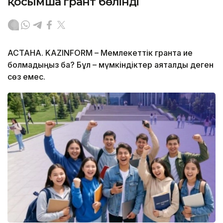
қосымша грант бөлінді
АСТАНА. KAZINFORM – Мемлекеттік грантқа ие
болмадыңыз ба? Бұл – мүмкіндіктер аяқталды деген
сөз емес.