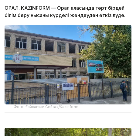
ОРАЛ. KAZINFORM — Орал қаласында төрт бірдей
білім беру нысаны күрделі жөндеуден өткізілуде.
Фото: Ғайсағали Сейтақ/Kazinform