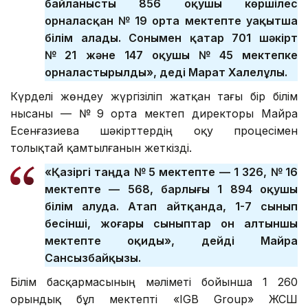
байланысты 856 оқушы көршілес
орналасқан № 19 орта мектепте уақытша
білім алады. Сонымен қатар 701 шәкірт
№ 21 және 147 оқушы № 45 мектепке
орналастырылды», деді Марат Халелұлы.
Күрделі жөндеу жүргізіліп жатқан тағы бір білім
нысаны — № 9 орта мектеп директоры Майра
Есенғазиева шәкірттердің оқу процесімен
толықтай қамтылғанын жеткізді.
«Қазіргі таңда № 5 мектепте — 1 326, № 16
мектепте — 568, барлығы 1 894 оқушы
білім алуда. Атап айтқанда, 1-7 сынып
бесінші, жоғары сыныптар он алтыншы
мектепте оқиды», дейді Майра
Сансызбайқызы.
Білім басқармасының мәліметі бойынша 1 260
орындық бұл мектепті «IGB Group» ЖСШ