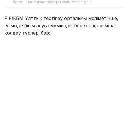
Фото: Ғылым және жоғары білім министрлігі
ҚР ҒЖБМ Ұлттық тестілеу орталығы мәліметінше,
елімізде білім алуға мүмкіндік беретін қосымша
қолдау түрлері бар:
2392 грант – жергілікті атқарушы органдардан;
2 мыңнан астам грант – қазақстандық жоғары оқу
орындарынан;
350 грант – «Қазақстан халқына» қорынан.
Бұдан бөлек, KAZENERGY, «Қазатомөнеркәсіп»
және басқа да қорлар мен компаниялардың білім
беру бағдарламалары бар.
Сонымен қатар университеттер оқу ақысына
жеңілдіктер мен атаулы стипендиялар ұсынады.
Сондықтан мемлекеттік грантқа түсе алмаған