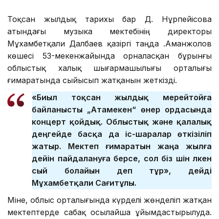
Тоқсан жылдық тарихы бар Д. Нұрпейісова
атындағы музыка мектебінің директоры
Мұхамбетқали Далбаев қазіргі таңда Қ.Аманжолов
көшесі 53-мекенжайында орналасқан бұрынғы
облыстық халық шығармашылығы орталығы
ғимаратында сыйысып жатқанын жеткізді.
«Биыл тоқсан жылдық мерейтойға
байланысты „Атамекен“ өнер ордасында
концерт қойдық. Облыстық және қалалық
деңгейде басқа да іс-шаралар өткізіліп
жатыр. Мектеп ғимаратын жаңа жылға
дейін пайдалануға берсе, сол біз үшін үлкен
сый болайын деп тұр», дейді
Мұхамбетқали Сағитұлы.
Міне, облыс орталығында күрделі жөнделіп жатқан
мектептерде сабақ осылайша ұйымдастырылуда.