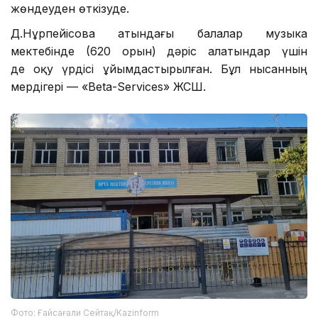
жөндеуден өткізуде.
Д.Нұрпейісова атындағы балалар музыка
мектебінде (620 орын) дәріс алатындар үшін
де оқу үрдісі ұйымдастырылған. Бұл нысанның
мердігері — «Beta-Services» ЖСШ.
Фото: Ғайсағали Сейтақ/Kazinform