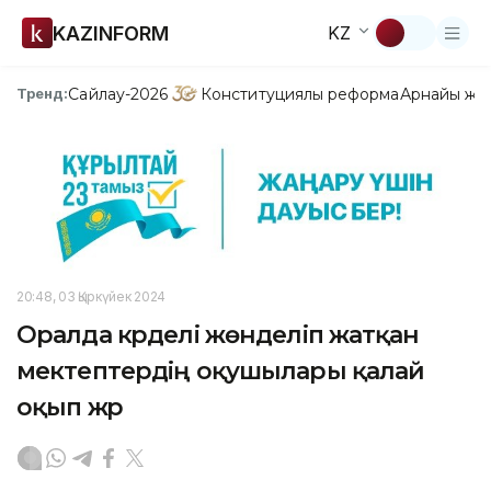
KAZINFORM
KZ
Сайлау-2026
Конституциялық реформа
Арнайы жо
Тренд:
20:48, 03 Қыркүйек 2024
Оралда күрделі жөнделіп жатқан
мектептердің оқушылары қалай
оқып жүр