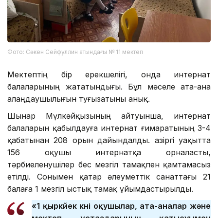
Фото: Сәкен Сейфуллин атындағы № 11 мектеп
Мектептің бір ерекшелігі, онда интернат
балаларының жататындығы. Бұл мәселе ата-ана
алаңдаушылығын туғызатыны анық.
Шынар Мүлкәйқызының айтуынша, интернат
балаларын қабылдауға интернат ғимаратының 3-4
қабатынан 208 орын дайындалды. Қазіргі уақытта
156 оқушы интернатқа орналасты,
тәрбиеленушілер бес мезгіл тамақпен қамтамасыз
етілді. Сонымен қатар әлеуметтік санаттағы 21
балаға 1 мезгіл ыстық тамақ ұйымдастырылды.
«1 қыркүйек күні оқушылар, ата-аналар және