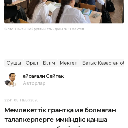
Фото: Сәкен Сейфуллин атындағы № 11 мектеп
Оқушы
Орал
Білім
Мектеп
Батыс Қазақстан о
Ғайсағали Сейтақ
Авторлар
22:41, 08 Тамыз 2026
Мемлекеттік грантқа ие болмаған
талапкерлерге мүмкіндік: қанша