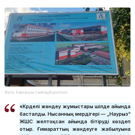
Фото: Ғайсағали Сейтақ/Kazinform
«Күрделі жөндеу жұмыстары шілде айында
басталды. Нысанның мердігері — „Наурыз“
ЖШС желтоқсан айында бітіруді көздеп
отыр. Ғимараттың жөндеуге жабылуына