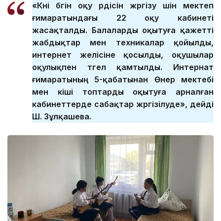
«Күні бүгін оқу үрдісін жүргізу үшін мектеп
ғимаратындағы 22 оқу кабинеті
жасақталды. Балаларды оқытуға қажетті
жабдықтар мен техникалар қойылды,
интернет желісіне қосылды, оқушылар
оқулықпен түгел қамтылды. Интернат
ғимаратының 5-қабатынан Өнер мектебі
мен кіші топтарды оқытуға арналған
кабинеттерде сабақтар жүргізілуде», дейді
Ш. Зұлқашева.