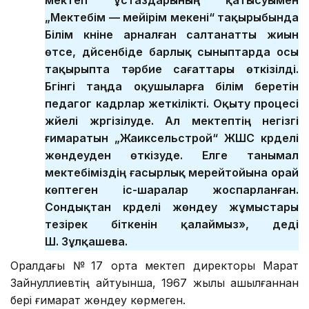
мектеп ұстаздарының қатысуымен
„Мектебім — мейірім мекені“ тақырыбында
Білім күніне арналған салтанатты жиын
өтсе, дүйсенбіде барлық сыныптарда осы
тақырыпта тәрбие сағаттары өткізілді.
Бүгінгі таңда оқушыларға білім беретін
педагог кадрлар жеткілікті. Оқыту процесі
жүйелі жүргізілуде. Ал мектептің негізгі
ғимаратын „Жаиксельстрой“ ЖШС күрделі
жөндеуден өткізуде. Елге танымал
мектебіміздің ғасырлық мерейтойына орай
көптеген іс-шаралар жоспарланған.
Сондықтан күрделі жөндеу жұмыстары
тезірек біткенін қалаймыз», деді
Ш. Зұлқашева.
Оралдағы № 17 орта мектеп директоры Марат
Зайнуллиевтің айтуынша, 1967 жылы ашылғаннан
бері ғимарат жөндеу көрмеген.