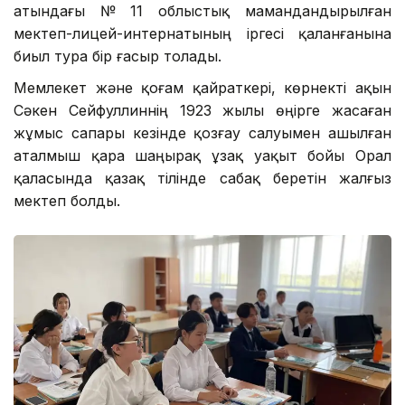
атындағы № 11 облыстық мамандандырылған
мектеп-лицей-интернатының іргесі қаланғанына
биыл тура бір ғасыр толады.
Мемлекет және қоғам қайраткері, көрнекті ақын
Сәкен Сейфуллиннің 1923 жылы өңірге жасаған
жұмыс сапары кезінде қозғау салуымен ашылған
аталмыш қара шаңырақ ұзақ уақыт бойы Орал
қаласында қазақ тілінде сабақ беретін жалғыз
мектеп болды.