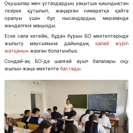
Оқушылар мен ұстаздардың уақытша қиындықтан
тезірек құтылып, жаңарған ғимаратқа қайта
оралуы үшін бұл нысандардың мерзімінде
жөнделгені маңызды.
Еске сала кетейік, бұдан бұрын БҚО мектептерінде
жылыту маусымына дайындық
қалай жүріп
жатқанын
жазған болатынбыз.
Сондай-ақ БҚО-да шалғай ауыл балалары оқу
жылын жаңа мектепте
бастады.