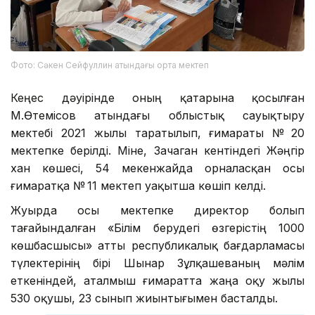
Фото: Сәкен Сейфуллин атындағы орта мектеп
Кеңес дәуірінде оның қатарына қосылған
М.Өтемісов атындағы облыстық сауықтыру
мектебі 2021 жылы таратылып, ғимараты № 20
мектепке берілді. Міне, Зачаган кентіндегі Жәңгір
хан көшесі, 54 мекенжайда орналасқан осы
ғимаратқа № 11 мектеп уақытша көшіп келді.
Жуырда осы мектепке директор болып
тағайындалған «Білім берудегі өзгерістің 1000
көшбасшысы» атты республикалық бағдарламасы
түлектерінің бірі Шынар Зұлқашеваның мәлім
еткеніндей, аталмыш ғимаратта жаңа оқу жылы
530 оқушы, 23 сынып жиынтығымен басталды.