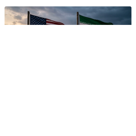
Коллаж: Kazinform / ИИ
Трамптың мәлімдемелері нені аңғартады?
Тамыз айының басында АҚШ пен Иран арасындағы
шиеленіс бәсеңдей қойған жоқ. Қақтығысқа
қатысушы тараптар мен өңірдегі негізгі ойыншылар
соғысты тоқтатудың жолын іздеп жатқанымен,