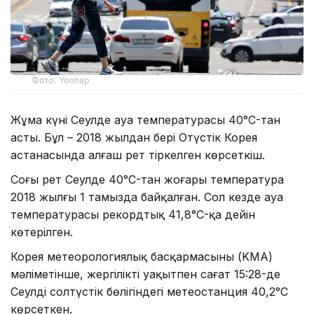
Фото: Yonhap
Жұма күні Сеулде ауа температурасы 40°C-тан
асты. Бұл – 2018 жылдан бері Оңтүстік Корея
астанасында алғаш рет тіркелген көрсеткіш.
Соңғы рет Сеулде 40°C-тан жоғары температура
2018 жылғы 1 тамызда байқалған. Сол кезде ауа
температурасы рекордтық 41,8°C-қа дейін
көтерілген.
Корея метеорологиялық басқармасының (KMA)
мәліметінше, жергілікті уақытпен сағат 15:28-де
Сеулдің солтүстік бөлігіндегі метеостанция 40,2°C
көрсеткен.