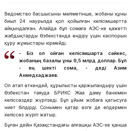
Ведомство басшысының мәліметінше, жобаның құны
биыл 24 наурызда қол қойылған келісімшартта
айқындалған. Алайда бұл сомаға АЭС-ке қажетті
жабдықтарды Өзбекстанда өндіру үшін кәсіпорын
құру жұмыстары кірмейді.
- Біз қол қойған келісімшартқа сәйкес,
жобаның базалық құны 9,5 млрд доллар. Бұл
- ең шекті сома, - деді Азим
Ахмедхаджаев.
Ол атап өткендей, құрылысты қаржыландыру үшін
Өзбекстан таяуда БРИКС Жаңа даму банкімен
келіссөздер жүргізеді. Бұл ұйым жобаға қатысуға
ниет білдірді. Сонымен қатар өзге де елдермен
келіссөз жүріп жатыр.
Бұған дейін Қазақстандағы алғашқы АЭС-ке қанша