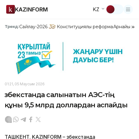
KAZINFORM
KZ
Сайлау-2026
Конституциялық реформа
Арнайы жо
Тренд:
01:21, 05 Маусым 2026
Өзбекстанда салынатын АЭС-тің
құны 9,5 млрд доллардан аспайды
ТАШКЕНТ. KAZINFORM – Өзбекстанда