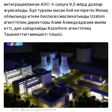
интеграцияланған АЭС-ті салуға 9,5 млрд доллар
жұмсалады. Бұл туралы нысан бой көтеретін Жизақ
облысында өткен баспасөз маслихатынды Uzatom
агенттігінің директоры Азим Ахмедхаджаев мәлім
етті, деп хабарлайды Kazinform агенттігінің
Ташкенттегі меншікті тілшісі.
Фото: Әлихан Асқар/Kazinform