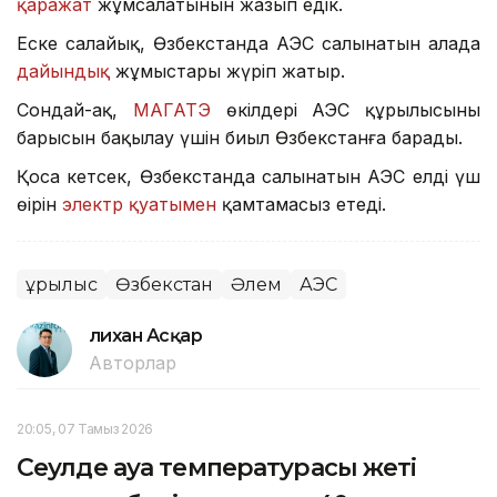
қаражат
жұмсалатынын жазып едік.
Еске салайық, Өзбекстанда АЭС салынатын алаңда
дайындық
жұмыстары жүріп жатыр.
Сондай-ақ,
МАГАТЭ
өкілдері АЭС құрылысының
барысын бақылау үшін биыл Өзбекстанға барады.
Қоса кетсек, Өзбекстанда салынатын АЭС елдің үш
өңірін
электр қуатымен
қамтамасыз етеді.
Құрылыс
Өзбекстан
Әлем
АЭС
Әлихан Асқар
Авторлар
20:05, 07 Тамыз 2026
Сеулде ауа температурасы жеті