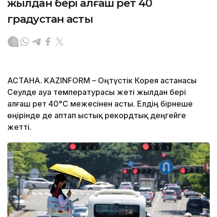
жылдан бері алғаш рет 40
градустан асты
АСТАНА. KAZINFORM – Оңтүстік Корея астанасы
Сеулде ауа температурасы жеті жылдан бері
алғаш рет 40°C межесінен асты. Елдің бірнеше
өңірінде де аптап ыстық рекордтық деңгейге
жетті.