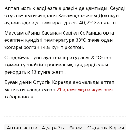
Аптап ыстық елдің өзге өңірлерін де қамтыды. Сеулдің
оңтүстік-шығысындағы Ханам қаласының Докпхун
ауданында ауа температурасы 40,7°C-қа жетті.
Маусым айының басынан бері ел бойынша орта
есеппен күндізгі температура 33°C және одан
жоғары болған 14,8 күн тіркелген.
Сондай-ақ түнгі ауа температурасы 25°C-тан
төмен түспейтін тропикалық түндердің саны
рекордтық 13 күнге жетті.
Бұған дейін Оңтүстік Кореяда аномальды аптап
ыстықтың салдарынан
21 адамның көз жұмғаны
хабарланған.
Аптап ыстық
Ауа райы
Әлем
Оңтүстік Корея