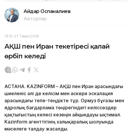
Айдар Оспаналиев
Авторлар
19:15, 07 Тамыз 2026
АҚШ пен Иран текетіресі қалай
өрбіп келеді
АСТАНА. KAZINFORM – АҚШ пен Иран арасындағы
шиеленіс әлі де келісім мен әскери эскалация
арасындағы тепе-теңдікте тұр. Ормуз бұғазы мен
ядролық бағдарлама төңірегіндегі келіссөздер
қақтығыстың келесі кезеңін айқындауы ықтимал.
Kazinform агенттігінің халықаралық шолуында
мәселеге талдау жасалды.