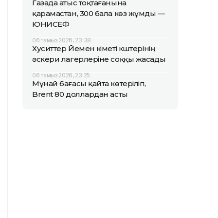
Газада атыс тоқтағанына
қарамастан, 300 бала көз жұмды —
ЮНИСЕФ
06 тамыз 2026, 23:38
Хуситтер Йемен үкіметі күштерінің
әскери лагерлеріне соққы жасады
06 тамыз 2026, 23:25
Мұнай бағасы қайта көтеріліп,
Brent 80 доллардан асты