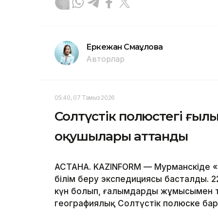
Еркежан Смағұлова
Авторлар
05:40, 07 Тамыз 2026
Солтүстік полюстегі ғыл
оқушылары аттанды
АСТАНА. KAZINFORM — Мурманскіде 
білім беру экспедициясы басталды. 2
күн болып, ғалымдардың жұмысымен 
географиялық Солтүстік полюске ба