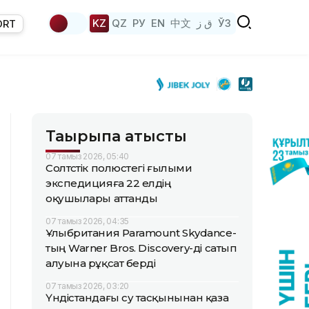
KZ
QZ
РУ
EN
中文
ق ز
ЎЗ
ORT
Тақырыпқа қатысты
07 тамыз 2026, 05:40
Солтүстік полюстегі ғылыми
экспедицияға 22 елдің
оқушылары аттанды
07 тамыз 2026, 04:35
Ұлыбритания Paramount Skydance-
тың Warner Bros. Discovery-ді сатып
алуына рұқсат берді
07 тамыз 2026, 03:20
Үндістандағы су тасқынынан қаза