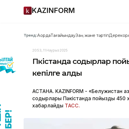
KAZINFORM
Ақорда
Тағайындау
Заң және тәртіп
Дерекқор
Тренд:
20:53, 11 Наурыз 2025
Пәкістанда содырлар по
кепілге алды
АСТАНА. KAZINFORM - «Белужистан аз
содырлары Пәкістанда пойыздың 450 
хабарлайды
ТАСС.