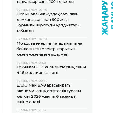
тапқандар саны 100-ге таяды
07 тамыз 2026, 02:40
Польшада балмұздақ сатылған
дәмхана астынан 900 жыл
бұрынғы шіркеудің қалдықтары
табылды
07 тамыз 2026, 02:20
Молдова энергия тапшылығына
байланысты электр жарығын
кезең-кезеңімен өшірмек
07 тамыз 2026, 01:25
Түркиядағы 5G абоненттерінің саны
44,5 миллионға жетті
07 тамыз 2026, 00:40
ЕАЭО мен БАӘ арасындағы
экономикалық әріптестік туралы
келісім 2026 жылғы 6 қазанда
күшіне енеді
06 тамыз 2026, 23:52