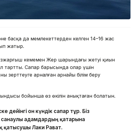
не басқа да мемлекеттерден келген 14–16 жас
ып жатыр.
зжарғыш кемемен Жер шарындағы жетуі қиын
ол тартты. Сапар барысында олар үшін
 зерттеуге арналған арнайы білім беру
ытындысы бойынша өз өкілін анықтаған болатын.
 дейінгі он күндік сапар тұр. Біз
н санаулы адамдардың қатарына
қ қатысушы Лаки Рават.