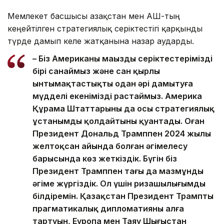
Мемлекет басшысы Қазақстан мен АҚШ-тың
кеңейтілген стратегиялық серіктестігі қарқынды
түрде дамып келе жатқанына назар аударды.
– Біз Американы маңызды серіктестеріміздің
бірі санаймыз және сан қырлы
ынтымақтастықты одан әрі дамытуға
мүдделі екенімізді растаймыз. Америка
Құрама Штаттарының да осы стратегиялық
ұстанымды қолдайтыны қуантады. Оған
Президент Дональд Трамппен 2024 жылы
желтоқсан айында болған әңгімелесу
барысында көз жеткіздік. Бүгін біз
Президент Трамппен тағы да мазмұнды
әңгіме жүргіздік. Ол үшін ризашылығымды
білдіремін. Қазақстан Президент Трамптың
прагматикалық дипломатияны алға
тартуын, Еуропа мен Таяу Шығыстан