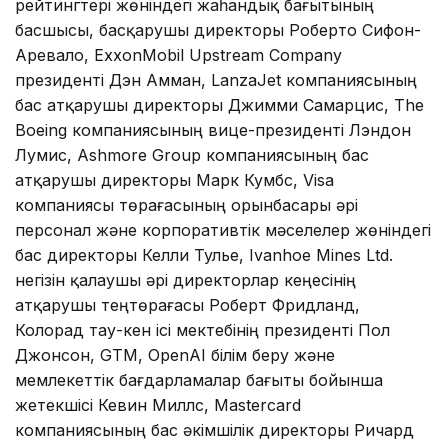
рейтингтері жөніндегі жаһандық бағытының
басшысы, басқарушы директоры Роберто Сифон-
Аревало, ExxonMobil Upstream Company
президенті Дэн Амман, LanzaJet компаниясының
бас атқарушы директоры Джимми Самарцис, The
Boeing компаниясының вице-президенті Лэндон
Лумис, Ashmore Group компаниясының бас
атқарушы директоры Марк Кумбс, Visa
компаниясы төрағасының орынбасары әрі
персонал және корпоративтік мәселелер жөніндегі
бас директоры Келли Тулье, Ivanhoe Mines Ltd.
негізін қалаушы әрі директорлар кеңесінің
атқарушы теңтөрағасы Роберт Фридланд,
Колорад тау-кен ісі мектебінің президенті Пол
Джонсон, GTM, OpenAI білім беру және
мемлекеттік бағдарламалар бағыты бойынша
жетекшісі Кевин Миллс, Mastercard
компаниясының бас әкімшілік директоры Ричард