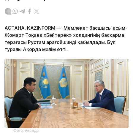
АСТАНА. KAZINFORM — Мемлекет басшысы Қасым-
Жомарт Тоқаев «Бәйтерек» холдингінің басқарма
төрағасы Рустам Қарағойшинді қабылдады. Бұл
туралы Ақорда мәлім етті.
Фото: Ақорда