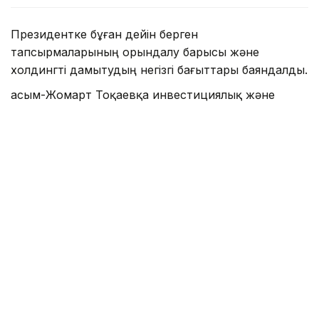
Президентке бұған дейін берген
тапсырмаларының орындалу барысы және
холдингті дамытудың негізгі бағыттары баяндалды.
Қасым-Жомарт Тоқаевқа инвестициялық және
кредиттік портфель 14,3 триллион теңгеге жетіп,
16,5 триллион теңгеге дейін артады деп болжанып
отырғаны, бұл ретте жыл сайынғы таза пайда
көлемі 400 миллиард теңгеден асатыны жөнінде
мәлімет берілді.
— 2025 жылдың қорытындысы бойынша
холдингтің қолдауымен 77,5 мың, соның ішінде
кезекте тұрған 11,6 мың отбасы баспанамен
қамтамасыз етілді. Өткен жылы 77 ірі жоба
мен шағын және орта бизнеске арналған
27,4 мың жоба қаржыландырылып,
экспортқа тауар шығаратын 131 кәсіпкерге