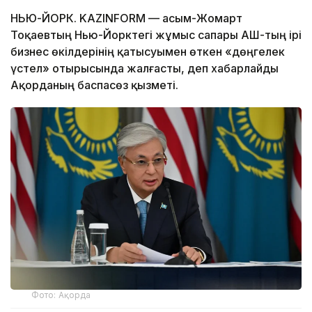
НЬЮ-ЙОРК. KAZINFORM — Қасым-Жомарт
Тоқаевтың Нью-Йорктегі жұмыс сапары АҚШ-тың ірі
бизнес өкілдерінің қатысуымен өткен «дөңгелек
үстел» отырысында жалғасты, деп хабарлайды
Ақорданың баспасөз қызметі.
Фото: Ақорда