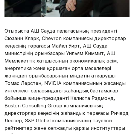
Отырыста АҚШ Сауда палатасының президенті
Сюзанн Кларк, Chevron компаниясы директорлар
кеңесінің төрағасы Майкл Уирт, АҚШ Сауда
министрінің орынбасары Уильям Киммит, АҚШ
Мемлекеттік хатшысының экономикалық өсім,
энергетика және қоршаған орта мәселелері
жөніндегі орынбасарының міндетін атқарушы
Томас Лерстен, NVIDIA компаниясының жасанды
интеллект саласындағы жаһандық бастамалар
бойынша вице-президенті Калиста Рэдмонд,
Boston Consulting Group компаниясының
директорлар кеңесінің жаһандық төрағасы Ричард
Лессер, S&P Global компаниясының тәуелсіз
рейтингтер және көпжақты қаржы институттары