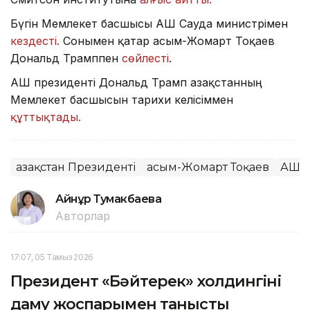
Бүгін Мемлекет басшысы АҚШ Сауда министрімен
кездесті.
Сонымен қатар Қасым-Жомарт Тоқаев
Дональд Трамппен
сөйлесті
.
АҚШ президенті Дональд Трамп Қазақстанның
Мемлекет басшысын тарихи келісіммен
құттықтады.
Қазақстан Президенті
Қасым-Жомарт Тоқаев
АҚШ
Айнұр Тумакбаева
Авторлар
17:07, 05 Тамыз 2026
Президент «Бәйтерек» холдингінің
даму жоспарымен танысты