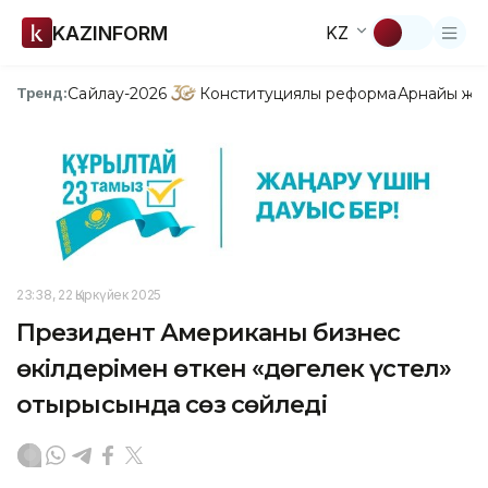
KAZINFORM
KZ
Сайлау-2026
Конституциялық реформа
Арнайы жо
Тренд:
23:38, 22 Қыркүйек 2025
Президент Американың бизнес
өкілдерімен өткен «дөңгелек үстел»
отырысында сөз сөйледі