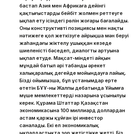
бастап Азия мен Африкаға дейінгі
қақтығыстарды бейбіт жолмен реттеуге
ықпал ету ісіндегі рөлін жоғары бағалайды.
Оның конструктивті позициясы мен нақты
нәтижеге қол жеткізуге айрықша мән беруі
жаһандағы жіктелу ушыққан кезеңде
шиеленістің бәсеңдеп, диалогтың артуына
ықпал етуде. Мақсат-міндеті айқын
мұндай батыл әрі табанды әрекет
халықаралық деңгейде мойындауға лайық.
Біздің ойымызша, бұл ұстанымдар ертең
өтетін БҰҰ-ның Жалпы дебатында Ұйымға
мүше мемлекеттердің назарына ұсынылуы
керек. Құрама Штаттар Қазақстан
экономикасына 100 миллиард доллардан
астам қаржы құйған ірі инвестор
саналады. Екі ел экономикалық
ықпалдастықта зор жетістікке жетті. Біз