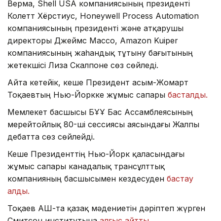
Верма, Shell USA компаниясының президенті
Колетт Хёрстиус, Honeywell Process Automation
компаниясының президенті және атқарушы
директоры Джеймс Массо, Amazon Kuiper
компаниясының жаһандық тұтыну бағытының
жетекшісі Лиза Скалпоне сөз сөйледі.
Айта кетейік, кеше Президент Қасым-Жомарт
Тоқаевтың Нью-Йоркке жұмыс сапары
басталды.
Мемлекет басшысы БҰҰ Бас Ассамблеясының
мерейтойлық 80-ші сессиясы аясындағы Жалпы
дебатта сөз сөйлейді.
Кеше Президенттің Нью-Йорк қаласындағы
жұмыс сапары канадалық трансұлттық
компанияның басшысымен кездесуден
бастау
алды.
Тоқаев АҚШ-та қазақ мәдениетін дәріптеп жүрген
Смитсон институтына
алғыс айтты.