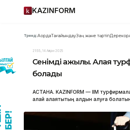
KAZINFORM
Ақорда
Тағайындау
Заң және тәртіп
Дерекқор
Тренд:
21:55, 14 Ақпан 2025
Сенімді қажылық. Алаяқ ту
болады
АСТАНА. KAZINFORM — ІІМ турфирмалар
қалай алаяқтықтың алдын алуға болаты