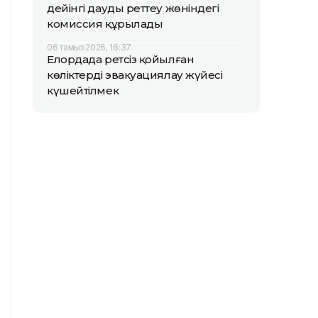
дейінгі дауды реттеу жөніндегі
комиссия құрылады
06 тамыз 2026, 16:37
Елордада ретсіз қойылған
көліктерді эвакуациялау жүйесі
күшейтілмек