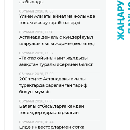
жабылады
06 тамыз 2026, 18:00
Үлкен Алматы айналма жолында
төлем жасау тәртібі өзгерді
06 тамыз 2026, 17:56
Астанада демалыс күндері ауыл
шаруашылығы жәрмеңкесі өтеді
06 тамыз 2026, 17:37
«Тақтар ойынының» жұлдызы
Қазақстан туралы әсерімен бөлісті
06 тамыз 2026, 17:09
200 теңге: Астанадағы ақылы
тұрақтарда сараланған тариф
болуы мүмкін
06 тамыз 2026, 17:05
Балалы отбасыларға қандай
төлемдер қарастырылған
06 тамыз 2026, 16:44
Елде инвесторлармен сотқа