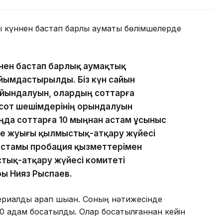
ы күннен бастап барлық аумақтық бөлімшелерде
ннен бастап барлық аумақтық
йымдастырылды. Біз күн сайын
йындалуын, олардың соттарға
сот шешімдерінің орындалуын
аңда соттарға 10 мыңнан астам ұсыныс
ге жуығы қылмыстық-атқару жүйесі
астамы пробация қызметтерімен
ыстық-атқару жүйесі комитеті
ры Нияз Рыспаев.
ериалды қарап шыққан. Соның нәтижесінде
620 адам босатылды. Олар босатылғаннан кейін