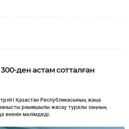
 300-ден астам сотталған
стрлігі Қазақстан Республикасының жаңа
ланысты рақымшылық жасау туралы заңның
а екенін мәлімдеді.