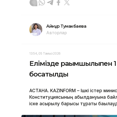
Айнұр Тумакбаева
Авторлар
13:54, 05 Тамыз 2026
Елімізде рақымшылықпен 1
босатылды
АСТАНА. KAZINFORM – Ішкі істер мини
Конституциясының қабылдануына бай
іске асырылу барысы тұрақты бақылауд