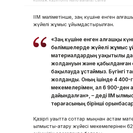
Коллаж: Kazinform/ Nano Banana/ Canva
ІІМ мәліметінше, заң күшіне енген алғашқ
жүйелі жұмыс ұйымдастырылған.
«Заң күшіне енген алғашқы кү
бөлімшелерде жүйелі жұмыс ұ
материалдардың уақытылы да
жолдануын және қабылданған 
бақылауда ұстаймыз. Бүгінгі т
жолданды. Оның ішінде 4 400-
мекемелерімен, ал 6 900-ден 
дайындалған», – деді ІІМ Қылм
төрағасының бірінші орынбаса
Қазіргі уақытта соттар мыңнан астам мат
қылмыстық-атқару жүйесі мекемелерінен 