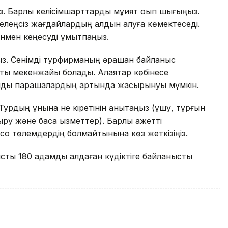
. Барлық келісімшарттарды мұқият оқып шығыңыз.
 келеңсіз жағдайлардың алдын алуға көмектеседі.
аманмен кеңесуді ұмытпаңыз.
з. Сенімді турфирманың әрқашан байланыс
ты мекенжайы болады. Алаяқтар көбінесе
алды парақшалардың артында жасырынуы мүмкін.
урдың құнына не кіретінін анықтаңыз (ұшу, тұрғын
ру және басқа қызметтер). Барлық қажетті
оқ төлемдердің болмайтынына көз жеткізіңіз.
ысты 180 адамды алдаған күдіктіге байланысты