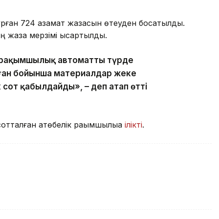
тұрған 724 азамат жазасын өтеуден босатылды.
 жаза мерзімі қысқартылды.
 рақымшылық автоматты түрде
ған бойынша материалдар жеке
к сот қабылдайды», – деп атап өтті
отталған ақтөбелік рақымшылыққа
ілікті
.