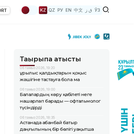
KZ
QZ
РУ
EN
中文
ق ز
ЎЗ
ORT
Тақырыпқа қатысты
06 тамыз 2026, 19:20
Құрылыс қалдықтарын қоқыс
жәшігіне тастауға бола ма
06 тамыз 2026, 19:00
Балалардың көру қабілеті неге
нашарлап барады — офтальмолог
түсіндірді
06 тамыз 2026, 18:35
Астанада Қабанбай батыр
даңғылының бір бөлігі уақытша