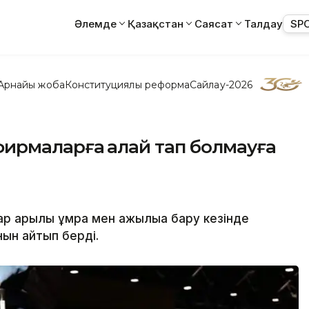
Әлемде
Қазақстан
Саясат
Талдау
SP
Арнайы жоба
Конституциялық реформа
Сайлау-2026
рфирмаларға қалай тап болмауға
 арқылы ұмра мен қажылыққа бару кезінде
нын айтып берді.