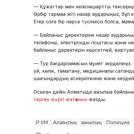
— Құжаттар мен келісімшартты тексеріңіз
Әрбір тармаққа жіті назар аударыңыз, бұл
Егер сізге бір нәрсе түсініксіз болса, м
— Байланыс деректеріне назар аударыңы
телефоны, электронды поштасы және нақ
байланыс деректерін көрсетпей, вирту
— Тур бағдарламасын мұқият зерделеңіз. Т
үй, көлік, тамақтану, медициналық сақтанды
шығындардың ескерілгеніне және кездейс
Осыған дейін Алматыда қажылыққа байлан
тергеу жүріп жатқанын
жаздық.
ҚР ІІМ
Алаяқтық
Қажылық
Полиция