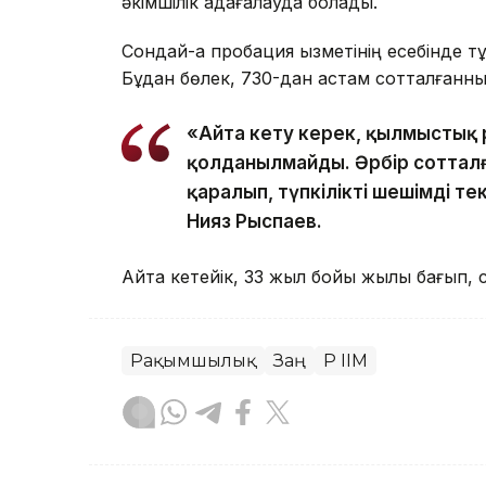
әкімшілік қадағалауда болады.
Сондай-ақ пробация қызметінің есебінде 
Бұдан бөлек, 730-дан астам сотталғанның
«Айта кету керек, қылмыстық
қолданылмайды. Әрбір соттал
қаралып, түпкілікті шешімді те
Нияз Рыспаев.
Айта кетейік, 33 жыл бойы жылқы бағып, с
Рақымшылық
Заң
ҚР ІІМ