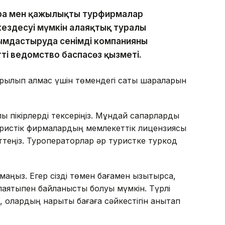
ұмра мен қажылықты турфирмалар
ездесуі мүмкін алаяқтық туралы
йымдастыруда сенімді компанияны
ті ведомство баспасөз қызметі.
рылып қалмас үшін төмендегі сақтық шараларын
 пікірлерді тексеріңіз. Мұндай сапарларды
истік фирмалардың мемлекеттік лицензиясы
рттеңіз. Туроператорлар әр туристке туркод
аңыз. Егер сізді төмен бағамен қызықтырса,
аяқтықпен байланысты болуы мүмкін. Түрлі
лардың нарықтық бағаға сәйкестігін анықтап