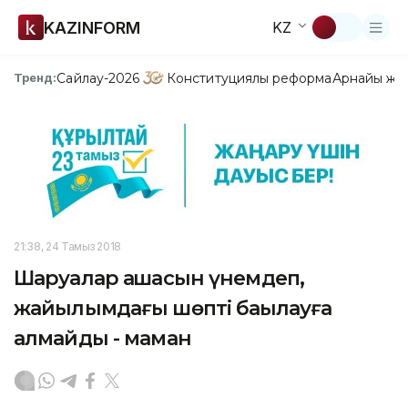
KAZINFORM
KZ
Сайлау-2026
Конституциялық реформа
Арнайы жо
Тренд:
21:38, 24 Тамыз 2018
Шаруалар ақшасын үнемдеп,
жайылымдағы шөпті бақылауға
алмайды - маман