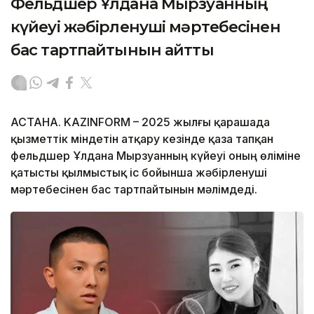
Фельдшер Ұлдана Мырзуанның
күйеуі жәбірленуші мәртебесінен
бас тартпайтынын айтты
АСТАНА. KAZINFORM – 2025 жылғы қарашада
қызметтік міндетін атқару кезінде қаза тапқан
фельдшер Ұлдана Мырзуанның күйеуі оның өліміне
қатысты қылмыстық іс бойынша жәбірленуші
мәртебесінен бас тартпайтынын мәлімдеді.