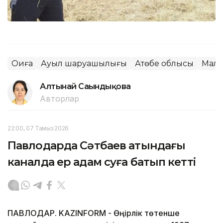
Оқиға
Ауыл шаруашылығы
Ақтөбе облысы
Мал
Алтынай Сағындықова
Авторлар
22:00, 07 Тамыз 2026
Павлодарда Сәтбаев атындағы
каналда ер адам суға батып кетті
ПАВЛОДАР. KAZINFORM - Өңірлік төтенше