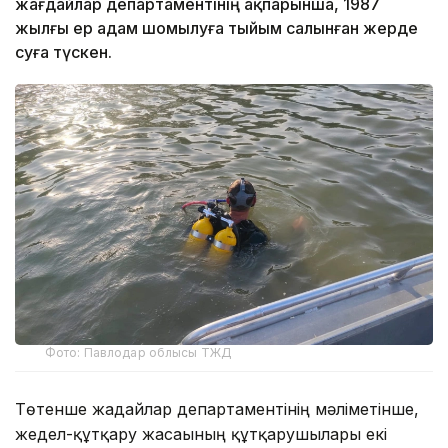
жағдайлар департаментінің ақпарынша, 1987
жылғы ер адам шомылуға тыйым салынған жерде
суға түскен.
Фото: Павлодар облысы ТЖД
Төтенше жағдайлар департаментінің мәліметінше,
жедел-құтқару жасағының құтқарушылары екі