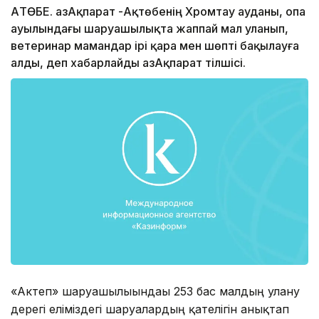
АҚТӨБЕ. ҚазАқпарат -Ақтөбенің Хромтау ауданы, Қопа
ауылындағы шаруашылықта жаппай мал уланып,
ветеринар мамандар ірі қара мен шөпті бақылауға
алды, деп хабарлайды ҚазАқпарат тілшісі.
«Актеп» шаруашылығындағы 253 бас малдың улану
дерегі еліміздегі шаруалардың қателігін анықтап