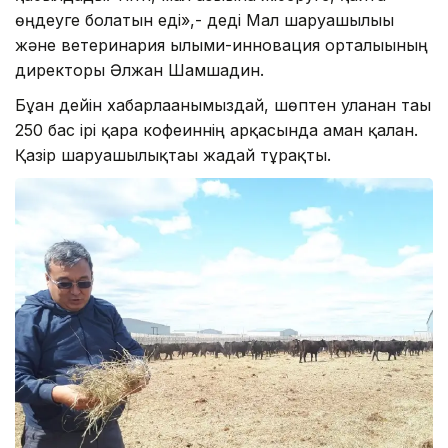
өңдеуге болатын еді»,- деді Мал шаруашылығы
және ветеринария ғылыми-инновация орталығының
директоры Әлжан Шамшадин.
Бұған дейін хабарлағанымыздай, шөптен уланған тағы
250 бас ірі қара кофеиннің арқасында аман қалған.
Қазір шаруашылықтағы жағдай тұрақты.