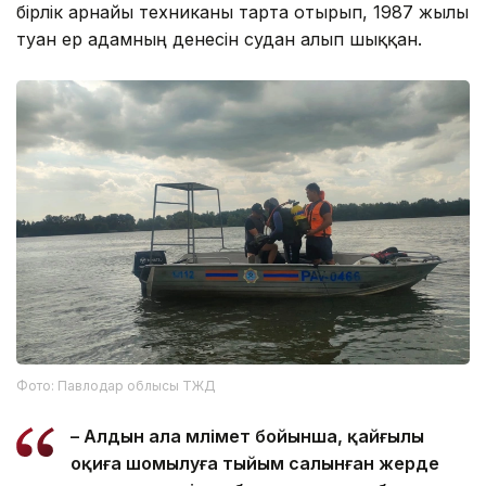
бірлік арнайы техниканы тарта отырып, 1987 жылы
туған ер адамның денесін судан алып шыққан.
Фото: Павлодар облысы ТЖД
– Алдын ала мәлімет бойынша, қайғылы
оқиға шомылуға тыйым салынған жерде