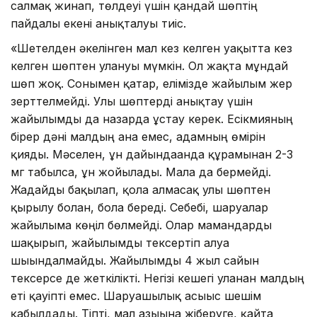
салмақ жинап, төлдеуі үшін қандай шөптің
пайдалы екені анықталуы тиіс.
«Шетелден әкелінген мал кез келген уақытта кез
келген шөптен улануы мүмкін. Ол жақта мұндай
шөп жоқ. Сонымен қатар, елімізде жайылым жер
зерттелмейді. Улы шөптерді анықтау үшін
жайылымды да назарда ұстау керек. Есікмияның
бірер дәні малдың ғана емес, адамның өмірін
қияды. Мәселен, ұн дайындағанда құрамынан 2-3
мг табылса, ұн жойылады. Малға да бермейді.
Жағдайды бақылап, қолға алмасақ улы шөптен
қырылу болған, бола береді. Себебі, шаруалар
жайылымға көңіл бөлмейді. Олар мамандарды
шақырып, жайылымды тексертіп алуға
шығындалмайды. Жайылымды 4 жыл сайын
тексерсе де жеткілікті. Негізі кешегі уланған малдың
еті қауіпті емес. Шаруашылық асығыс шешім
қабылдады. Тіпті, мал азығына жіберуге, қайта