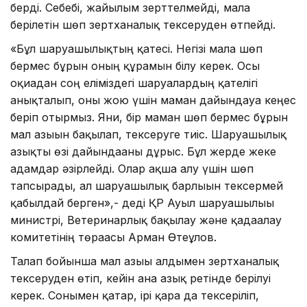
берді. Себебі, жайылым зерттелмейді, малға
берілетін шөп зертханалық тексеруден өтпейді.
«Бұл шаруашылықтың қатесі. Негізі малға шөп
бермес бұрын оның құрамын білу керек. Осы
оқиғадан соң еліміздегі шаруалардың қателігі
анықталып, оны жою үшін маман дайындауға кеңес
беріп отырмыз. Яғни, бір маман шөп бермес бұрын
мал азығын бақылап, тексеруге тиіс. Шаруашылық
азықты өзі дайындағаны дұрыс. Бұл жерде жеке
адамдар әзірлейді. Олар ақша алу үшін шөп
тапсырады, ал шаруашылық барлығын тексермей
қабылдай берген»,- деді ҚР Ауыл шаруашылығы
министрі, Ветеринарлық бақылау және қадағалау
комитетінің төрағасы Арман Өтеғұлов.
Талап бойынша мал азығы алдымен зертханалық
тексеруден өтіп, кейін ғана азық ретінде берілуі
керек. Сонымен қатар, ірі қара да тексеріліп,