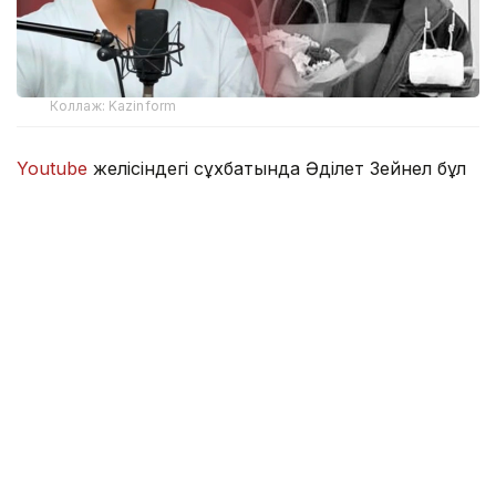
Коллаж: Kazinform
Youtube
желісіндегі сұхбатында Әділет Зейнел бұл
процессуалдық мәртебені сақтап қалу шешімінің
себебін түсіндірді.
– Бұл істі өзім бастаған соң, оны соңына
дейін жеткізгім келеді. Барлық сатыдан
өттім, процесте өзім бастамашы болдым
және оны аяқтауға ниеттімін. Қазақта «ер
жігіт бастаған ісін аяқтайды» деген сөз
бар. Егер ертең бұл істен бас тартсам,
«екінші отбасын құрды да, бәрінен бас
тартты» дейтіндер табылады. Бұл тағы да
теріс пікірлердің өршуіне әкеледі. Бірақ мен