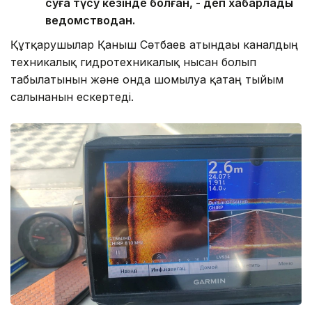
суға түсу кезінде болған, - деп хабарлады
ведомстводан.
Құтқарушылар Қаныш Сәтбаев атындағы каналдың
техникалық гидротехникалық нысан болып
табылатынын және онда шомылуға қатаң тыйым
салынғанын ескертеді.