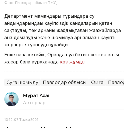
Фото: Павлодар облысы ТЖД
Департмент мамандары тұрғындарға су
айдындарындағы қауіпсіздік қағидаларын қатаң
сақтауды, тек арнайы жабдықталған жағажайларда
ғана демалуды және шомылуға арналмаған қауіпті
жерлерге түспеуді сұрайды.
Еске сала кетейік, Оралда суға батып кеткен алты
жасар бала ауруханада
көз жұмды.
Суға шомылу
Павлодар облысы
Оқиға
Павлод
Мұрат Аяған
Авторлар
13:52, 07 Тамыз 2026