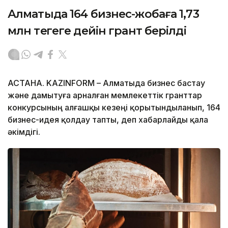
Алматыда 164 бизнес-жобаға 1,73
млн теңгеге дейін грант берілді
АСТАНА. KAZINFORM – Алматыда бизнес бастау
және дамытуға арналған мемлекеттік гранттар
конкурсының алғашқы кезеңі қорытындыланып, 164
бизнес-идея қолдау тапты, деп хабарлайды қала
әкімдігі.