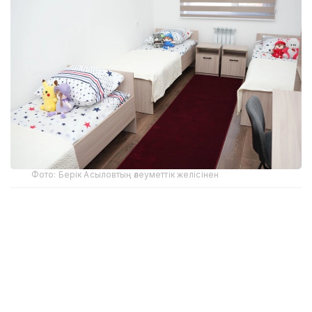
Фото: Берік Асыловтың әлеуметтік желісінен
Орталық Ғылым және жоғары білім министрлігі мен
Алматы қаласы әкімдігінің бастамасымен Қазақ
ұлттық қыздар педагогикалық университетінің
(QyzPU) базасында ашылды.
Оның негізгі мақсаты – жатақханадан орын таба
алмай қалған немесе орналасу кезінде қиындыққа