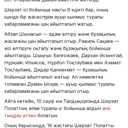
Шерзат ісі бойынша нақты 9 күдікті бар, оның
ішінде бір жасөспірім ауыр қылмыс туралы
хабарламағаны үшін айыпталып жатыр.
Абзал Шынасыл — адам өлтіру және бұзақылық
жасағаны үшін айыпталып отыр. Равиль Сақиев —
кісі өлтіруге оқталу және бұзақылық бойынша
айыпталды. Шыңғыс Белғожаев, Дархан Әскентай,
Нұрқияс Ильясов, Нұрбол Тоқтаубаев мен Азамат
Тоқтаубаев, Дидар Қалиахмет — бұзақылық
бойынша айыпталып жатыр. Ал кәмелетке
толмаған Думан Ысқақ — ауыр қылмыс туралы
хабарламағаны үшін айыпталып отыр.
Айта кетейік, 10 сәуір күні Талдықорғанда Шерзат
Полаттың өлімі туралы іс бойынша алдын
ала
тыңдау өткен
болатын.
Оның барысында, 16 жастағы Шерзат Полатты