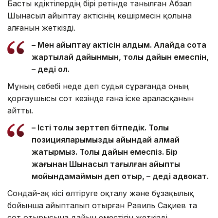
Басты күдіктілердің бірі ретінде танылған Абзал
Шынасыл айыптау актісінің көшірмесін қолына
алғанын жеткізді.
– Мен айыптау актісін алдым. Алайда сотқа
жартылай дайынмын, толық дайын емеспін,
– деді ол.
Мұның себебі неде деп судья сұрағанда оның
қорғаушысы сот кезінде ғана іске араласқанын
айтты.
– Істі толық зерттеп бітпедік. Толық
позицияларымызды айқындай алмай
жатырмыз. Толық дайын емеспіз. Бір
жағынан Шынасыл тағылған айыпты
мойындамаймын деп отыр, – деді адвокат.
Сондай-ақ кісі өлтіруге оқталу және бұзақылық
бойынша айыпталып отырған Равиль Сақиев та
сот отырысына дайын еместігін жеткізді.