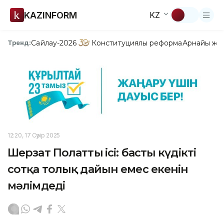
KAZINFORM
KZ
Сайлау-2026
Конституциялық реформа
Арнайы жо
Тренд:
12:20, 17 Сәуір 2025
Шерзат Полаттың ісі: басты күдікті
сотқа толық дайын емес екенін
мәлімдеді