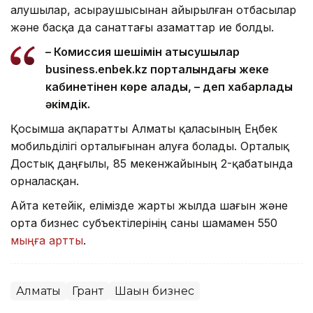
алушылар, асыраушысынан айырылған отбасылар
және басқа да санаттағы азаматтар ие болды.
– Комиссия шешімін қатысушылар
business.enbek.kz порталындағы жеке
кабинетінен көре алады, – деп хабарлады
әкімдік.
Қосымша ақпаратты Алматы қаласының Еңбек
мобильділігі орталығынан алуға болады. Орталық
Достық даңғылы, 85 мекенжайының 2-қабатында
орналасқан.
Айта кетейік, елімізде жарты жылда шағын және
орта бизнес субъектілерінің саны шамамен 550
мыңға артты
.
Алматы
Грант
Шағын бизнес