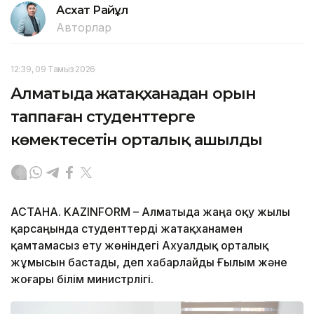
Асхат Райқұл
Авторлар
12:39, 09 Тамыз 2026
Алматыда жатақханадан орын
таппаған студенттерге
көмектесетін орталық ашылды
АСТАНА. KAZINFORM – Алматыда жаңа оқу жылы
қарсаңында студенттерді жатақханамен
қамтамасыз ету жөніндегі Ахуалдық орталық
жұмысын бастады, деп хабарлайды Ғылым және
жоғары білім министрлігі.