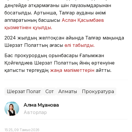
деңгейде атқармағаны үшін лауазымдарынан
босатылды. Артынша, Талғар ауданы әкімі
аппаратының басшысы
Аслан Қасымбаев
қызметінен қуылды.
2024 жылдың желтоқсан айында Талғар маңында
Шерзат Полаттың ағасы
өлі табылды.
Бас прокурордың орынбасары Ғалымжан
Қойгелдиев Шерзат Полаттың үйінің өртенуіне
қатысты тергеудің
жаңа мәліметтерін
айтты.
Шерзат Полат
Сот
Алматы
Прокуратура
Алма Мұқанова
Авторлар
15:25, 09 Тамыз 2026