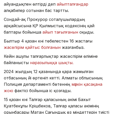
айуандықпен өлтірді деп
айыпталғандар
алқабилер сотынан бас тартты.
Сондай-ақ Прокурор соталушылардың
әрқайсысына ҚР Қылмыстық кодексінің қай
баптары бойынша
айып тағылғанын
оқыды.
Былтыр 4 қазан күні төбелестен 16 жастағы
жасөпірім қайтыс болғанын
жазғанбыз.
Кейін ашулы талғарлықтар жасөспірім өліміне
байланысты
наразылыққа шықты.
2024 жылдың 12 қазанында қара жамылған
отбасының үйі өртеніп кетті. Алматы облысының
Полиция департаменті бөтеннің
мүлкін қасақана
жою
фактісі бойынша іс қозғады.
15 қазан күні Талғар қаласының әкімі Бахыт
Қуатбекұлы Күрішбеков, Талғар қаласы әкімінің
орынбасары Матан Сағындық өз міндеттерін тиісті