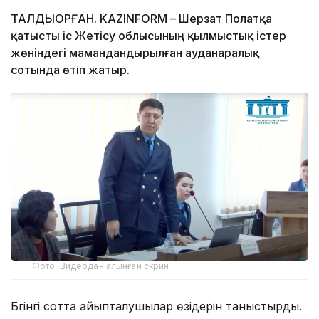
ТАЛДЫҚОРҒАН. KAZINFORM – Шерзат Полатқа
қатысты іс Жетісу облысының қылмыстық істер
жөніндегі мамандандырылған ауданаралық
сотында өтіп жатыр.
Фото: Видеодан алынған скрин
Бүгінгі сотта айыпталушылар өзідерін таныстырды.