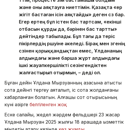
өттім, процесте өзім бастамашы болдым
және оны аяқтауға ниеттімін. Қазақта «ер
жігіт бастаған ісін аяқтайды» деген сөз бар.
Егер ертең бұл істен бас тартсам, «екінші
отбасын құрды да, бәрінен бас тартты»
дейтіндер табылады. Бұл тағы да теріс
пікірлердің өршуіне әкеледі. Бірақ мен өзгенің
сөзінен қорыққандықтан емес, Ұлдананың
алдындағы және барша жұрт алдындағы
ішкі жауапкершілікті сезінгендіктен
жалғастырып отырмын, – деді ол.
Бұған дейін Ұлдана Мырзуанның қазасына қатысты
сотқа дейінгі тергеу аяқталып, іс сотқа жолданғаны
хабарланған болатын. Алғашқы сот отырысының
күні әзірге
белгіленген жоқ.
Еске салайық, жедел жәрдем фельдшері 23 жасар
Ұлдана Мырзуан 2025 жылғы 18 қарашада қызметтік
міндетін атқару кезінде
көз жұмды.