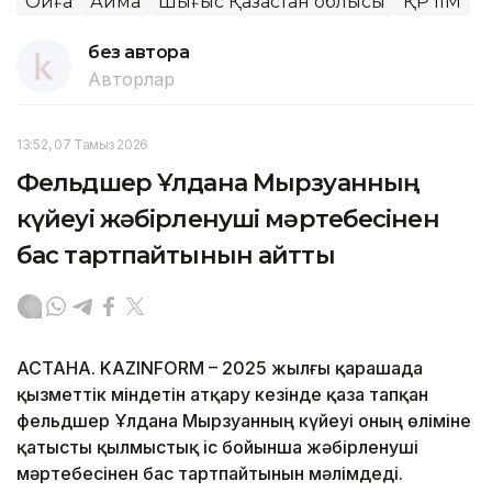
Оқиға
Аймақ
Шығыс Қазақстан облысы
ҚР ІІМ
без автора
Авторлар
13:52, 07 Тамыз 2026
Фельдшер Ұлдана Мырзуанның
күйеуі жәбірленуші мәртебесінен
бас тартпайтынын айтты
АСТАНА. KAZINFORM – 2025 жылғы қарашада
қызметтік міндетін атқару кезінде қаза тапқан
фельдшер Ұлдана Мырзуанның күйеуі оның өліміне
қатысты қылмыстық іс бойынша жәбірленуші
мәртебесінен бас тартпайтынын мәлімдеді.