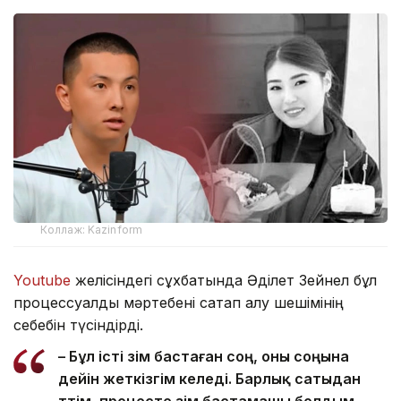
Коллаж: Kazinform
Youtube
желісіндегі сұхбатында Әділет Зейнел бұл
процессуалдық мәртебені сақтап қалу шешімінің
себебін түсіндірді.
– Бұл істі өзім бастаған соң, оны соңына
дейін жеткізгім келеді. Барлық сатыдан