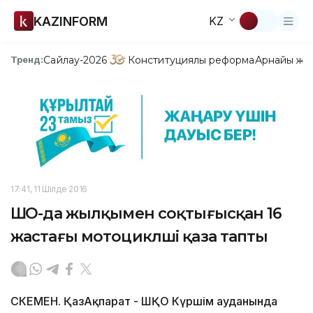
KAZINFORM
KZ
Сайлау-2026
Конституциялық реформа
Арнайы жо
Тренд:
17:41, 11 Шілде 2016
ШҚО-да жылқымен соқтығысқан 16
жастағы мотоциклші қаза тапты
ӨСКЕМЕН. ҚазАқпарат - ШҚО Күршім ауданында