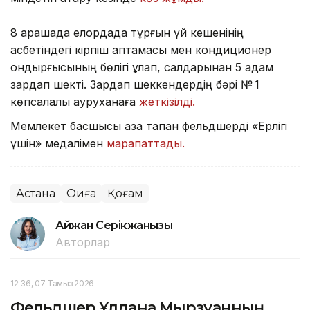
8 қарашада елордада тұрғын үй кешенінің
қасбетіндегі кірпіш қаптамасы мен кондиционер
қондырғысының бөлігі құлап, салдарынан 5 адам
зардап шекті. Зардап шеккендердің бәрі № 1
көпсалалы ауруханаға
жеткізілді.
Мемлекет басшысы қаза тапқан фельдшерді «Ерлігі
үшін» медалімен
марапаттады.
Астана
Оқиға
Қоғам
Айжан Серікжанқызы
Авторлар
12:36, 07 Тамыз 2026
Фельдшер Ұлдана Мырзуанның