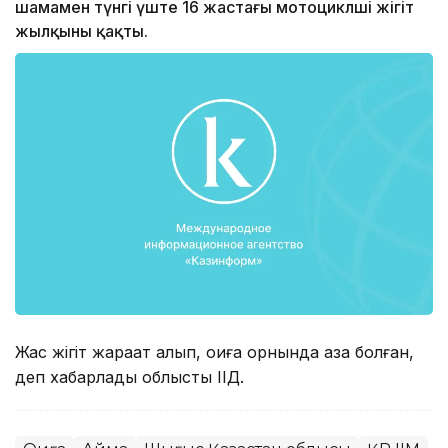
шамамен түнгі үште 16 жастағы мотоциклші жігіт
жылқыны қақты.
Жас жігіт жарақат алып, оқиға орнында қаза болған,
деп хабарлады облыстық ІІД.