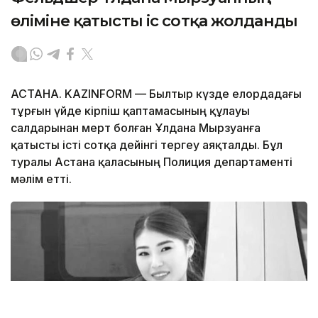
өліміне қатысты іс сотқа жолданды
АСТАНА. KAZINFORM — Былтыр күзде елордадағы
тұрғын үйде кірпіш қаптамасының құлауы
салдарынан мерт болған Ұлдана Мырзуанға
қатысты істі сотқа дейінгі тергеу аяқталды. Бұл
туралы Астана қаласының Полиция департаменті
мәлім етті.