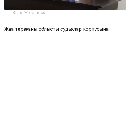
Фото: Жоғарғы сот
Жаңа төрағаны облыстың судьялар корпусына
Жоғарғы Соттың әкімшілік істер жөніндегі сот
алқасының төрағасы Аслан Түкиев таныстырды.
Салтанатты рәсімге Алматы облысының әкімі Марат
Сұлтанғазиев, судьялар, құқық қорғау және
мемлекеттік органдардың өкілдері, сондай-ақ сот
қызметкерлері қатысты.
Аслан Түкиев Жоғарғы Сот төрағасының атынан
Нариман Бекназаровты жаңа қызметімен
құттықтап, оның сот жүйесіндегі, соның ішінде
Алматы қалалық сотының азаматтық істер жөніндегі
сот алқасының төрағасы ретіндегі көпжылдық
тәжірибесіне тоқталды.
– Нариман Бекназаровтың күрделі