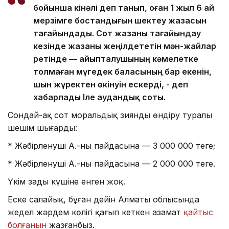
бойынша кінәлі деп танып, оған 1 жыл 6 ай
мерзімге бостандығын шектеу жазасын
тағайындады. Сот жазаны тағайындау
кезінде жазаны жеңілдететін мән-жайлар
ретінде — айыпталушының кәмелетке
толмаған мүгедек баласының бар екенін,
шын жүректен өкінуін ескерді, - деп
хабарлады Іле аудандық соты.
Сондай-ақ сот моральдық зиянды өндіру туралы
шешім шығарды:
* Жәбірленуші А.-ның пайдасына — 3 000 000 теңге;
* Жәбірленуші А.-ның пайдасына — 2 000 000 теңге.
Үкім заңды күшіне енген жоқ.
Еске салайық, бұған дейін Алматы облысында
жедел жәрдем көлігі қағып кеткен азамат
қайтыс
болғанын
жазғанбыз.