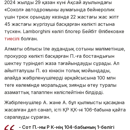
2024 жылдың 29 қазан күні Ақсай ауылындағы
«Сокол» автодромының аумағында бейнеролик
үшін трюк орындау кезінде 22 жастағы жас жігіт
45 жастағы жүргізуші басқарған көліктің астына
түскен. Lamborghini көлігі блогер Бейбіт Әлібековке
тиесілі
болған.
Алматы облысы Іле аудандық сотының мәліметінше,
прокурор көлікті басқарған П.-ға бостандығын
шектеу түріндегі жаза тағайындауды сұрады. Ал
айыпталушы П. өз кінәсін толық мойындады,
алайда жәбірленушілердің әрқайсысына 100 млн
теңге көлемінде моральдық зиянды өтеу туралы
азаматтық талаппен келіспейтінін білдірді.
Жәбірленушілер А. және А. бұл қылмысты қасақана
жасалған деп санап, істі ҚР ҚК-нің 106-бабына қайта
саралауды сұраған.
- Сот П.-ны ҚР ҚК-нің 104-бабының 1-бөлігі