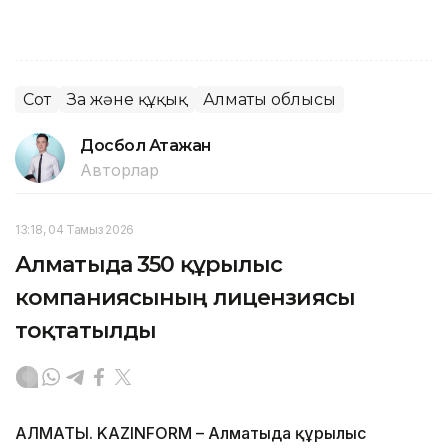
Сот
Заң және құқық
Алматы облысы
Досбол Атажан
Авторлар
13:18, 04 Тамыз 2026
Алматыда 350 құрылыс
компаниясының лицензиясы
тоқтатылды
АЛМАТЫ. KAZINFORM – Алматыда құрылыс