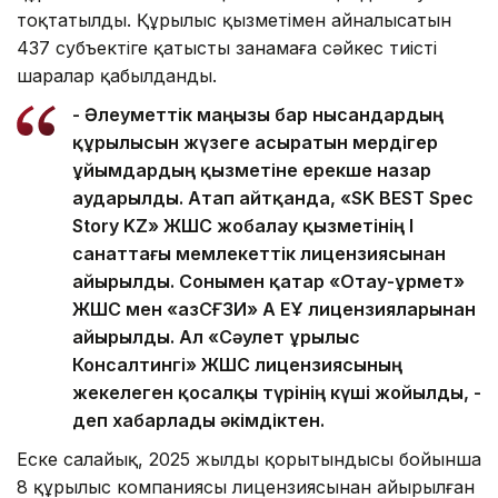
тоқтатылды. Құрылыс қызметімен айналысатын
437 субъектіге қатысты заңнамаға сәйкес тиісті
шаралар қабылданды.
- Әлеуметтік маңызы бар нысандардың
құрылысын жүзеге асыратын мердігер
ұйымдардың қызметіне ерекше назар
аударылды. Атап айтқанда, «SK BEST Spec
Story KZ» ЖШС жобалау қызметінің І
санаттағы мемлекеттік лицензиясынан
айырылды. Сонымен қатар «Отау-Құрмет»
ЖШС мен «ҚазҚСҒЗИ» АҚ ЕҰ лицензияларынан
айырылды. Ал «Сәулет Құрылыс
Консалтингі» ЖШС лицензиясының
жекелеген қосалқы түрінің күші жойылды, -
деп хабарлады әкімдіктен.
Еске салайық, 2025 жылдың қорытындысы бойынша
8 құрылыс компаниясы лицензиясынан айырылған