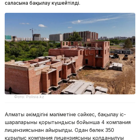
саласына бақылау күшейтілді.
Фото: Polisia.kz
Алматы әкімдігінің мәліметіне сәйкес, бақылау іс-
шараларының қорытындысы бойынша 4 компания
лицензиясынан айырылды. Одан бөлек 350
құрылыс компания лицензиясының қолданылуы