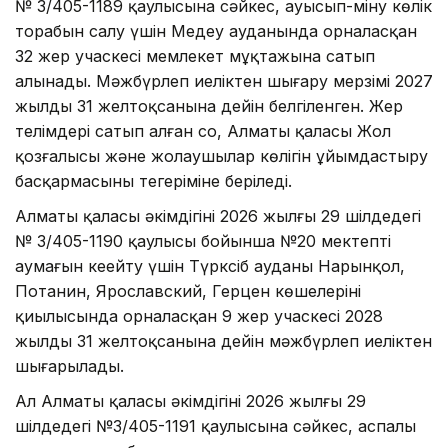
№ 3/405-1189 қаулысына сәйкес, ауысып-міну көлік
торабын салу үшін Медеу ауданында орналасқан
32 жер учаскесі мемлекет мұқтажына сатып
алынады. Мәжбүрлеп иеліктен шығару мерзімі 2027
жылдың 31 желтоқсанына дейін белгіленген. Жер
телімдері сатып алған соң, Алматы қаласы Жол
қозғалысы және жолаушылар көлігін ұйымдастыру
басқармасының теңгеріміне беріледі.
Алматы қаласы әкімдігінің 2026 жылғы 29 шілдедегі
№ 3/405-1190 қаулысы бойынша №20 мектептің
аумағын кеңейту үшін Түрксіб ауданы Нарынқол,
Потанин, Ярославский, Герцен көшелерінің
қиылысында орналасқан 9 жер учаскесі 2028
жылдың 31 желтоқсанына дейін мәжбүрлеп иеліктен
шығарылады.
Ал Алматы қаласы әкімдігінің 2026 жылғы 29
шілдедегі №3/405-1191 қаулысына сәйкес, аспалы