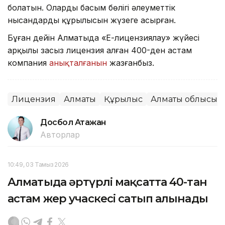
болатын. Олардың басым бөлігі әлеуметтік
нысандардың құрылысын жүзеге асырған.
Бұған дейін Алматыда «Е-лицензиялау» жүйесі
арқылы заңсыз лицензия алған 400-ден астам
компания
анықталғанын
жазғанбыз.
Лицензия
Алматы
Құрылыс
Алматы облысы
Досбол Атажан
Авторлар
10:49, 03 Тамыз 2026
Алматыда әртүрлі мақсатта 40-тан
астам жер учаскесі сатып алынады