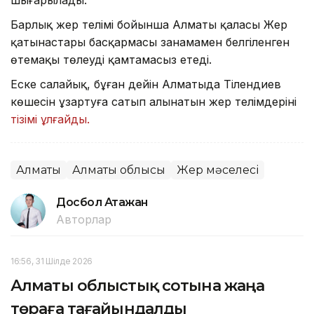
шығарылады.
Барлық жер телімі бойынша Алматы қаласы Жер
қатынастары басқармасы заңнамамен белгіленген
өтемақы төлеуді қамтамасыз етеді.
Еске салайық, бұған дейін Алматыда Тілендиев
көшесін ұзартуға сатып алынатын жер телімдерінің
тізімі ұлғайды.
Алматы
Алматы облысы
Жер мәселесі
Досбол Атажан
Авторлар
16:56, 31 Шілде 2026
Алматы облыстық сотына жаңа
төраға тағайындалды