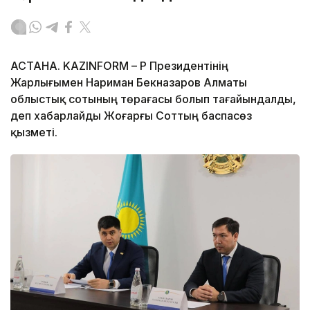
АСТАНА. KAZINFORM – ҚР Президентінің
Жарлығымен Нариман Бекназаров Алматы
облыстық сотының төрағасы болып тағайындалды,
деп хабарлайды Жоғарғы Соттың баспасөз
қызметі.