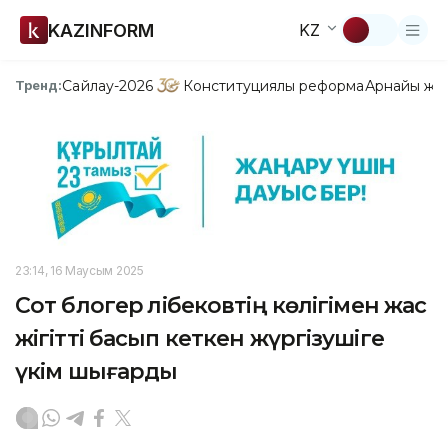
KAZINFORM
KZ
Сайлау-2026
Конституциялық реформа
Арнайы жо
Тренд:
23:14, 16 Маусым 2025
Сот блогер Әлібековтің көлігімен жас
жігітті басып кеткен жүргізушіге
үкім шығарды