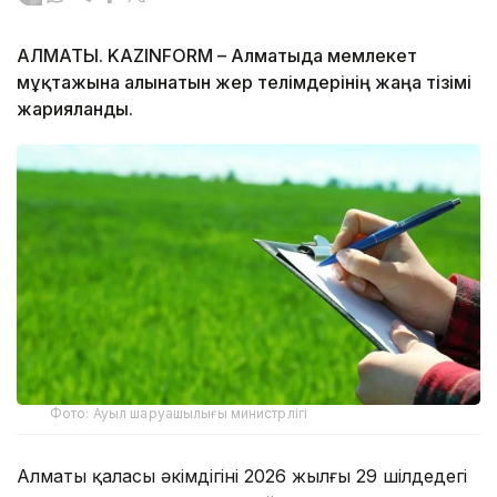
АЛМАТЫ. KAZINFORM – Алматыда мемлекет
мұқтажына алынатын жер телімдерінің жаңа тізімі
жарияланды.
Фото: Ауыл шаруашылығы министрлігі
Алматы қаласы әкімдігінің 2026 жылғы 29 шілдедегі