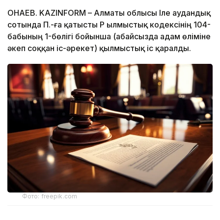
ҚОНАЕВ. KAZINFORM – Алматы облысы Іле аудандық
сотында П.-ға қатысты ҚР Қылмыстық кодексінің 104-
бабының 1-бөлігі бойынша (абайсызда адам өліміне
әкеп соққан іс-әрекет) қылмыстық іс қаралды.
Фото: freepik.com