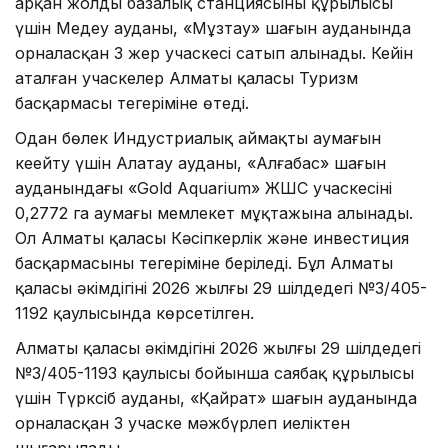
арқан жолдың базалық станциясының құрылысы
үшін Медеу ауданы, «Мұзтау» шағын ауданында
орналасқан 3 жер учаскесі сатып алынады. Кейін
аталған учаскелер Алматы қаласы Туризм
басқармасы теңгеріміне өтеді.
Одан бөлек Индустриалық аймақтың аумағын
кеңейту үшін Алатау ауданы, «Алғабас» шағын
ауданындағы «Gold Aquarium» ЖШС учаскесінің
0,2772 га аумағы мемлекет мұқтажына алынады.
Ол Алматы қаласы Кәсіпкерлік және инвестиция
басқармасының теңгеріміне беріледі. Бұл Алматы
қаласы әкімдігінің 2026 жылғы 29 шілдедегі №3/405-
1192 қаулысында көрсетілген.
Алматы қаласы әкімдігінің 2026 жылғы 29 шілдедегі
№3/405-1193 қаулысы бойынша саябақ құрылысы
үшін Түрксіб ауданы, «Қайрат» шағын ауданында
орналасқан 3 учаске мәжбүрлеп иеліктен