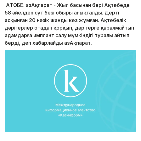
АҚТӨБЕ. ҚазАқпарат - Жыл басынан бері Ақтөбеде
58 әйелден сүт безі обыры анықталды. Дерті
асқынған 20 нәзік жанды көз жұмған. Ақтөбелік
дәрігерлер отадан қорқып, дәрігерге қаралмайтын
адамдарға имплант салу мүмкіндігі туралы айтып
берді, деп хабарлайды ҚазАқпарат.