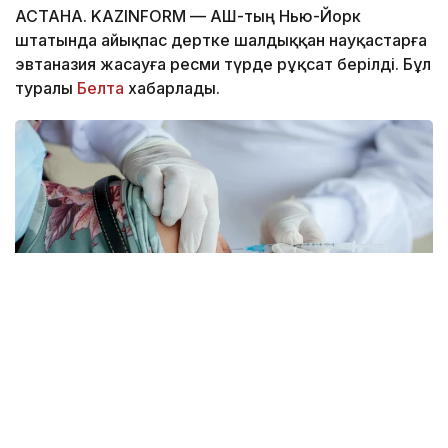
АСТАНА. KAZINFORM — АҚШ-тың Нью-Йорк
штатында айықпас дертке шалдыққан науқастарға
эвтаназия жасауға ресми түрде рұқсат берілді. Бұл
туралы
Белта
хабарлады.
Фото: pexels.com
Губернатор Кэти Хокул тиісті заңға қол қойды. Құжат