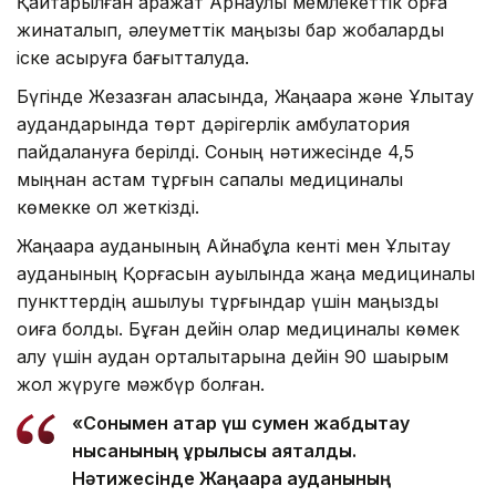
Қайтарылған қаражат Арнаулы мемлекеттік қорға
жинақталып, әлеуметтік маңызы бар жобаларды
іске асыруға бағытталуда.
Бүгінде Жезқазған қаласында, Жаңаарқа және Ұлытау
аудандарында төрт дәрігерлік амбулатория
пайдалануға берілді. Соның нәтижесінде 4,5
мыңнан астам тұрғын сапалы медициналық
көмекке қол жеткізді.
Жаңаарқа ауданының Айнабұлақ кенті мен Ұлытау
ауданының Қорғасын ауылында жаңа медициналық
пункттердің ашылуы тұрғындар үшін маңызды
оқиға болды. Бұған дейін олар медициналық көмек
алу үшін аудан орталықтарына дейін 90 шақырым
жол жүруге мәжбүр болған.
«Сонымен қатар үш сумен жабдықтау
нысанының құрылысы аяқталды.
Нәтижесінде Жаңаарқа ауданының