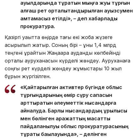
ауылдарында тұратын мыңға жуық тұрғын
алғаш рет орталықтандырылған ауызсумен
қамтамасыз етілді», – деп хабарлады
прокуратура.
Қазіргі уақытта өңірде тағы екі жоба жүзеге
асырылып жатыр. Соның бірі – құны 1,4 млрд
теңгені құрайтын Жаңаарқа аудандық көпбейінді
орталық ауруханасын күрделі жөндеу. Ауруханаға
соңғы рет күрделі жөндеу жұмыстары 10 жыл
бұрын жүргізілген.
«Қайтарылған активтер бүгінде облыс
тұрғындарының өмір сүру сапасын
арттыратын әлеуметтік нысандарға
айналуда. Барлық нысандардың құрылысы
мен бөлінген қаражаттың мақсатты
пайдаланылуы облыс прокуратурасының
тұрақты бақылауында», – делінген