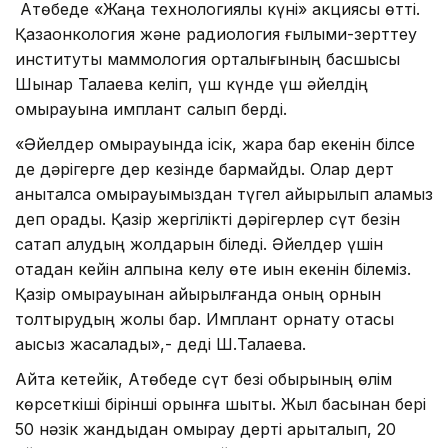
Ақтөбеде «Жаңа технологиялық күні» акциясы өтті.
Қазақонкология және радиология ғылыми-зерттеу
институты маммология орталығының басшысы
Шынар Талаева келіп, үш күнде үш әйелдің
омырауына имплант салып берді.
«Әйелдер омырауында ісік, жара бар екенін білсе
де дәрігерге дер кезінде бармайды. Олар дерт
анықталса омырауымыздан түгел айырылып қаламыз
деп қорқады. Қазір жергілікті дәрігерлер сүт безін
сақтап қалудың жолдарын біледі. Әйелдер үшін
отадан кейін қалпына келу өте қиын екенін білеміз.
Қазір омырауынан айырылғанда оның орнын
толтырудың жолы бар. Имплант орнату отасы
ақысыз жасалады»,- деді Ш.Талаева.
Айта кетейік, Ақтөбеде сүт безі обырының өлім
көрсеткіші бірінші орынға шықты. Жыл басынан бері
50 нәзік жандыдан омырау дерті арықталып, 20