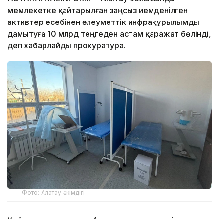
мемлекетке қайтарылған заңсыз иемденілген
активтер есебінен әлеуметтік инфрақұрылымды
дамытуға 10 млрд теңгеден астам қаражат бөлінді,
деп хабарлайды прокуратура.
Фото: Алатау әкімдігі