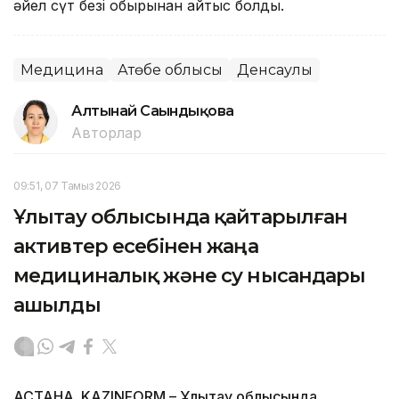
әйел сүт безі обырынан қайтыс болды.
Медицина
Ақтөбе облысы
Денсаулық
Алтынай Сағындықова
Авторлар
09:51, 07 Тамыз 2026
Ұлытау облысында қайтарылған
активтер есебінен жаңа
медициналық және су нысандары
ашылды
АСТАНА. KAZINFORM – Ұлытау облысында