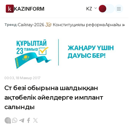
KAZINFORM
KZ
Сайлау-2026
Конституциялық реформа
Арнайы жо
Тренд:
00:03, 18 Мамыр 2017
Сүт безі обырына шалдыққан
ақтөбелік әйелдерге имплант
салынды