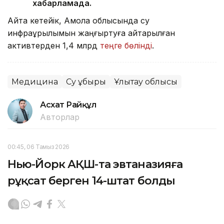
хабарламада.
Айта кетейік, Ақмола облысында су
инфрақұрылымын жаңғыртуға қайтарылған
активтерден 1,4 млрд
теңге бөлінді
.
Медицина
Су құбыры
Ұлытау облысы
Асхат Райқұл
Авторлар
00:45, 06 Тамыз 2026
Нью-Йорк АҚШ-та эвтаназияға
рұқсат берген 14-штат болды