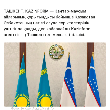
ТАШКЕНТ. KAZINFORM — Қаңтар-маусым
айларының қорытындысы бойынша Қазақстан
Өзбекстанның негізгі сауда серіктестерінің
үштігінде қалды, деп хабарлайды Kazinform
агенттігінің Ташкенттегі меншікті тілшісі.
Фото: Әлихан Асқар/Kazinform