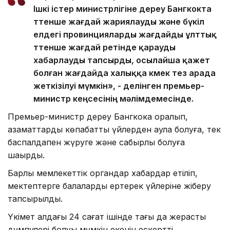
Ішкі істер министрлігіне дереу Бангкокта
төтенше жағдай жариялауды және бүкіл
елдегі провинцияларды жағдайды ұлттық
төтенше жағдай ретінде қарауды
хабарлауды тапсырды, осылайша қажет
болған жағдайда халыққа көмек тез арада
жеткізілуі мүмкін», - делінген премьер-
министр кеңсесінің мәлімдемесінде.
Премьер-министр дереу Бангкокқа оралып,
азаматтарды көпқабатты үйлерден аулақ болуға, тек
баспалдақпен жүруге және сабырлы болуға
шақырды.
Барлық мемлекеттік органдар хабардар етіліп,
мектептерге балаларды ертерек үйлеріне жіберу
тапсырылды.
Үкімет алдағы 24 сағат ішінде тағы да жерасты
дүмпулері болуы мүмкін екенін ескертті.