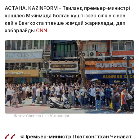
АСТАНА. KAZINFORM - Таиланд премьер-министрі
көршілес Мьянмада болған күшті жер сілкінісінен
кейін Бангкокта төтенше жағдай жариялады, деп
хабарлайды
CNN
.
Фото: Chutima Lalit/Copyright
«Премьер-министр Пхэтхонгтхан Чинават