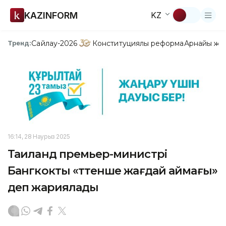
KAZINFORM
KZ
Сайлау-2026
Конституциялық реформа
Арнайы жо
Тренд:
16:14, 28 Наурыз 2025
Таиланд премьер-министрі
Бангкокты «төтенше жағдай аймағы»
деп жариялады