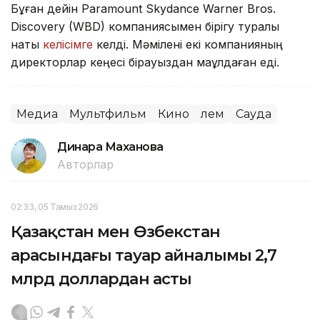
Бұған дейін Paramount Skydance Warner Bros.
Discovery (WBD) компаниясымен бірігу туралы
нақты
келісімге
келді. Мәмілені екі компанияның
директорлар кеңесі бірауыздан мақұлдаған еді.
Медиа
Мультфильм
Кино
Әлем
Сауда
Динара Маханова
Авторлар
02:33, 05 Тамыз 2026
Қазақстан мен Өзбекстан
арасындағы тауар айналымы 2,7
млрд доллардан асты