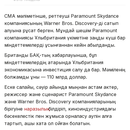
CMA мәліметінше, реттеуші Paramount Skydance
компаниясының Warner Bros. Discovery-ді сатып
алуына рұқсат берген. Мұндай шешім Paramount
компаниясы Ұлыбритания үкіметіне заңды күші бар
міндеттемелерді ұсынғаннан кейін қабылданды.
Британдық БАҚ-тың хабарлауынша, бұл
міндеттемелердің қатарында Ұлыбритания
экономикасына инвестиция салу да бар. Мәміленің
болжамды құны — 110 млрд доллар.
Еске салайық, сәуір айында мыңнан астам актер,
режиссер және сценарист Paramount Skydance
және Warner Bros. Discovery компанияларының
бірігуіне
наразылық
білдіріп, киноиндустриядағы
бәсекелестік пен жұмысқа орналасу қаупін алға
тартып, ашық хатқа қол қойған болатын.