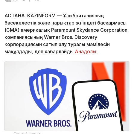
АСТАНА. KAZINFORM — Ұлыбританияның
бәсекелестік және нарықтар жөніндегі басқармасы
(CMA) америкалық Paramount Skydance Corporation
компаниясының Warner Bros. Discovery
корпорациясын сатып алу туралы мәмілесін
мақұлдады, деп хабарлайды
Анадолы
.
Фото: Анадолы