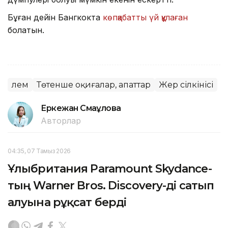
Бұған дейін Бангкокта
көпқабатты үй құлаған
болатын.
Әлем
Төтенше оқиғалар, апаттар
Жер сілкінісі
Еркежан Смағұлова
Авторлар
04:35, 07 Тамыз 2026
Ұлыбритания Paramount Skydance-
тың Warner Bros. Discovery-ді сатып
алуына рұқсат берді