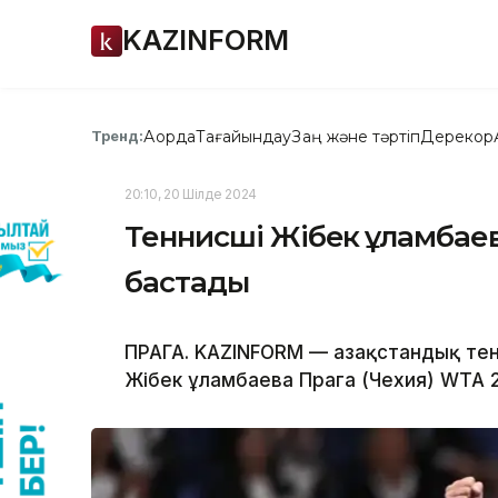
KAZINFORM
Ақорда
Тағайындау
Заң және тәртіп
Дерекқор
Тренд:
20:10, 20 Шілде 2024
Теннисші Жібек Құламбаев
бастады
ПРАГА. KAZINFORM — Қазақстандық тен
Жібек Құламбаева Прага (Чехия) WTA 2