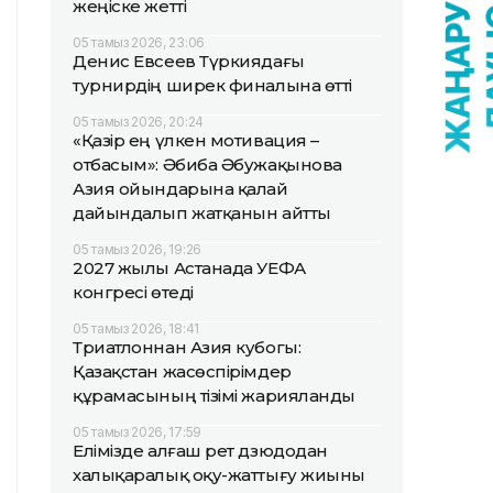
жеңіске жетті
05 тамыз 2026, 23:06
Денис Евсеев Түркиядағы
турнирдің ширек финалына өтті
05 тамыз 2026, 20:24
«Қазір ең үлкен мотивация –
отбасым»: Әбиба Әбужақынова
Азия ойындарына қалай
дайындалып жатқанын айтты
05 тамыз 2026, 19:26
2027 жылы Астанада УЕФА
конгресі өтеді
05 тамыз 2026, 18:41
Триатлоннан Азия кубогы:
Қазақстан жасөспірімдер
құрамасының тізімі жарияланды
05 тамыз 2026, 17:59
Елімізде алғаш рет дзюдодан
халықаралық оқу-жаттығу жиыны