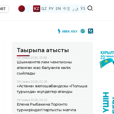
KZ
QZ
РУ
EN
中文
ق ز
ЎЗ
ORT
Тақырыпқа қатысты
06 тамыз 2026, 10:09
Шымкентте әлем чемпионы
атанған жас балуанға көлік
сыйлады
06 тамыз 2026, 02:35
«Астана» велошабандозы «Польша
турында» жүлдегер атанды
06 тамыз 2026, 00:22
Елена Рыбакина Торонто
турниріндегі тартысты матчта