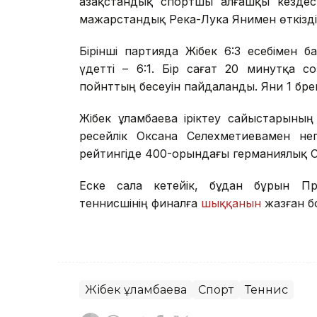
Қазақстандық спортшы алғашқы кездесу
мажарстандық Река-Лука Янимен өткізді
Бірінші партияда Жібек 6:3 есебімен б
үдетті – 6:1. Бір сағат 20 минутқа с
пойнттың бесеуін пайдаланды. Яни 1 бре
Жібек Құламбаева іріктеу сайыстарыны
ресейлік Оксана Селехметиевамен не
рейтингіде 400-орындағы германиялық Ст
Еске сала кетейік, бұдан бұрын Пр
теннисшінің финалға
шыққанын
жазған б
Жібек Құламбаева
Спорт
Теннис