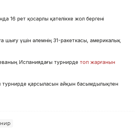
а 16 рет қосарлы қателікке жол бергені
ға шығу үшін әлемнің 31-ракеткасы, америкалық
баеваның Испаниядағы турнирде
топ жарғанын
ы турнирде қарсыласын айқын басымдылықпен
рнир