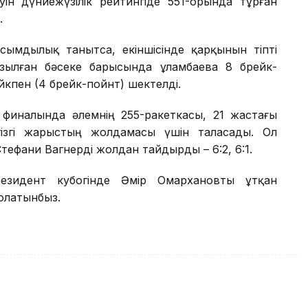
ін дүниежүзілік рейтингіде 551-орында тұрған
.
асымдылық танытса, екіншісінде қарқынын тіпті
озылған бәсеке барысында Құламбаева 8 брейк-
йкпен (4 брейк-пойнт) шектелді.
ң финалында әлемнің 255-ракеткасы, 21 жастағы
гізгі жарыстың жолдамасы үшін таласады. Ол
ефани Вагнерді жолдан тайдырды – 6:2, 6:1.
езидент кубогінде Әмір Омархановты ұтқан
олатынбыз.