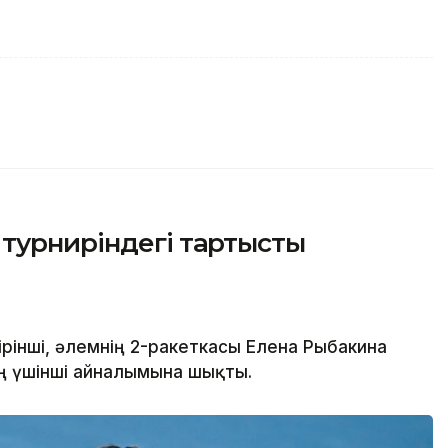
турниріндегі тартысты
рінші, әлемнің 2-ракеткасы Елена Рыбакина
ің үшінші айналымына шықты.