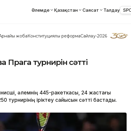
Әлемде
Қазақстан
Саясат
Талдау
SP
Арнайы жоба
Конституциялық реформа
Сайлау-2026
а Прага турнирін сәтті
нисші, әлемнің 445-ракеткасы, 24 жастағы
50 турнирінің іріктеу сайысын сәтті бастады.