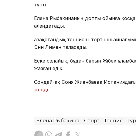
түсті.
Елена Рыбакинаның допты ойынға қосқанд
алаңдатады.
Қазақстандық теннисші төртінші айналым
Энн Лимен таласады.
Еске салайық, бұдан бұрын Жібек Құлам
жазған едік.
Сондай-ақ Соня Жиенбаева Испаниядағ
жеңді.
Елена Рыбакина
Спорт
Теннис
Ту