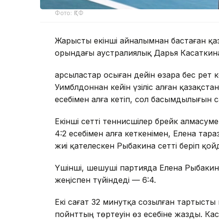
Фото: ҚТФ
Жарысты екінші айналымнан бастаған қаз
орындағы аустралиялық Дарья Касаткина
Қарсыластар осыған дейін өзара бес рет 
Уимблдоннан кейін үзіліс алған қазақста
есебімен алға кетіп, сол басымдылығын с
Екінші сетті теннисшілер брейк алмасум
4:2 есебімен алға кеткенімен, Елена тар
жиі қателескен Рыбакина сетті беріп қой
Үшінші, шешуші партияда Елена Рыбакина
жеңіспен түйіндеді — 6:4.
Екі сағат 32 минутқа созылған тартысты 
пойнттың төртеуін өз есебіне жазды. Кас