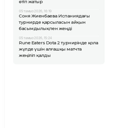
өтіп жатыр
05 тамыз 2026, 16:19
Соня Жиенбаева Испаниядағы
турнирде қарсыласын айқын
басымдылықпен жеңді
05 тамыз 2026, 15:24
Rune Eaters Dota 2 турнирінде қола
жүлде үшін алғашқы матчта
жеңіліп қалды