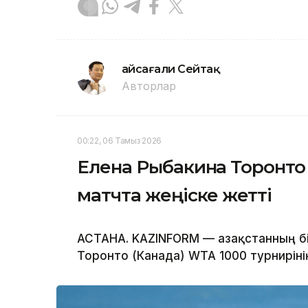
Ғайсағали Сейтақ
Авторлар
00:22, 06 Тамыз 2026
Елена Рыбакина Торонто 
матчта жеңіске жетті
АСТАНА. KAZINFORM — Қазақстанның бі
Торонто (Канада) WTA 1000 турнирін