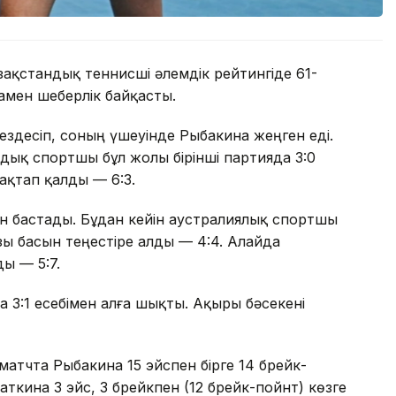
ақстандық теннисші әлемдік рейтингіде 61-
мен шеберлік байқасты.
кездесіп, соның үшеуінде Рыбакина жеңген еді.
ндық спортшы бұл жолы бірінші партияда 3:0
ақтап қалды — 6:3.
ен бастады. Бұдан кейін аустралиялық спортшы
азы басын теңестіре алды — 4:4. Алайда
ды — 5:7.
 3:1 есебімен алға шықты. Ақыры бәсекені
матчта Рыбакина 15 эйспен бірге 14 брейк-
аткина 3 эйс, 3 брейкпен (12 брейк-пойнт) көзге