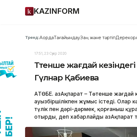
KAZINFORM
Ақорда
Тағайындау
Заң және тәртіп
Дерекқор
Тренд:
17:51, 23 Сәуір 2020
Төтенше жағдай кезіндегі
Гүлнар Қабиева
АҚТӨБЕ. ҚазАқпарат – Төтенше жағдай
ауызбіршілікпен жұмыс істеді. Олар 
түлік пен дәрі-дәрмек, қорғаныш құ
отырды, деп хабарлайды ҚазАқпарат ті