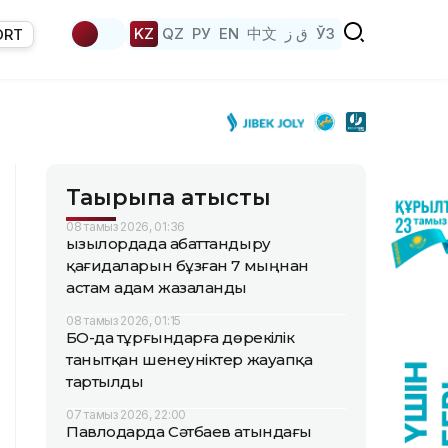
KZ
QZ
РУ
EN
中文
ق ز
ЎЗ
ORT
Тақырыпқа қатысты
08 тамыз 2026, 01:36
Қызылордада абаттандыру
қағидаларын бұзған 7 мыңнан
астам адам жазаланды
08 тамыз 2026, 01:15
БҚО-да тұрғындарға дөрекілік
танытқан шенеуніктер жауапқа
тартылды
07 тамыз 2026, 22:00
Павлодарда Сәтбаев атындағы