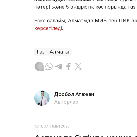
пәтер) және 5 өндірістік кәсіпорында га
Еске салайық, Алматыда МИБ пен ПИК қа
көрсетіледі
.
Газ
Алматы
Досбол Атажан
Авторлар
16:11, 07 Тамыз 2026