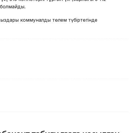
з болмайды.
рыздары коммуналдық төлем түбіртегінде