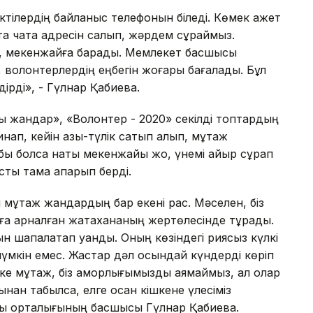
ктілердің байланыс телефонын біледі. Көмек қажет
ақ чатқа адресін салып, жәрдем сұраймыз.
, мекенжайға барады. Мемлекет басшысы
, волонтерлердің еңбегін жоғары бағалады. Бұл
рді», - Гүлнар Қабиева.
ы жандар», «Волонтер - 2020» секілді топтардың
ап, кейін азық-түлік сатып алып, мұқтаж
обы болса нақты мекенжайы жоқ, үнемі қайыр сұрап
тық тамақ апарып берді.
 мұқтаж жандардың бар екені рас. Мәселен, біз
ға арналған жатақхананың жертөлесінде тұрады.
ын шапалақтап қуанды. Оның көзіндегі риясыз күлкі
үмкін емес. Жастар дәл осындай күндерді көріп
е мұқтаж, біз қамқорлығымызды аямаймыз, ал олар
нан табылсақ, елге қосқан кішкене үлесіміз
тық орталығының басшысы Гүлнар Қабиева.