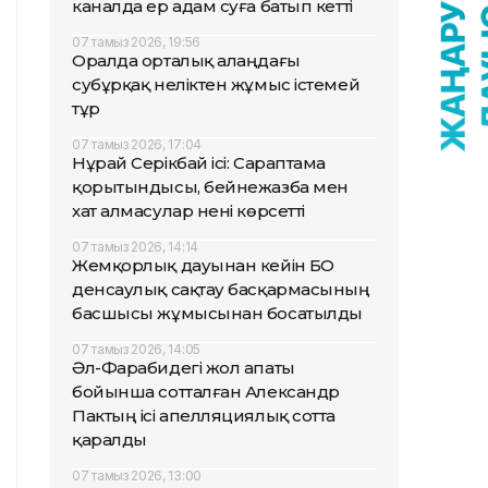
каналда ер адам суға батып кетті
07 тамыз 2026, 19:56
Оралда орталық алаңдағы
субұрқақ неліктен жұмыс істемей
тұр
07 тамыз 2026, 17:04
Нұрай Серікбай ісі: Сараптама
қорытындысы, бейнежазба мен
хат алмасулар нені көрсетті
07 тамыз 2026, 14:14
Жемқорлық дауынан кейін БҚО
денсаулық сақтау басқармасының
басшысы жұмысынан босатылды
07 тамыз 2026, 14:05
Әл-Фарабидегі жол апаты
бойынша сотталған Александр
Пактың ісі апелляциялық сотта
қаралды
07 тамыз 2026, 13:00