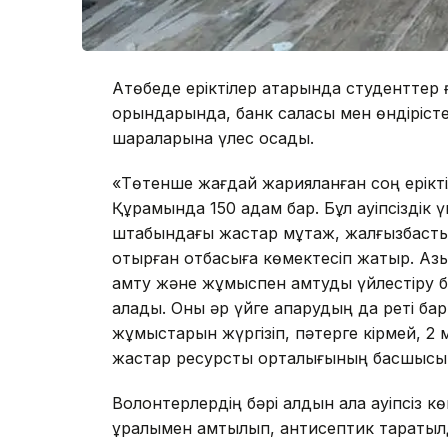
Ақтөбеде еріктілер қатарында студенттер
орындарында, банк саласы мен өндірісте
шараларына үлес қосады.
«Төтенше жағдай жарияланған соң еріктіле
Құрамында 150 адам бар. Бұл қауіпсіздік
штабындағы жастар мұқтаж, жалғызбасты 
отырған отбасыға көмектесіп жатыр. Азық-
қамту және жұмыспен қамтуды үйлестіру б
алады. Оны әр үйге апарудың да реті ба
жұмыстарын жүргізіп, пәтерге кірмей, 2 м
жастар ресурстық орталығының басшысы
Волонтерлердің бәрі алдын ала қауіпсіз к
құралымен қамтылып, антисептик таратыл