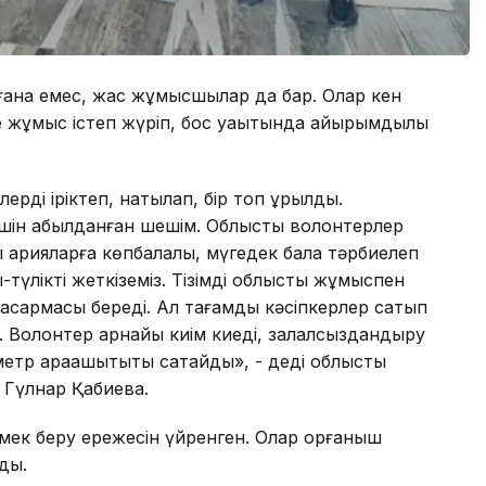
 ғана емес, жас жұмысшылар да бар. Олар кен
 жұмыс істеп жүріп, бос уақытында қайырымдылық
рді іріктеп, нақтылап, бір топ құрылды.
 үшін қабылданған шешім. Облыстық волонтерлер
қарияларға көпбалалы, мүгедек бала тәрбиелеп
түлікті жеткіземіз. Тізімді облыстық жұмыспен
асқармасы береді. Ал тағамды кәсіпкерлер сатып
р. Волонтер арнайы киім киеді, залалсыздандыру
етр арақашықтықты сақтайды», - деді облыстық
 Гүлнар Қабиева.
өмек беру ережесін үйренген. Олар қорғаныш
ды.