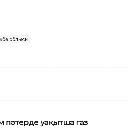
өбе облысы
м пәтерде уақытша газ