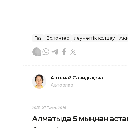
Газ
Волонтер
Әлеуметтік қолдау
Ақт
Алтынай Сағындықова
Авторлар
20:51, 07 Тамыз 2026
Алматыда 5 мыңнан аста