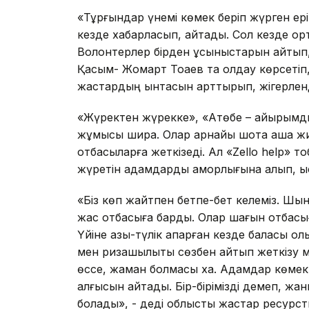
«Тұрғындар үнемі көмек беріп жүрген ері
кезде хабарласып, айтады. Сол кезде орт
Волонтерлер бірден ұсыныстарын айтып
Қасым- Жомарт Тоқаев та қолдау көрсетіп
жастардың ынтасын арттырып, жігерленді
«Жүректен жүрекке», «Ақтөбе – қайырымд
жұмысы ширақ. Олар арнайы шотқа ақша жин
отбасыларға жеткізеді. Ал «Zello help» т
жүретін адамдарды қамқорлығына алып, ыс
«Біз көп жайтпен бетпе-бет келеміз. Шын
жас отбасыға бардық. Олар шағын отбасы
Үйіне азық-түлік апарған кезде баласы қол
мен ризашылықты сөзбен айтып жеткізу м
өссе, жаман болмасы хақ. Адамдар көмекк
алғысын айтады. Бір-бірімізді демеп, жаны
болады», - деді облыстық жастар ресурс