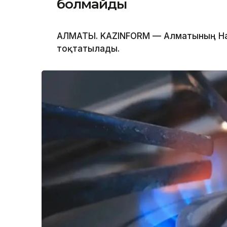
болмайды
АЛМАТЫ. KAZINFORM — Алматының Нау
тоқтатылады.