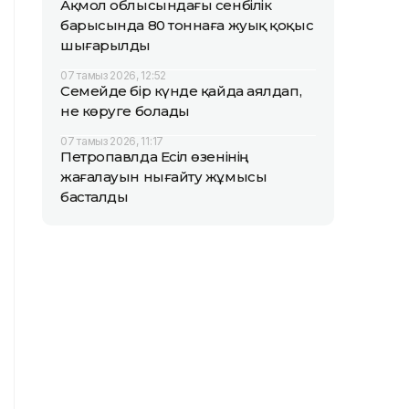
Ақмол облысындағы сенбілік
барысында 80 тоннаға жуық қоқыс
шығарылды
07 тамыз 2026, 12:52
Семейде бір күнде қайда аялдап,
не көруге болады
07 тамыз 2026, 11:17
Петропавлда Есіл өзенінің
жағалауын нығайту жұмысы
басталды