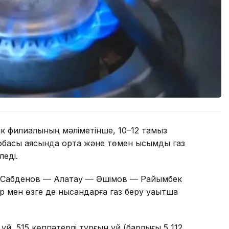
к филиалының мәліметінше, 10–12 тамыз
обасы аясында орта және төмен қысымды газ
леді.
е Сабденов — Алатау — Әшімов — Райымбек
 мен өзге де нысандарға газ беру уақытша
й, 515 көппәтерлі тұрғын үй (барлығы 5 112