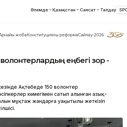
Әлемде
Қазақстан
Саясат
Талдау
SP
Арнайы жоба
Конституциялық реформа
Сайлау-2026
 волонтерлардың еңбегі зор -
 кезінде Ақтөбеде 150 волонтер
кәсіпкерлер көмегімен сатып алынған азық-
ралын мұқтаж жандарға уақытылы жеткізіп
лшісі.