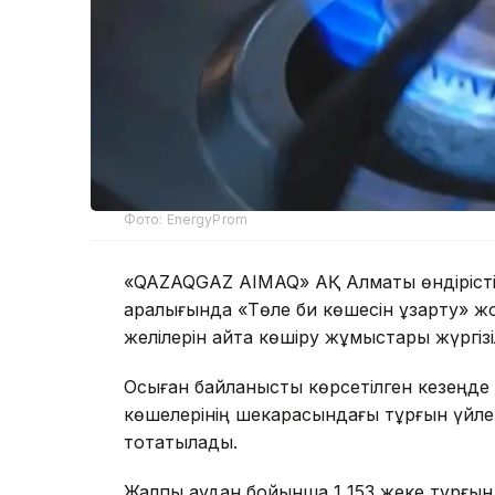
Фото: EnergyProm
«QAZAQGAZ AIMAQ» АҚ Алматы өндірісті
аралығында «Төле би көшесін ұзарту» ж
желілерін қайта көшіру жұмыстары жүргізі
Осыған байланысты көрсетілген кезеңд
көшелерінің шекарасындағы тұрғын үйлер
тоқтатылады.
Жалпы аудан бойынша 1 153 жеке тұрғын ү