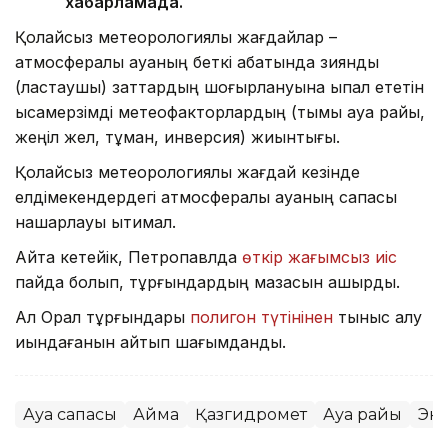
хабарламада.
Қолайсыз метеорологиялық жағдайлар –
атмосфералық ауаның беткі қабатында зиянды
(ластаушы) заттардың шоғырлануына ықпал ететін
қысқамерзімді метеофакторлардың (тымық ауа райы,
жеңіл жел, тұман, инверсия) жиынтығы.
Қолайсыз метеорологиялық жағдай кезінде
елдімекендердегі атмосфералық ауаның сапасы
нашарлауы ықтимал.
Айта кетейік, Петропавлда
өткір жағымсыз иіс
пайда болып, тұрғындардың мазасын қашырды.
Ал Орал тұрғындары
полигон түтінінен
тыныс алу
қиындағанын айтып шағымданды.
Ауа сапасы
Аймақ
Қазгидромет
Ауа райы
Эк