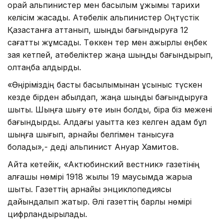
орай альпинистер мен басылым ұжымы тарихи
келісім жасады. Ақтөбелік альпинистер Оңтүстік
Қазақстанға аттанып, шыңды бағындыруға 12
сағатты жұмсады. Төккен тер мен қажырлы еңбек
зая кетпей, ақтөбеліктер жаңа шыңды бағындырып,
қолтаңба қалдырды.
«Өңіріміздің басты басылымынан ұсыныс түскен
кезде бірден қабылдап, жаңа шыңды бағындыруға
шықтық. Шыңға шығу өте қиын болды, бірақ біз межені
бағындырдық. Алдағы уақытта кез келген адам бұл
шыңға шығып, арнайы белгімен танысуға
болады»,- деді альпинист Ануар Хамитов.
Айта кетейік, «Актюбинский вестник» газетінің
алғашқы нөмірі 1918 жылы 19 маусымда жарыққа
шықты. Газеттің арнайы энциклопедиясы
дайындалып жатыр. Әлі газеттің барлық нөмірі
цифрландырылады.