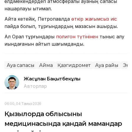
елдімекендердегі атмосфералық ауаның сапасы
нашарлауы ықтимал.
Айта кетейік, Петропавлда
өткір жағымсыз иіс
пайда болып, тұрғындардың мазасын қашырды.
Ал Орал тұрғындары
полигон түтінінен
тыныс алу
қиындағанын айтып шағымданды.
Ауа сапасы
Аймақ
Қазгидромет
Ауа райы
Эк
Жасұлан Бақытбекұлы
Авторлар
06:00, 04 Тамыз 2026
Қызылорда облысының
медицинасында қандай мамандар