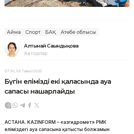
Аймақ
Спорт
БАҚ
Ақтөбе облысы
Алтынай Сағындықова
Авторлар
07:30, 06 Тамыз 2026
Бүгін еліміздің екі қаласында ауа
сапасы нашарлайды
АСТАНА. KAZINFORM – «Қазгидромет» РМК
еліміздегі ауа сапасына қатысты болжамын