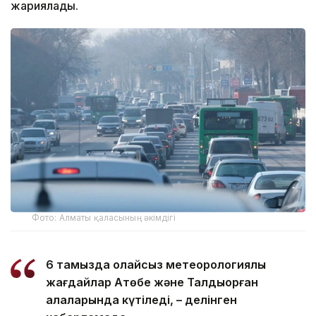
жариялады.
Фото: Алматы қаласының әкімдігі
6 тамызда қолайсыз метеорологиялық
жағдайлар Ақтөбе және Талдықорған
қалаларында күтіледі, – делінген