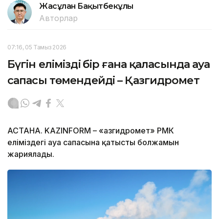
Жасұлан Бақытбекұлы
Авторлар
07:16, 05 Тамыз 2026
Бүгін еліміздің бір ғана қаласында ауа
сапасы төмендейді – Қазгидромет
АСТАНА. KAZINFORM – «Қазгидромет» РМК
еліміздегі ауа сапасына қатысты болжамын
жариялады.