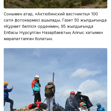
Сонымен қатар, «Актюбинский вестниктің» 100
сәті» фотокөрмесі ашылады. Газет 50 жылдығында
«Құрмет белгісі» орденімен, 95 жылдығында
Елбасы Нұрсұлтан Назарбаевтың Алғыс хатымен
марапатталған болатын.