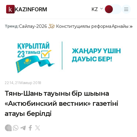
KAZINFORM
KZ
Сайлау-2026
Конституциялық реформа
Арнайы жо
Тренд:
22:14, 21 Мамыр 2018
Тянь-Шань тауының бір шыңына
«Актюбинский вестник» газетінің
атауы берілді