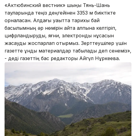
«Актюбинский вестник» шыңы Тянь-Шань
тауларында теңіз деңгейінен 3353 м биіктікте
орналасқан. Алдағы уақытта тарихы бай
басылымның әр нөмірін қайта қалпына келтіріп,
цифрландыруды, яғни, электронды нұсқасын
жасауды жоспарлап отырмыз. Зерттеушілер үшін
газетте құнды материалдар табылады деп сенеміз»,
- деді газеттің бас редакторы Айгүл Нұркеева.