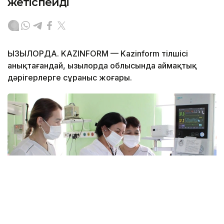
жетіспейді
ҚЫЗЫЛОРДА. KAZINFORM — Kazinform тілшісі
анықтағандай, Қызылорда облысында аймақтық
дәрігерлерге сұраныс жоғары.