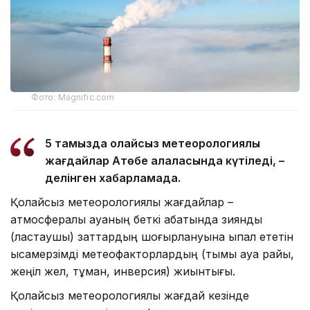
Фото: Magnific.com
5 тамызда қолайсыз метеорологиялық
жағдайлар Ақтөбе қалаласында күтіледі, –
делінген хабарламада.
Қолайсыз метеорологиялық жағдайлар –
атмосфералық ауаның беткі қабатында зиянды
(ластаушы) заттардың шоғырлануына ықпал ететін
қысқамерзімді метеофакторлардың (тымық ауа райы,
жеңіл жел, тұман, инверсия) жиынтығы.
Қолайсыз метеорологиялық жағдай кезінде