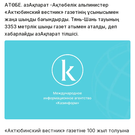
АҚТӨБЕ. ҚазАқпарат -Ақтөбелік альпинистер
«Актюбинский вестник» газетінің ұсынысымен
жаңа шыңды бағындырды. Тянь-Шань тауының
3353 метрлік шыңы газет атымен аталды, деп
хабарлайды ҚазАқпарат тілшісі.
«Актюбинский вестник» газетіне 100 жыл толуына