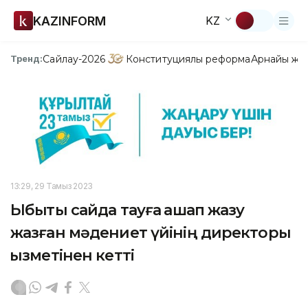
KAZINFORM
KZ
Сайлау-2026
Конституциялық реформа
Арнайы жо
Тренд:
13:29, 29 Тамыз 2023
Ыбықты сайда тауға қашап жазу
жазған мәдениет үйінің директоры
қызметінен кетті