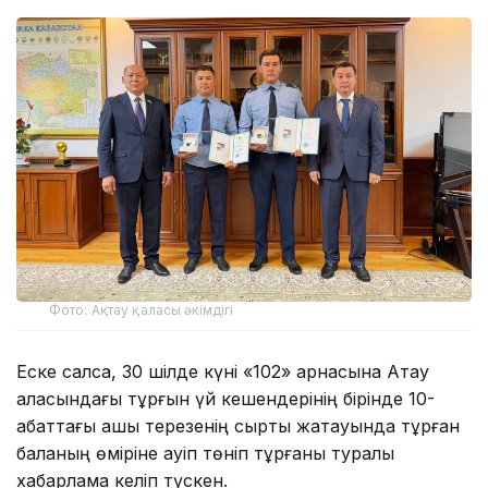
Фото: Ақтау қаласы әкімдігі
Еске салсақ, 30 шілде күні «102» арнасына Ақтау
қаласындағы тұрғын үй кешендерінің бірінде 10-
қабаттағы ашық терезенің сыртқы жақтауында тұрған
баланың өміріне қауіп төніп тұрғаны туралы
хабарлама келіп түскен.