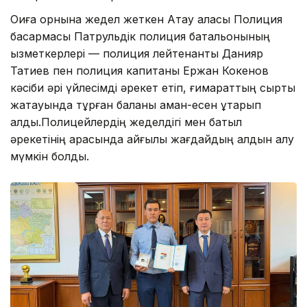
Оқиға орнына жедел жеткен Ақтау қаласы Полиция
басқармасы Патрульдік полиция батальонының
қызметкерлері — полиция лейтенанты Данияр
Татиев пен полиция капитаны Ержан Кокенов
кәсіби әрі үйлесімді әрекет етіп, ғимараттың сыртқы
жақтауында тұрған баланы аман-есен құтқарып
қалды.Полицейлердің жеделдігі мен батыл
әрекетінің арқасында қайғылы жағдайдың алдын алу
мүмкін болды.