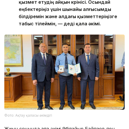
қызмет етудің айқын көрінісі. Осындай
еңбектеріңіз үшін шынайы алғысымды
білдіремін және алдағы қызметтеріңізге
табыс тілеймін, — деді қала әкімі.
Фото: Ақтау қаласы әкімдігі
Жиын соңында қала әкімі Әбілқайыр Байпақов пен