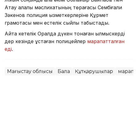
Ақтау қалалық мәслихатының төрағасы Сембіғали
Зәкенов полиция қызметкерлеріне Құрмет
грамотасы мен естелік сыйлық табыстады.
Айта кетелік Оралда дүкен тонаған қылмыскерді
дер кезінде ұстаған полицейлер
марапатталған
еді
.
Маңғыстау облысы
Бала
Құтқарушылар
марапа
Назым Бөлесова
Авторлар
20:46, 05 Тамыз 2026
Маңғыстауда екі жасөспірім мектеп
оқушысын соққыға жығып, видеоға