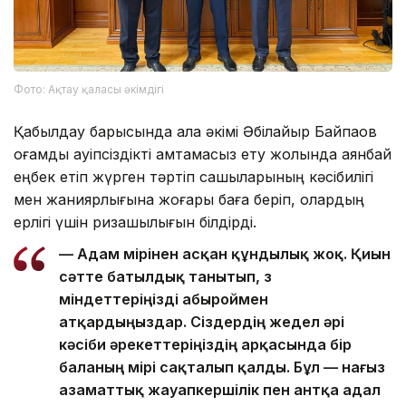
Фото: Ақтау қаласы әкімдігі
Қабылдау барысында қала әкімі Әбілқайыр Байпақов
қоғамдық қауіпсіздікті қамтамасыз ету жолында аянбай
еңбек етіп жүрген тәртіп сақшыларының кәсібилігі
мен жанқиярлығына жоғары баға беріп, олардың
ерлігі үшін ризашылығын білдірді.
— Адам өмірінен асқан құндылық жоқ. Қиын
сәтте батылдық танытып, өз
міндеттеріңізді абыроймен
атқардыңыздар. Сіздердің жедел әрі
кәсіби әрекеттеріңіздің арқасында бір
баланың өмірі сақталып қалды. Бұл — нағыз
азаматтық жауапкершілік пен антқа адал