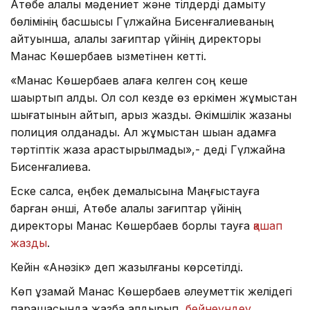
Ақтөбе қалалық мәдениет және тілдерді дамыту
бөлімінің басшысы Гүлжайна Бисенғалиеваның
айтуынша, қалалық зағиптар үйінің директоры
Манас Көшербаев қызметінен кетті.
«Манас Көшербаев қалаға келген соң кеше
шақыртып алдық. Ол сол кезде өз еркімен жұмыстан
шығатынын айтып, арыз жазды. Әкімшілік жазаны
полиция қолданады. Ал жұмыстан шыққан адамға
тәртіптік жаза қарастырылмады»,- деді Гүлжайна
Бисенғалиева.
Еске салсақ, еңбек демалысына Маңғыстауға
барған әнші, Ақтөбе қалалық зағиптар үйінің
директоры Манас Көшербаев борлы тауға
қашап
жазды
.
Кейін «Ақнәзік» деп жазылғаны көрсетілді.
Көп ұзамай Манас Көшербаев әлеуметтік желідегі
парақшасында жазба қалдырып,
бейнеүндеу