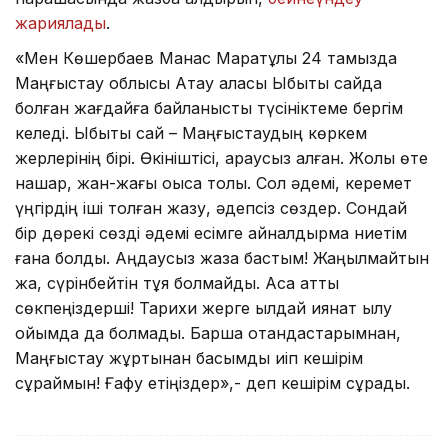
жариялады
.
«Мен Көшербаев Манас Маратұлы 24 тамызда
Маңғыстау облысы Ақтау қаласы Ыбықты сайда
болған жағдайға байланысты түсініктеме бергім
келеді. Ыбықты сай – Маңғыстаудың көркем
жерлерінің бірі. Өкініштісі, қараусыз қалған. Жолы өте
нашар, жан-жағы қоқысқа толы. Сол әдемі, керемет
үңгірдің іші толған жазу, әдепсіз сөздер. Сондай
бір дөрекі сөзді әдемі есімге айналдырмақ ниетім
ғана болды. Аңдаусыз жаза бастым! Жаңылмайтын
жақ, сүрінбейтін тұяқ болмайды. Аса қатты
сөкпеңіздерші! Тарихи жерге қылдай қиянат қылу
ойымда да болмады. Барша отандастарымнан,
Маңғыстау жұртынан басымды иіп кешірім
сұраймын! Ғафу етіңіздер»,- деп кешірім сұрады.