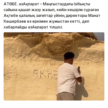
АҚТӨБЕ. ҚазАқпарат – Маңғыстаудағы Ыбықты
сайына қашап жазу жазып, кейін кешірім сұраған
Ақтөбе қалалық зағиптар үйінің директоры Манат
Көшербаев өз еркімен жұмыстан кетті, деп
хабарлайды ҚазАқпарат тілшісі.