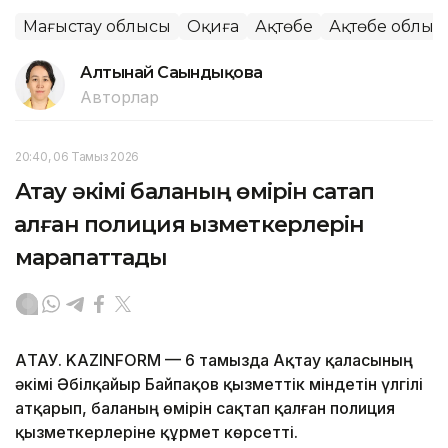
Маңғыстау облысы
Оқиға
Ақтөбе
Ақтөбе облыс
Алтынай Сағындықова
Авторлар
20:40, 06 Тамыз 2026
Ақтау әкімі баланың өмірін сақтап
қалған полиция қызметкерлерін
марапаттады
АҚТАУ. KAZINFORM — 6 тамызда Ақтау қаласының
әкімі Әбілқайыр Байпақов қызметтік міндетін үлгілі
атқарып, баланың өмірін сақтап қалған полиция
қызметкерлеріне құрмет көрсетті.