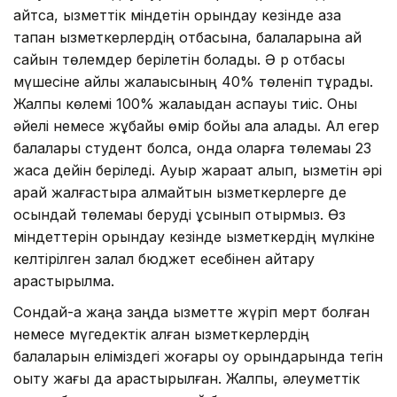
айтсақ, қызметтік міндетін орындау кезінде қаза
тапқан қызметкерлердің отбасына, балаларына ай
сайын төлемдер берілетін болады. Ә р отбасы
мүшесіне айлық жалақысының 40% төленіп тұрады.
Жалпы көлемі 100% жалақыдан аспауы тиіс. Оны
әйелі немесе жұбайы өмір бойы ала алады. Ал егер
балалары студент болса, онда оларға төлемақы 23
жасқа дейін беріледі.
Ауыр жарақат алып, қызметін әрі
қарай жалғастыра алмайтын қызметкерлерге де
осындай төлемақы беруді ұсынып отырмыз. Өз
міндеттерін орындау кезінде қызметкердің мүлкіне
келтірілген залал бюджет есебінен қайтару
қарастырылмақ.
Сондай-ақ жаңа заңда қызметте жүріп мерт болған
немесе мүгедектік алған қызметкерлердің
балаларын еліміздегі жоғары оқу орындарында тегін
оқыту жағы да қарастырылған. Жалпы, әлеуметтік