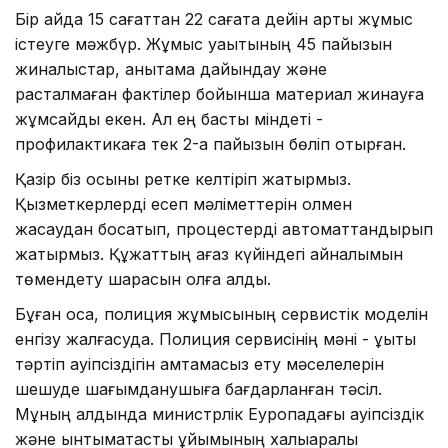
Бір айда 15 сағаттан 22 сағатқа дейін артық жұмыс
істеуге мәжбүр. Жұмыс уақытының 45 пайызын
жиналыстар, анықтама дайындау және
расталмаған фактілер бойынша материал жинауға
жұмсайды екен. Ал ең басты міндеті -
профилактикаға тек 2-ақ пайызын бөліп отырған.
Қазір біз осыны ретке келтіріп жатырмыз.
Қызметкерлерді есеп мәліметтерін қолмен
жасаудан босатып, процестерді автоматтандырып
жатырмыз. Құжаттың қағаз күйіндегі айналымын
төмендету шарасын қолға алдық.
Бұған қоса, полиция жұмысының сервистік моделін
енгізу жалғасуда. Полиция сервисінің мәні - құқықтық
тәртіп қауіпсіздігін қамтамасыз ету мәселелерін
шешуде шағымданушыға бағдарланған тәсіл.
Мұның алдында министрлік Еуропадағы қауіпсіздік
және ынтымақтастық ұйымының халықаралық