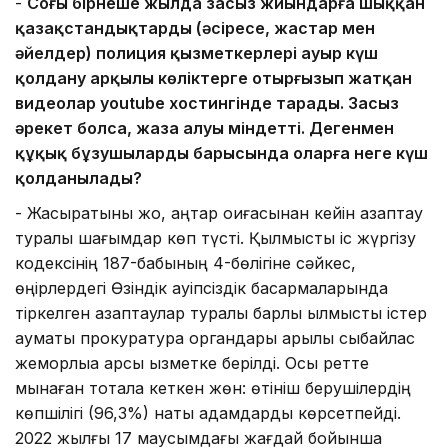
-
Соңғы бірнеше жылда заңсыз жиындарға шыққан
қазақстандықтарды (әсіресе, жастар мен
әйелдер) полиция қызметкерлері ауыр күш
қолдану арқылы көліктерге отырғызып жатқан
видеолар youtube хостингінде тарады. Заңсыз
әрекет болса, жаза алуы міндетті. Дегенмен
құқық бұзушыларды барысында оларға неге күш
қолданылады?
-
Жасыратыны жоқ, қаңтар оқиғасынан кейін азаптау
туралы шағымдар көп түсті. Қылмыстық іс жүргізу
кодексінің 187-бабының 4-бөлігіне сәйкес,
өңірлердегі Өзіндік қауіпсіздік басқармаларында
тіркелген азаптаулар туралы барлық қылмыстық істер
аумақтық прокуратура органдары арқылы сыбайлас
жемқорлыққа қарсы қызметке берілді. Осы ретте
мынаған тоқтала кеткен жөн: өтініш берушілердің
көпшілігі (96,3%) нақты адамдарды көрсетпейді.
2022 жылғы 17 маусымдағы жағдай бойынша