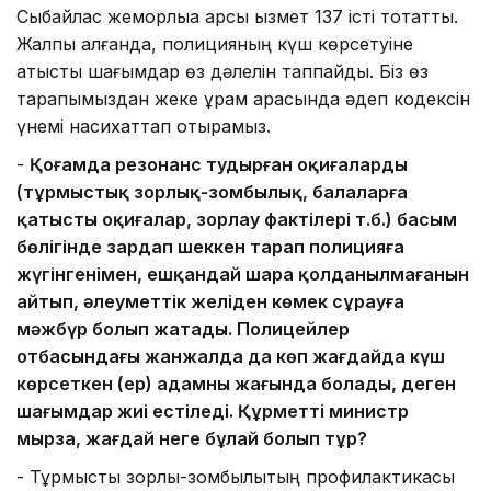
Сыбайлас жемқорлыққа қарсы қызмет 137 істі тоқтатты.
Жалпы алғанда, полицияның күш көрсетуіне
қатысты шағымдар өз дәлелін таппайды. Біз өз
тарапымыздан жеке құрам арасында әдеп кодексін
үнемі насихаттап отырамыз.
-
Қоғамда резонанс тудырған оқиғалардың
(тұрмыстық зорлық-зомбылық, балаларға
қатысты оқиғалар, зорлау фактілері т.б.) басым
бөлігінде зардап шеккен тарап полицияға
жүгінгенімен, ешқандай шара қолданылмағанын
айтып, әлеуметтік желіден көмек сұрауға
мәжбүр болып жатады. Полицейлер
отбасындағы жанжалда да көп жағдайда күш
көрсеткен (ер) адамның жағында болады, деген
шағымдар жиі естіледі. Құрметті министр
мырза, жағдай неге бұлай болып тұр?
-
Тұрмыстық зорлық-зомбылықтың профилактикасы