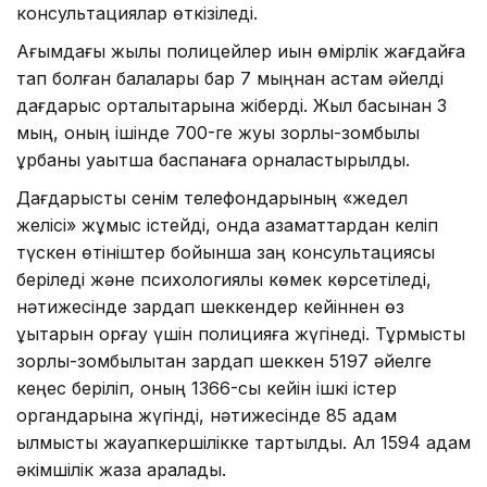
консультациялар өткізіледі.
Ағымдағы жылы полицейлер қиын өмірлік жағдайға
тап болған балалары бар 7 мыңнан астам әйелді
дағдарыс орталықтарына жіберді. Жыл басынан 3
мың, оның ішінде 700-ге жуық зорлық-зомбылық
құрбаны уақытша баспанаға орналастырылды.
Дағдарыстық сенім телефондарының «жедел
желісі» жұмыс істейді, онда азаматтардан келіп
түскен өтініштер бойынша заң консультациясы
беріледі және психологиялық көмек көрсетіледі,
нәтижесінде зардап шеккендер кейіннен өз
құқықтарын қорғау үшін полицияға жүгінеді. Тұрмыстық
зорлық-зомбылықтан зардап шеккен 5197 әйелге
кеңес беріліп, оның 1366-сы кейін ішкі істер
органдарына жүгінді, нәтижесінде 85 адам
қылмыстық жауапкершілікке тартылды. Ал 1594 адам
әкімшілік жаза арқалады.