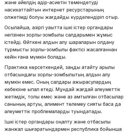
және әйелдің қадір-қасиетін төмендетуді
насихаттайтын интернет ресурстарының
қолжетімді болуы жағдайды күрделендіріп отыр.
Осылайша, қазіргі уақытта ішкі істер органдары
негізінен зорлық-зомбылық салдарымен жұмыс
істейді. Өйткені алдын алу шараларын қолдану
тұрмыстық зорлық-зомбылық фактісі жасалғаннан
кейін ғана мүмкін болады.
Практика көрсеткендей, заңды қатайту арқылы
отбасындағы зорлық-зомбылықтың алдын алу
мүмкін емес. Оның салдары ажырасулардың
көбеюіне ықпал етеді. Мұндай жағдай әлеуметтік
жетімдік, толық емес және аз қамтылған отбасылар
санының артуы, алимент төлемеу сияқты басқа да
әлеуметтік проблемаларды туындатады.
Ішкі істер органдары оңалту және отбасылық
жанжал шығаратындармен республика бойынша