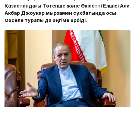
Қазақстандағы Төтенше және Өкілетті Елшісі Али
Акбар Джоукар мырзамен сұхбатында осы
мәселе туралы да әңгіме өрбіді.
Фото: Солтан Жексенбеков/ҚазАқпарат