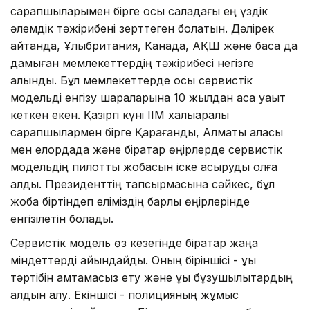
сарапшыларымен бірге осы саладағы ең үздік
әлемдік тәжірибені зерттеген болатын. Дәлірек
айтқанда, Ұлыбритания, Канада, АҚШ және басқа да
дамыған мемлекеттердің тәжірибесі негізге
алынды. Бұл мемлекеттерде осы сервистік
модельді енгізу шараларына 10 жылдан аса уақыт
кеткен екен. Қазіргі күні ІІМ халықаралық
сарапшылармен бірге Қарағанды, Алматы қаласы
мен елордада және бірқатар өңірлерде сервистік
модельдің пилоттық жобасын іске асыруды қолға
алды. Президенттің тапсырмасына сәйкес, бұл
жоба біртіндеп еліміздің барлық өңірлерінде
енгізілетін болады.
Сервистік модель өз кезегінде бірқатар жаңа
міндеттерді айқындайды. Оның біріншісі - құқық
тәртібін қамтамасыз ету және құқық бұзушылықтардың
алдын алу. Екіншісі - полицияның жұмыс