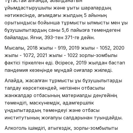
Тұтастай алғанда, қабылданатын
ұйымдастырушылық және құқықтық шаралардың
нәтижесінде, ағымдағы жылдың 5 айының
қорытындысы бойынша тұрмыстық қылмыстық мен құқық
бұзушылықтардың саны 5,6 пайызға төмендегені
байқалады. Яғни, 393-тен 371-ге дейін.
Мысалы, 2018 жылы - 919, 2019 жылы - 1052, 2020
жылы - 1072, 2021 жылы - 1022 зорлық-зомбылық
фактісі тіркелген еді. Әсіресе, 2019 жылдан бастап
пандемия кезеңінде мұндай оқиғалар жиіледі.
Алайда, жасалған тұрмыстық құқық бұзушылықтарды
талдау көрсеткендей, негізінен отбасылық
жанжалдар отбасының материалдық деңгейінің
төмендігі, маскүнемдік, адамгершілік
құндылықтардың төмендеуі және отбасы
институтының жоғалуы салдарынан туындайды.
Алкоголь ішімдігі, қатыгездік, зорлық-зомбылықты