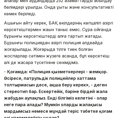
қалалар мен аудандарда 252 азаматтарды қабылдау
бөлімдері құрылды. Онда құқықтық және консультативті
көмек беріледі.
Ашығын айту керек, БАҚ өкілдерінің көпшілігі қазіргі
көрсеткіштермен жақын таныс емес. Сұрақ қойғанда
бұрынғы көрсеткіштерді алға тартып жатады.
Бұрынғы полициядан қазіргі полиция әлдеқайда
жоғарылады. Жоғарыда тілге тиек болған
жоспарлар сәтімен жүзеге асқанда, бұл көрсеткіш
әлі де жақсара түсетініне сенімдіміз.
-
Қоғамда: «Полиция қызметкерлері - жемқор.
Әсіресе, патрульдік полицейлер хаттама
толтырмасын десең, ақша беру керек», - деген
стереотип бар. Ескертейік, бәріне бірдей жала
жабудан аулақпыз. Енді білгіміз келетіні - олар
неге пара алады? Мүмкін олардың жалақысы
мардымсыз немесе мұндай теріс тәбетке қоғам
өзі итермелейтін шығар?