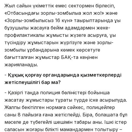
Жыл сайын үкіметтік емес сектормен бірлесіп,
«Отбасындағы зорлық-зомбылыққа жол жоқ!» және
«Зорлық-зомбылықсыз 16 күн» тақырыптарында құқық
бұзушылық жасауға бейім адамдармен жеке-
профилактикалық жұмысты жүзеге асыруға, құқық
түсіндіру жұмыстарын жүргізуге және зорлық-
зомбылық құрбандарына көмек көрсетуге
бағытталған жұмыстар БАҚ-та кеңінен
жарияланады.
-
Құқық қорғау органдарында қызметкерлердің
жетіспеушілігі бар ма?
-
Қазіргі таңда полиция бөліністері бойынша
жасақтау жұмыстары тұрақты түрде іске асырылуда.
Жалпы бекітілген нормаға сәйкес, полицейлер
саны 8 пайызға ғана жетіспейді. Бірақ, болашақта бұл
мәселе де түбегейлі шешімін табары анық. Ішкі істер
саласын жоғары білікті мамандармен толықтыру –