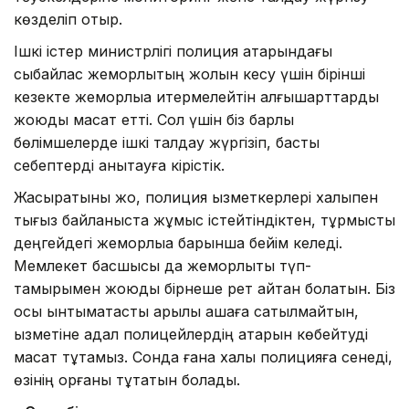
көзделіп отыр.
Ішкі істер министрлігі полиция қатарындағы
сыбайлас жемқорлықтың жолын кесу үшін бірінші
кезекте жемқорлыққа итермелейтін алғышарттарды
жоюды мақсат етті. Сол үшін біз барлық
бөлімшелерде ішкі талдау жүргізіп, басты
себептерді анықтауға кірістік.
Жасыратыны жоқ, полиция қызметкерлері халықпен
тығыз байланыста жұмыс істейтіндіктен, тұрмыстық
деңгейдегі жемқорлыққа барынша бейім келеді.
Мемлекет басшысы да жемқорлықты түп-
тамырымен жоюды бірнеше рет айтқан болатын. Біз
осы ынтымақтастық арқылы ақшаға сатылмайтын,
қызметіне адал полицейлердің қатарын көбейтуді
мақсат тұтамыз. Сонда ғана халық полицияға сенеді,
өзінің қорғаны тұтатын болады.