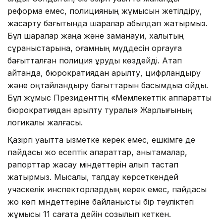
реформа емес, полицияның жұмысын жетілдіру,
жақсарту бағытында шаралар қабылдап жатырмыз.
Бұл шаралар жаңа және заманауи, халықтың
сұраныстарына, қоғамның мүддесін қорғауға
бағытталған полиция құруды көздейді. Атап
айтқанда, бюрократиядан арылту, цифрландыру
және оңтайландыру бағыттарын басымдыққа қойдық.
Бұл жұмыс Президенттің «Мемлекеттік аппаратты
бюрократиядан арылту туралы» Жарлығының
логикалық жалғасы.
Қазіргі уақытта қызметке керек емес, ешкімге де
пайдасы жоқ есептік ақпараттар, анықтамалар,
рапорттар жасау міндеттерін алып тастап
жатырмыз. Мысалы, талдау көрсеткендей
учаскелік инспекторлардың керек емес, пайдасы
жоқ көп міндеттеріне байланысты бір тәуліктегі
жұмысы 11 сағатқа дейін созылып кеткен.