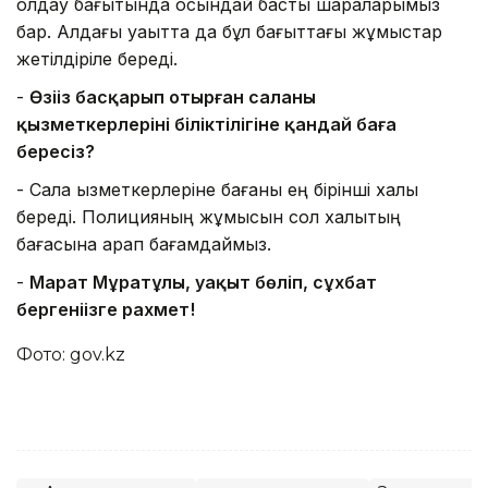
қолдау бағытында осындай басты шараларымыз
бар. Алдағы уақытта да бұл бағыттағы жұмыстар
жетілдіріле береді.
-
Өзіңіз басқарып отырған саланың
қызметкерлерінің біліктілігіне қандай баға
бересіз?
-
Сала қызметкерлеріне бағаны ең бірінші халық
береді. Полицияның жұмысын сол халықтың
бағасына қарап бағамдаймыз.
-
Марат Мұратұлы, уақыт бөліп, сұхбат
бергеніңізге рахмет!
Фото: gov.kz