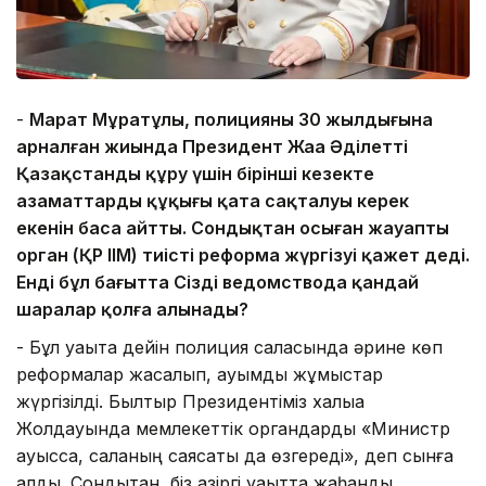
-
Марат Мұратұлы, полицияның 30 жылдығына
арналған жиында Президент Жаңа Әділетті
Қазақстанды құру үшін бірінші кезекте
азаматтардың құқығы қатаң сақталуы керек
екенін баса айтты. Сондықтан осыған жауапты
орган (ҚР ІІМ) тиісті реформа жүргізуі қажет деді.
Енді бұл бағытта Сіздің ведомствода қандай
шаралар қолға алынады?
-
Бұл уақытқа дейін полиция саласында әрине көп
реформалар жасалып, ауқымды жұмыстар
жүргізілді. Былтыр Президентіміз халыққа
Жолдауында мемлекеттік органдарды «Министр
ауысса, саланың саясаты да өзгереді», деп сынға
алды. Сондықтан, біз қазіргі уақытта жаһанды