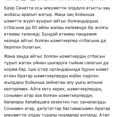
Қазір Сенатта осы әлеуметтік қолдауға қатысты заң
жобасы қаралып жатыр. Жаңа заң бойынша
қызметте жүріп ауырып қайтыс болғандардың
отбасына да 60 айлық жалақы көлемінде бiр жолғы
өтемақы төленеді. Бұндай өтемақы пандемия
кезінде қайтыс болған қызметкерлер отбасына да
берілген болатын.
Жаңа заңда қайтыс болған қызметкердің отбасын
тұрып жатқан үйінен шығаруға тыйым салатын да
норма бар. Ішкі істер органдарында бұрын қызмет
еткен бірқатар қызметкерлердің еңбек сіңірген
жылдары бойынша зейнетақы алу құқығы қалпына
келтірілмек. Айта кету керек, қызметкерлердің,
сонымен қатар қаза болған қызметкерлердің
балалары балабақшаға кезектен тыс орналасады.
Сонымен қатар, депутаттар бастамасымен бірқатар
әлеуметтік қолдау туралы нормалар енгізілді. Атап