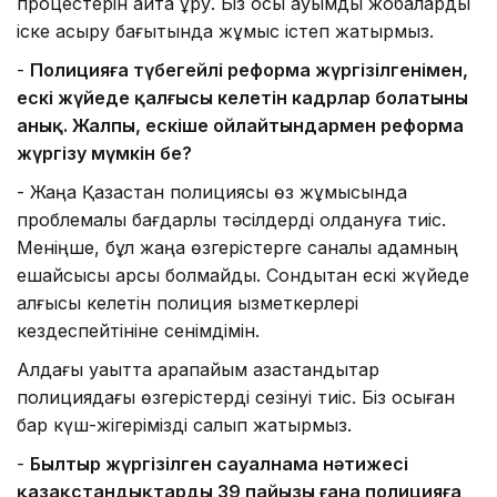
процестерін қайта құру. Біз осы ауқымды жобаларды
іске асыру бағытында жұмыс істеп жатырмыз.
-
Полицияға түбегейлі реформа жүргізілгенімен,
ескі жүйеде қалғысы келетін кадрлар болатыны
анық. Жалпы, ескіше ойлайтындармен реформа
жүргізу мүмкін бе?
-
Жаңа Қазақстан полициясы өз жұмысында
проблемалық бағдарлы тәсілдерді қолдануға тиіс.
Меніңше, бұл жаңа өзгерістерге саналы адамның
ешқайсысы қарсы болмайды. Сондықтан ескі жүйеде
қалғысы келетін полиция қызметкерлері
кездеспейтініне сенімдімін.
Алдағы уақытта қарапайым қазақстандықтар
полициядағы өзгерістерді сезінуі тиіс. Біз осыған
бар күш-жігерімізді салып жатырмыз.
-
Былтыр жүргізілген сауалнама нәтижесі
қазақстандықтардың 39 пайызы ғана полицияға