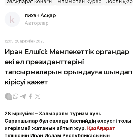
ҚазАқпарат қонағы
Қылмыспен күрес
Зорлық-зо
Әлихан Асқар
Авторлар
12:05, 28 Қыркүйек 2023
Иран Елшісі: Мемлекеттік органдар
екі ел президенттерінің
тапсырмаларын орындауға шындап
кірісуі қажет
28 қыркүйек – Халықаралық туризм күні.
Сарапшылар бұл салада Каспийдің әлеуеті толық
игерілмей жатқанын айтып жүр.
ҚазАқпарат
тілшісінің Иран Ислам Республикасының