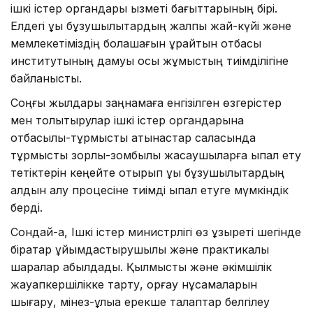
ішкі істер органдары қызметі бағыттарының бірі.
Елдегі құқық бұзушылықтардың жалпы жай-күйі және
мемлекетіміздің болашағын құрайтын отбасы
институтының дамуы осы жұмыстың тиімділігіне
байланысты.
Соңғы жылдары заңнамаға енгізілген өзгерістер
мен толықтырулар ішкі істер органдарына
отбасылық-тұрмыстық қатынастар саласында
тұрмыстық зорлық-зомбылық жасаушыларға ықпал ету
тетіктерін кеңейте отырып құқық бұзушылықтардың
алдын алу процесіне тиімді ықпал етуге мүмкіндік
берді.
Сондай-ақ, Ішкі істер министрлігі өз құзыреті шегінде
бірқатар ұйымдастырушылық және практикалық
шаралар қабылдады. Қылмыстық және әкімшілік
жауапкершілікке тарту, қорғау нұсқамаларын
шығару, мінез-құлыққа ерекше талаптар белгілеу