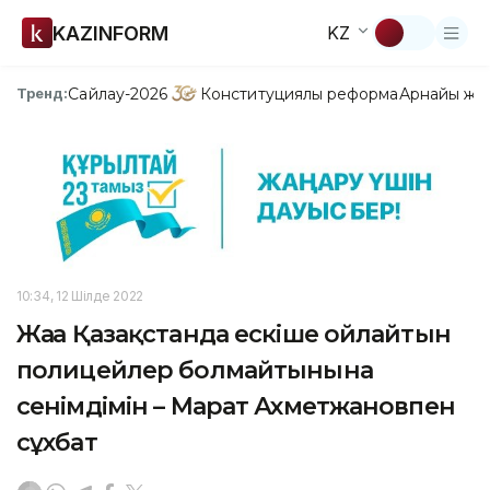
KAZINFORM
KZ
Сайлау-2026
Конституциялық реформа
Арнайы жо
Тренд:
10:34, 12 Шілде 2022
Жаңа Қазақстанда ескіше ойлайтын
полицейлер болмайтынына
сенімдімін – Марат Ахметжановпен
сұхбат