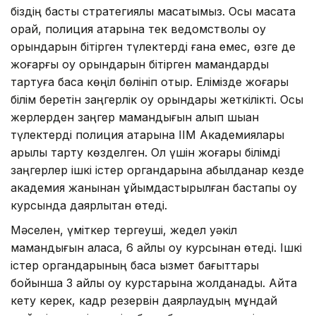
біздің басты стратегиялық мақсатымыз. Осы мақсатқа
орай, полиция қатарына тек ведомстволық оқу
орындарын бітірген түлектерді ғана емес, өзге де
жоғарғы оқу орындарын бітірген мамандарды
тартуға баса көңіл бөлініп отыр. Елімізде жоғары
білім беретін заңгерлік оқу орындары жеткілікті. Осы
жерлерден заңгер мамандығын алып шыққан
түлектерді полиция қатарына ІІМ Академиялары
арқылы тарту көзделген. Ол үшін жоғары білімді
заңгерлер ішкі істер органдарына қабылданар кезде
академия жанынан ұйымдастырылған бастапқы оқу
курсында даярлықтан өтеді.
Мәселен, үміткер тергеуші, жедел уәкіл
мамандығын қаласа, 6 айлық оқу курсынан өтеді. Ішкі
істер органдарының басқа қызмет бағыттары
бойынша 3 айлық оқу курстарына жолданады. Айта
кету керек, кадр резервін даярлаудың мұндай