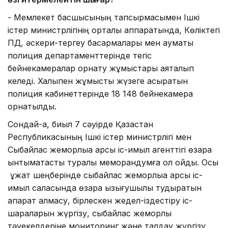
-
Мемлекет басшысының тапсырмасымен Ішкі
істер министрлігінің орталық аппаратында, Көліктегі
ПД, әскери-тергеу басқармалары мен аумақтық
полиция департаменттерінде тегіс
бейнекамералар орнату жұмыстары аяқталып
келеді. Халықпен жұмысты жүзеге асыратын
полиция кабинеттерінде 18 148 бейнекамера
орнатылды.
Сондай-ақ, биыл 7 сәуірде Қазақстан
Республикасының Ішкі істер министрлігі мен
Сыбайлас жемқорлыққа қарсы іс-қимыл агенттігі өзара
ынтымақтастық туралы меморандумға қол қойды. Осы
қ ұжат шеңберінде сыбайлас жемқорлыққа қарсы іс-
қимыл саласында өзара қызығушылық тудыратын
ақпарат алмасу, бірлескен жедел-іздестіру іс-
шараларын жүргізу, сыбайлас жемқорлық
тәуекелдеріне мониторинг және талдау жүргізу