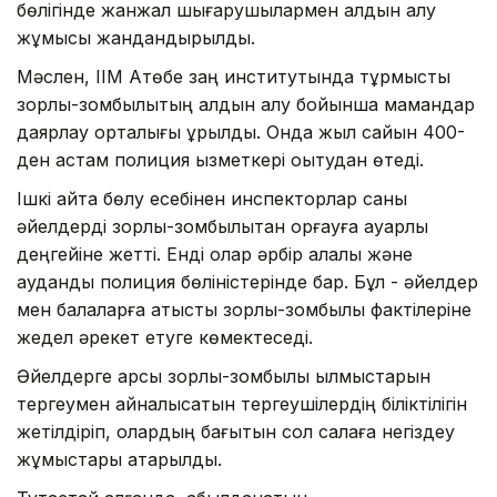
бөлігінде жанжал шығарушылармен алдын алу
жұмысы жандандырылды.
Мәслен, ІІМ Ақтөбе заң институтында тұрмыстық
зорлық-зомбылықтың алдын алу бойынша мамандар
даярлау орталығы құрылды. Онда жыл сайын 400-
ден астам полиция қызметкері оқытудан өтеді.
Ішкі қайта бөлу есебінен инспекторлар саны
әйелдерді зорлық-зомбылықтан қорғауға қауқарлы
деңгейіне жетті. Енді олар әрбір қалалық және
аудандық полиция бөліністерінде бар. Бұл - әйелдер
мен балаларға қатысты зорлық-зомбылық фактілеріне
жедел әрекет етуге көмектеседі.
Әйелдерге қарсы зорлық-зомбылық қылмыстарын
тергеумен айналысатын тергеушілердің біліктілігін
жетілдіріп, олардың бағытын сол салаға негіздеу
жұмыстары атқарылды.