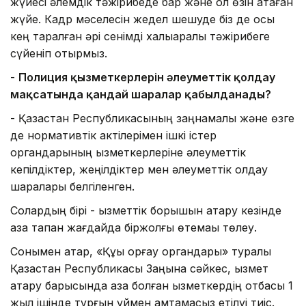
жүйесі әлемдік тәжірибеде бар және ол өзін ақтаған
жүйе. Кадр мәселесін жедел шешуде біз де осы
кең таралған әрі сенімді халықаралық тәжірибеге
сүйеніп отырмыз.
-
Полиция қызметкерлерін әлеуметтік қолдау
мақсатында қандай шаралар қабылданады?
-
Қазақстан Республикасының заңнамалық және өзге
де нормативтік актілерімен ішкі істер
органдарының қызметкерлеріне әлеуметтік
кепілдіктер, жеңілдіктер мен әлеуметтік қолдау
шаралары белгіленген.
Солардың бірі - қызметтік борышын атқару кезінде
қаза тапқан жағдайда біржолғы өтемақы төлеу.
Сонымен қатар, «Құқық қорғау органдары» туралы
Қазақстан Республикасы Заңына сәйкес, қызмет
атқару барысында қаза болған қызметкердің отбасы 1
жыл ішінде тұрғын үймен қамтамасыз етілуі тиіс.