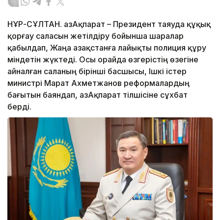
НҰР-СҰЛТАН. ҚазАқпарат – Президент таяуда құқық
қорғау саласын жетілдіру бойынша шаралар
қабылдап, Жаңа Қазақстанға лайықты полиция құру
міндетін жүктеді. Осы орайда өзгерістің өзегіне
айналған саланың бірінші басшысы, Ішкі істер
министрі Марат Ахметжанов реформалардың
бағытын баяндап, ҚазАқпарат тілшісіне сұхбат
берді.