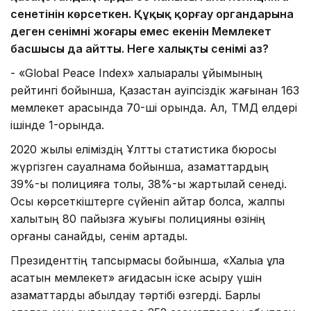
сенетінін көрсеткен. Құқық қорғау органдарына
деген сенімнің жоғары емес екенін Мемлекет
басшысы да айтты. Неге халықтың сенімі аз?
-
«Global Peace Index» халықаралық ұйымының
рейтингі бойынша, Қазақстан қауіпсіздік жағынан 163
мемлекет арасында 70-ші орында. Ал, ТМД елдері
ішінде 1-орында.
2020 жылы еліміздің Ұлттық статистика бюросы
жүргізген сауалнама бойынша, азаматтардың
39%-ы полицияға толық, 38%-ы жартылай сенеді.
Осы көрсеткіштерге сүйеніп айтар болсақ, жалпы
халықтың 80 пайызға жуығы полицияны өзінің
қорғаны санайды, сенім артады.
Президенттің тапсырмасы бойынша, «Халыққа құлақ
асатын мемлекет» қағидасын іске асыру үшін
азаматтарды қабылдау тәртібі өзгерді. Барлық