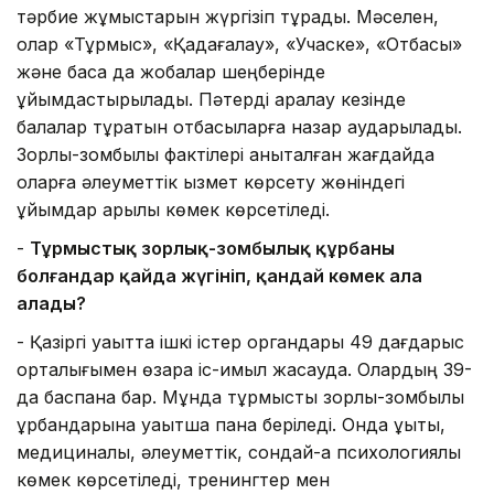
тәрбие жұмыстарын жүргізіп тұрады. Мәселен,
олар «Тұрмыс», «Қадағалау», «Учаске», «Отбасы»
және басқа да жобалар шеңберінде
ұйымдастырылады. Пәтерді аралау кезінде
балалар тұратын отбасыларға назар аударылады.
Зорлық-зомбылық фактілері анықталған жағдайда
оларға әлеуметтік қызмет көрсету жөніндегі
ұйымдар
арқылы көмек көрсетіледі.
-
Тұрмыстық зорлық-зомбылық құрбаны
болғандар қайда жүгініп, қандай көмек ала
алады?
-
Қазіргі уақытта ішкі істер органдары 49 дағдарыс
орталығымен өзара іс-қимыл жасауда. Олардың 39-
да баспана бар. Мұнда тұрмыстық зорлық-зомбылық
құрбандарына уақытша пана беріледі. Онда құқықтық,
медициналық, әлеуметтік, сондай-ақ психологиялық
көмек көрсетіледі, тренингтер мен