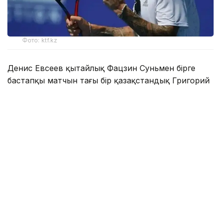
Фото: ktf.kz
Денис Евсеев қытайлық Фацзин Суньмен бірге
бастапқы матчын тағы бір қазақстандық Григорий
Ломакин — америкалық Колин Синклермен өткізді.
Бір сағаттан сәл астам уақытқа созылған бәсеке
6:2, 6:4 есебімен қазақстандық-қытайлық жұптың
пайдасына шешілді.
Денис Евсеев — Фацзин Сунь жартылай финалға
шығу үшін Беларусь өкілі Сергей Бетов — ресейлік
Илья Симакин немесе жапониялық Юсуке
Кусухара — Шунсуке Накагава жұптарының қай
жеңгенімен таласады.
Тағы бір қазақстандық Соня Жиенбаева жұптық