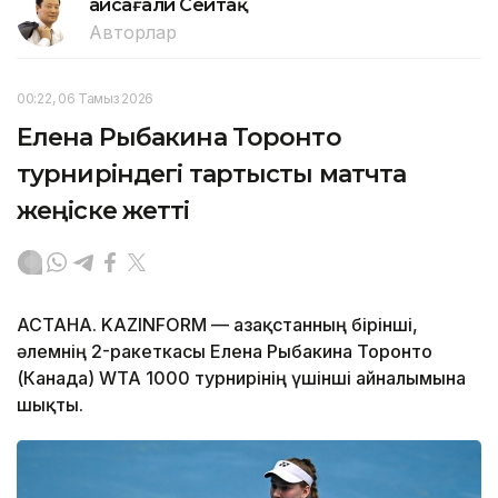
Ғайсағали Сейтақ
Авторлар
00:22, 06 Тамыз 2026
Елена Рыбакина Торонто
турниріндегі тартысты матчта
жеңіске жетті
АСТАНА. KAZINFORM — Қазақстанның бірінші,
әлемнің 2-ракеткасы Елена Рыбакина Торонто
(Канада) WTA 1000 турнирінің үшінші айналымына
шықты.