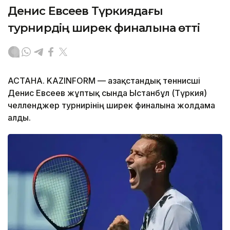
Денис Евсеев Түркиядағы
турнирдің ширек финалына өтті
АСТАНА. KAZINFORM — Қазақстандық теннисші
Денис Евсеев жұптық сында Ыстанбұл (Түркия)
челленджер турнирінің ширек финалына жолдама
алды.