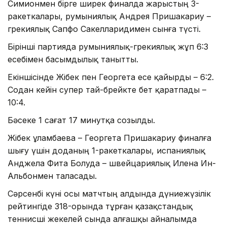
Симионмен бірге ширек финалда жарыстың 3-
ракеткалары, румыниялық Андрея Пришакариу –
грекиялық Сапфо Сакелларидимен сынға түсті.
Бірінші партияда румыниялық-грекиялық жұп 6:3
есебімен басымдылық танытты.
Екіншісінде Жібек пен Георгета есе қайырды – 6:2.
Содан кейін супер тай-брейкте бет қаратпады –
10:4.
Бәсеке 1 сағат 17 минутқа созылды.
Жібек Құламбаева – Георгета Пришакариу финалға
шығу үшін доданың 1-ракеткалары, испаниялық
Анджела Фита Болуда – швейцариялық Илена Ин-
Альбонмен таласады.
Сәрсенбі күні осы матчтың алдында дүниежүзілік
рейтингіде 318-орында тұрған қазақстандық
теннисші жекелей сында алғашқы айналымда