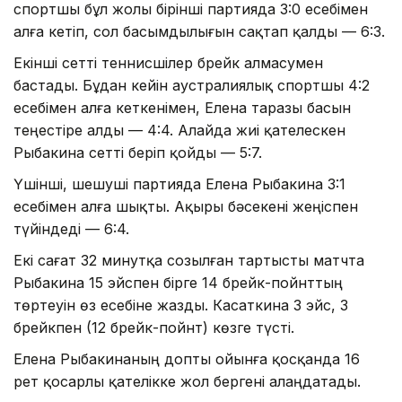
спортшы бұл жолы бірінші партияда 3:0 есебімен
алға кетіп, сол басымдылығын сақтап қалды — 6:3.
Екінші сетті теннисшілер брейк алмасумен
бастады. Бұдан кейін аустралиялық спортшы 4:2
есебімен алға кеткенімен, Елена таразы басын
теңестіре алды — 4:4. Алайда жиі қателескен
Рыбакина сетті беріп қойды — 5:7.
Үшінші, шешуші партияда Елена Рыбакина 3:1
есебімен алға шықты. Ақыры бәсекені жеңіспен
түйіндеді — 6:4.
Екі сағат 32 минутқа созылған тартысты матчта
Рыбакина 15 эйспен бірге 14 брейк-пойнттың
төртеуін өз есебіне жазды. Касаткина 3 эйс, 3
брейкпен (12 брейк-пойнт) көзге түсті.
Елена Рыбакинаның допты ойынға қосқанда 16
рет қосарлы қателікке жол бергені алаңдатады.