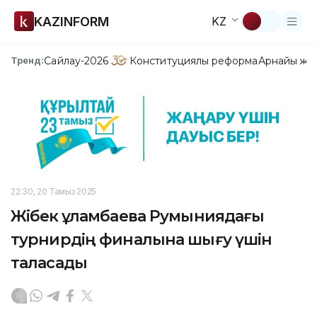
KAZINFORM
KZ
Сайлау-2026
Конституциялық реформа
Арнайы жо
Тренд:
22:30, 20 Тамыз 2025
Жібек Құламбаева Румыниядағы
турнирдің финалына шығу үшін
таласады