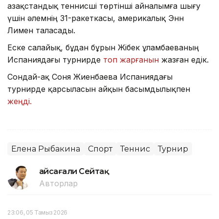
Қазақстандық теннисші төртінші айналымға шығу
үшін әлемнің 31-ракеткасы, америкалық Энн
Лимен таласады.
Еске салайық, бұдан бұрын Жібек Құламбаеваның
Испаниядағы турнирде
топ жарғанын
жазған едік.
Сондай-ақ Соня Жиенбаева Испаниядағы
турнирде қарсыласын айқын басымдылықпен
жеңді.
Елена Рыбакина
Спорт
Теннис
Турнир
Ғайсағали Сейтақ
Авторлар
23:06, 05 Тамыз 2026