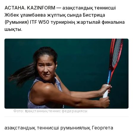
АСТАНА. KAZINFORM — Қазақстандық теннисші
Жібек Құламбаева жұптық сында Бистрица
(Румыния) ITF W50 турнирінің жартылай финалына
шықты.
Фото: Қазақстанның теннис федерациясы
Қазақстандық теннисші румыниялық Георгета