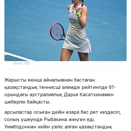
Фото: ҚТФ
Жарысты екінші айналымнан бастаған
қазақстандық теннисші әлемдік рейтингіде 61-
орындағы аустралиялық Дарья Касаткинамен
шеберлік байқасты.
Қарсыластар осыған дейін өзара бес рет кездесіп,
соның үшеуінде Рыбакина жеңген еді.
Уимблдоннан кейін үзіліс алған қазақстандық