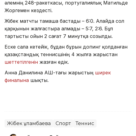
әлемнің 248-ракеткасы, португалиялық Матильде
Жоргемен кездесті.
Жібек матчты тамаша бастады – 6:0. Алайда сол
қарқынын жалғастыра алмады – 5:7, 2:6. Бұл
тартысты ойын 2 сағат 7 минутқа созылды.
Еске сала кетейік, бұдан бұрын допинг қолданған
қазақстандық теннисшінің 4 жылға жарыстан
шеттетілгенін
жазған едік.
Анна Данилина АҚШ-тағы жарыстың
ширек
финалына
шықты.
Жібек Құламбаева
Спорт
Теннис