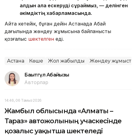
алдын ала ескеруді сұраймыз, — делінген
әкімдіктің хабарламасында.
Айта кетейік, бұған дейін Астанада Абай
даңғылында жөндеу жұмысына байланысты
қозғалыс
шектелген
еді.
Астана
Көше
Жол жабылды
Жөндеу жұмыста
Бақытгүл Абайқызы
Авторлар
14:46, 06 Тамыз 2026
Жамбыл облысында «Алматы –
Тараз» автожолының учаскесінде
қозғалыс уақытша шектеледі