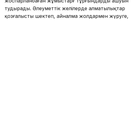
жоспарланбаған жұмыстарғ тұрғындардың ашуын
тудырады. Әлеуметтік желілерде алматылықтар
қозғалысты шектеп, айналма жолдармен жүруге,
кептелісте тұруға және ауыр техниканың шуын
естуге мәжбүр ететін жөндеу жұмыстарына жиі
реніш білдіреді. Әсіресе, сапалы жол төселіп, кейін
инженерлік желілерді ауыстыру үшін оны қайта
сыпырып, барлық жұмыстар біткен соң, сапасыз
асфальт төсеу мәселесі тұрғындар назарынан тыс
қалмайды.
Оған айқын мысалдардың бірі — Мыңбаев көшесі.
Өткен жылы Мыңбаев көшесінің Манас көшесінен
Түркебаев көшесіне дейінгі бөлігінде «Алматы су»
мекемесінің тапсырысы бойынша жаңа магистральды
су құбыры жүргізілген. Алайда жаңа желілер
сапасыз болып, коммуналдық қызметтерге бұл
аумақты бірнеше рет қайта қазуға тура келді.