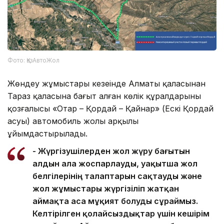
Фото: ҚазАвтоЖол
Жөндеу жұмыстары кезеңінде Алматы қаласынан
Тараз қаласына бағыт алған көлік құралдарының
қозғалысы «Отар – Қордай – Қайнар» (Ескі Қордай
асуы) автомобиль жолы арқылы
ұйымдастырылады.
- Жүргізушілерден жол жүру бағытын
алдын ала жоспарлауды, уақытша жол
белгілерінің талаптарын сақтауды және
жол жұмыстары жүргізіліп жатқан
аймақта аса мұқият болуды сұраймыз.
Келтірілген қолайсыздықтар үшін кешірім