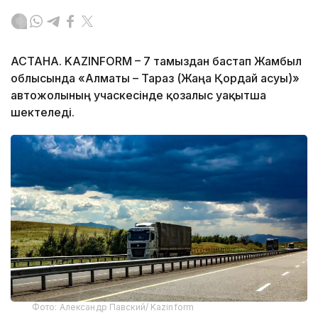
АСТАНА. KAZINFORM – 7 тамыздан бастап Жамбыл
облысында «Алматы – Тараз (Жаңа Қордай асуы)»
автожолының учаскесінде қозғалыс уақытша
шектеледі.
Фото: Александр Павский/ Kazinform