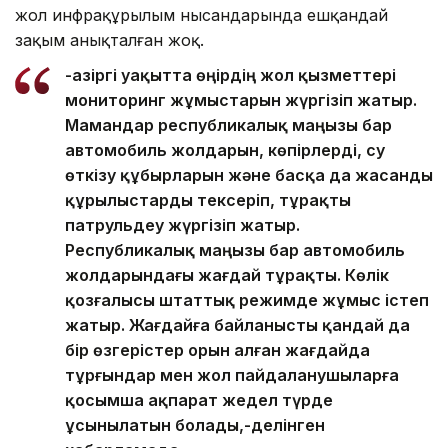
жол инфрақұрылым нысандарында ешқандай
зақым анықталған жоқ.
-Қазіргі уақытта өңірдің жол қызметтері
мониторинг жұмыстарын жүргізіп жатыр.
Мамандар республикалық маңызы бар
автомобиль жолдарын, көпірлерді, су
өткізу құбырларын және басқа да жасанды
құрылыстарды тексеріп, тұрақты
патрульдеу жүргізіп жатыр.
Республикалық маңызы бар автомобиль
жолдарындағы жағдай тұрақты. Көлік
қозғалысы штаттық режимде жұмыс істеп
жатыр. Жағдайға байланысты қандай да
бір өзгерістер орын алған жағдайда
тұрғындар мен жол пайдаланушыларға
қосымша ақпарат жедел түрде
ұсынылатын болады,-делінген