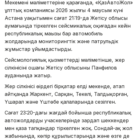
Мекеменің мәліметтеріне қарағанда, «ҚазАвтоЖол»
ұлттық компаниясы 2026 жылғы 4 маусым күні
Астана уақытымен сағат 21:19-да Жетісу облысы
аумағында тіркелген сейсмикалық оқиғадан кейін
республикалық маңызы бар автомобиль
жолдарында мониторингтік және патрульдік
жұмыстар ұйымдастырды.
Сейсмологиялық қызметтердің мәліметінше, жер
сілкінісінің ошағы Жетісу облысының Панфилов
ауданында жатыр.
Жер сілкінісі өңірдегі бірқатар елді мекенде, атап
айтқанда Жаркент, Сарқан, Текелі, Талдықорған,
Үшарал және Үштөбе қалаларында сезілген.
Сағат 23:20-дағы жағдай бойынша республикалық
автожолдардың учаскелерінде зардап шеккендер
мен қаза тапқандар тіркелген жоқ. Сондай-ақ жол
жабынында, көпір құрылыстарында және өзге де