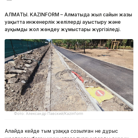
АЛМАТЫ. KAZINFORM – Алматыда жыл сайын жазғы
уақытта инженерлік желілерді ауыстыру және
ауқымды жол жөндеу жұмыстары жүргізіледі.
Фото: Александр Павский/Kazinform
Алайда кейде тым ұзаққа созылған не дұрыс