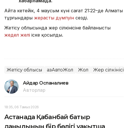
хабарламада.
Айта кетейік, 4 маусым күні сағат 21:22–де Алматы
тұрғындары
жерасты дүмпуін
сезді.
Жетісу облысында жер сілкінісіне байланысты
жедел желі
іске қосылды.
Жетісу облысы
ҚазАвтоЖол
Жол
Жер сілкінісі
Айдар Оспаналиев
Авторлар
18:35, 06 Тамыз 2026
Астанада Қабанбай батыр
даңғылының бір бөлігі уақытша