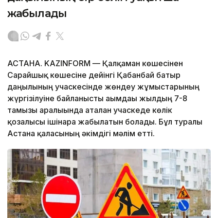
жабылады
АСТАНА. KAZINFORM — Қалқаман көшесінен
Сарайшық көшесіне дейінгі Қабанбай батыр
даңғылының учаскесінде жөндеу жұмыстарының
жүргізілуіне байланысты ағымдағы жылдың 7-8
тамызы аралығында аталған учаскеде көлік
қозғалысы ішінара жабылатын болады. Бұл туралы
Астана қаласының әкімдігі мәлім етті.