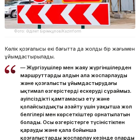
Фото: Әділет Бірімқұлов/Kazinform
Көлік қозғалысы екі бағытта да жолдың бір жағымен
ұйымдастырылады.
— Жүргізушілер мен жаяу жүргіншілерден
маршруттарды алдын ала жоспарлауды
және қозғалысты ұйымдастырудағы
ықтимал өзгерістерді ескеруді сұраймыз.
Қауіпсіздікті қамтамасыз ету және
қолайсыздықты азайту үшін уақытша жол
белгілері мен көрсеткіштер орнатылатын
болады. Осы өзгерістерге түсіністікпен
қарауды және қала бойынша
қозғалыстарды жоспарлау кезінде оларды