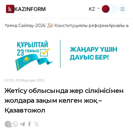
KAZINFORM
KZ
Сайлау-2026
Конституциялық реформа
Арнайы жо
Тренд:
02:00, 05 Маусым 2026
Жетісу облысында жер сілкінісінен
жолдарға зақым келген жоқ –
Қазавтожол