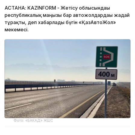
АСТАНА: KAZINFORM - Жетісу облысындағы
республикалық маңызы бар автожолдардағы жағдай
тұрақты, деп хабарлады бүгін «ҚазАвтоЖол»
мекемесі.
Фото: «БАКАД» ЖШС