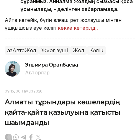
сұраймыз. Айналма жолдың сызбасы қоса
ұсынылады, - делінген хабарламада.
Айта кетейік, бүгін алғаш рет жолаушы мінген
ұшқышсыз әуе көлігі
көкке көтерілді.
ҚазАвтоЖол
Жүргізуші
Жол
Көлік
Эльмира Оралбаева
Авторлар
09:15, 06 Тамыз 2026
Алматы тұрғындары көшелердің
қайта-қайта қазылуына қатысты
шағымданды