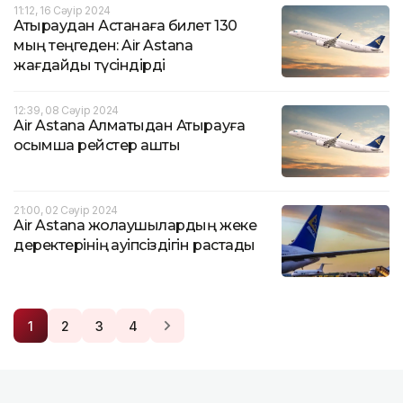
11:12, 16 Сәуір 2024
Атыраудан Астанаға билет 130
мың теңгеден: Air Astana
жағдайды түсіндірді
12:39, 08 Сәуір 2024
Air Astana Алматыдан Атырауға
қосымша рейстер ашты
21:00, 02 Сәуір 2024
Air Astana жолаушылардың жеке
деректерінің қауіпсіздігін растады
1
2
3
4