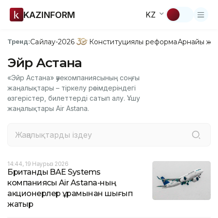
KAZINFORM
KZ
Сайлау-2026
Конституциялық реформа
Арнайы жо
Тренд:
Эйр Астана
«Эйр Астана» әуекомпаниясының соңғы
жаңалықтары – тіркелу рәсімдеріндегі
өзгерістер, билеттерді сатып алу. Ұшу
жаңалықтары Air Astana.
14:44, 19 Наурыз 2026
Британдық BAE Systems
компаниясы Air Astanа-ның
акционерлер құрамынан шығып
жатыр