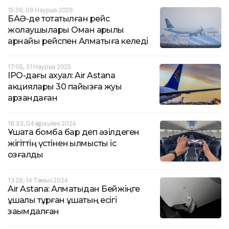
15:36, 09 Наурыз 2026
БАӘ-де тоқтатылған рейс
жолаушылары Оман арқылы
арнайы рейспен Алматыға келеді
17:05, 31 Наурыз 2025
IPO-дағы ахуал: Air Astana
акциялары 30 пайызға жуық
арзандаған
18:33, 04 Қыркүйек 2024
Ұшақта бомба бар деп әзілдеген
жігіттің үстінен қылмыстық іс
қозғалды
13:28, 14 Тамыз 2024
Air Astana: Алматыдан Бейжіңге
ұшқалы тұрған ұшақтың есігі
зақымдалған