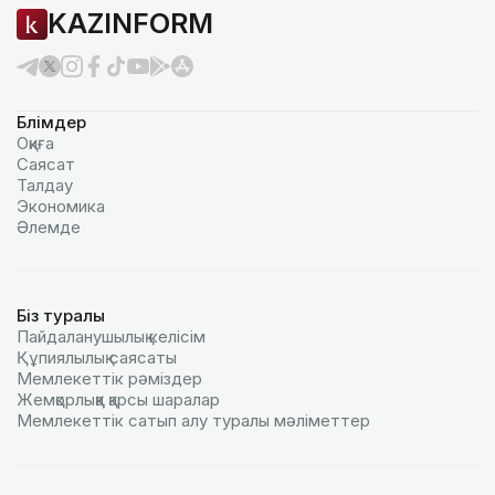
KAZINFORM
Бөлімдер
Оқиға
Саясат
Талдау
Экономика
Әлемде
Біз туралы
Пайдаланушылық келiciм
Құпиялылық саясаты
Мемлекеттік рәміздер
Жемқорлыққа қарсы шаралар
Мемлекеттік сатып алу туралы мәлiметтер