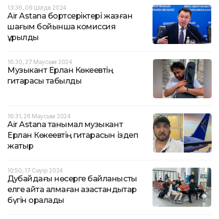
13:36, 09 Шілде 2024
Air Astana бортсеріктері жазған
шағым бойынша комиссия
құрылды
16:30, 27 Маусым 2024
Музыкант Ерлан Көкеевтің
гитарасы табылды
16:31, 26 Маусым 2024
Air Astana танымал музыкант
Ерлан Көкеевтің гитарасын іздеп
жатыр
10:50, 17 Сәуір 2024
Дубайдағы нөсерге байланысты
елге қайта алмаған қазақстандықтар
бүгін оралады