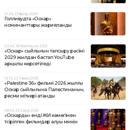
21:34, 22 Қаңтар 2026
Голливудта «Оскар»
номинанттары жарияланды
03:34, 18 Желтоқсан 2025
«Оскар» сыйлығын тапсыру рәсімі
2029 жылдан бастап YouTube
арқылы көрсетіледі
13:13, 23 Тамыз 2025
«Palestine 36» фильмі 2026 жылғы
Оскар сыйлығына Палестинаның
ресми үміткері атанды
08:54, 23 Сәуір 2025
«Оскарды» енді ЖИ көмегімен
түсірілген фильмдер алуы мүмкін