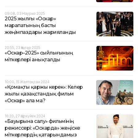
09:08, 03 Наурыз 2025
2025 жылғы «Оскар»
марапатының басты
жеңімпаздары жарияланды
20:55, 23 Қаңтар 2025
«Оскар–2025» сыйлығының
үміткерлері анықталды
10:00, 15 Желтоқсан 2024
«Қомақты қаржы керек»: Келер
жылы қазақстандық фильм
«Оскар» ала ма?
16:20, 27 Қыркүйек 2024
«Бауырына салу» фильмінің
режиссері: «Оскарда» жеңіске
үміткерлердің қатарындамыз