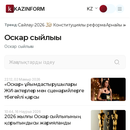
KAZINFORM
KZ
Сайлау-2026
Конституциялық реформа
Арнайы жо
Тренд:
Оскар сыйлығы
Оскар сыйлығы
22:12, 02 Мамыр 2026
«Оскар» ұйымдастырушылары
ЖИ-актерлер мен сценарийлерге
түбегейлі қарсы
10:44, 16 Наурыз 2026
2026 жылғы Оскар сыйлығының
қорытындысы жарияланды