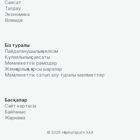
Саясат
Талдау
Экономика
Әлемде
Біз туралы
Пайдаланушылық келiciм
Құпиялылық саясаты
Мемлекеттік рәміздер
Жемқорлыққа қарсы шаралар
Мемлекеттік сатып алу туралы мәлiметтер
Басқалар
Сайт картасы
Байланыс
Жарнама
© 2026 «ҚазАқпарат» ХАА