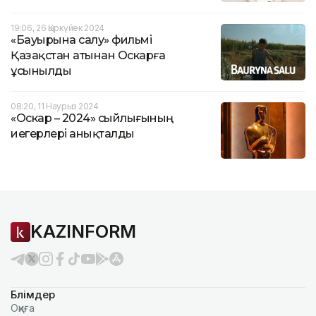
19:06, 26 Қыркүйек 2024
«Бауырына салу» фильмі
Қазақстан атынан Оскарға
ұсынылды
08:20, 11 Наурыз 2024
«Оскар – 2024» сыйлығының
иегерлері анықталды
KAZINFORM
Бөлімдер
Оқиға