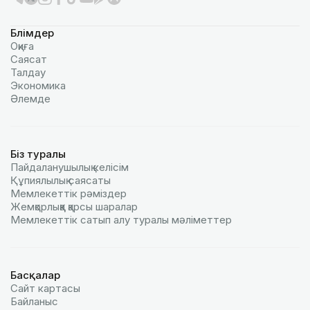
Бөлімдер
Оқиға
Саясат
Талдау
Экономика
Әлемде
Біз туралы
Пайдаланушылық келiciм
Құпиялылық саясаты
Мемлекеттік рәміздер
Жемқорлыққа қарсы шаралар
Мемлекеттік сатып алу туралы мәлiметтер
Басқалар
Сайт картасы
Байланыс