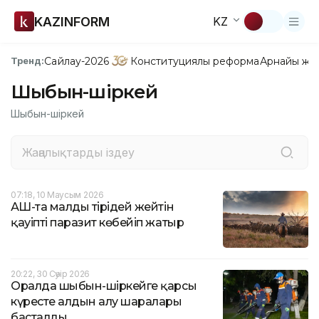
KAZINFORM
KZ
Сайлау-2026
Конституциялық реформа
Арнайы жо
Тренд:
Шыбын-шіркей
Шыбын-шіркей
07:18, 10 Маусым 2026
АҚШ-та малды тірідей жейтін
қауіпті паразит көбейіп жатыр
20:22, 30 Сәуір 2026
Оралда шыбын-шіркейге қарсы
күресте алдын алу шаралары
басталды