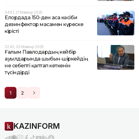
04:51, 21 Мамыр 2025
Елордада 150-ден аса кәсіби
дезинфектор масамен күреске
кірісті
22:45, 20 Мамыр 2025
Ғалым Павлодардың кейбір
ауылдарында шыбын-шіркейдің
не себепті қаптап кеткенін
түсіндірді
1
2
KAZINFORM