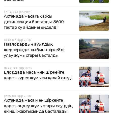
17:04, 24 Сәуір 2026
Астанада масаға қарсы
дезинсекция басталды: 8600
гектар су айдыны өңделді
13:10, 07 Сәуір 2026
Павлодардың ауылдық
жерлерінде шыбын-шіркейді
улау жұмыстары басталды
18:44, 03 Сәуір 2026
Елордада маса мен шіркейге
қарсы күрес жұмысы қалай өтеді
12:25, 03 Сәуір 2026
Астанада маса мен шіркейге
қарсы өңдеу жұмыстары сәуірдің
екінші жартысында басталады