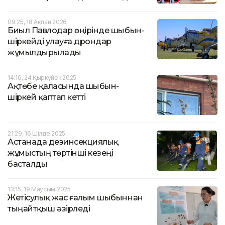
09:25, 18 Ақпан 2026
Биыл Павлодар өңірінде шыбын-
шіркейді улауға дрондар
жұмылдырылады
14:16, 24 Қыркүйек 2025
Ақтөбе қаласында шыбын-
шіркей қаптап кетті
21:29, 16 Шілде 2025
Астанада дезинсекциялық
жұмыстың төртінші кезеңі
басталды
13:15, 19 Маусым 2025
Жетісулық жас ғалым шыбыннан
тыңайтқыш әзірледі