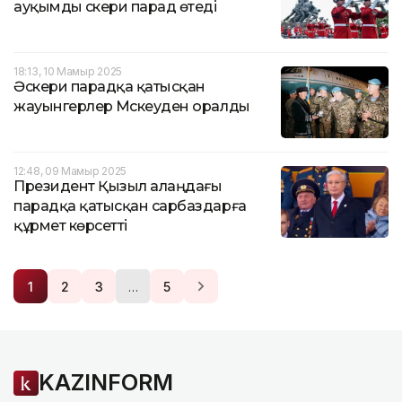
ауқымды әскери парад өтеді
18:13, 10 Мамыр 2025
Әскери парадқа қатысқан
жауынгерлер Мәскеуден оралды
12:48, 09 Мамыр 2025
Президент Қызыл алаңдағы
парадқа қатысқан сарбаздарға
құрмет көрсетті
…
1
2
3
5
KAZINFORM