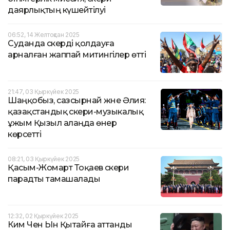
даярлықтың күшейтілуі
06:52, 14 Желтоқсан 2025
Суданда әскерді қолдауға
арналған жаппай митингілер өтті
21:47, 03 Қыркүйек 2025
Шаңқобыз, сазсырнай және Әлия:
қазақстандық әскери-музыкалық
ұжым Қызыл алаңда өнер
көрсетті
08:21, 03 Қыркүйек 2025
Қасым-Жомарт Тоқаев әскери
парадты тамашалады
12:32, 02 Қыркүйек 2025
Ким Чен Ын Қытайға аттанды