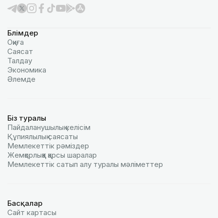
Бөлімдер
Оқиға
Саясат
Талдау
Экономика
Әлемде
Біз туралы
Пайдаланушылық келiciм
Құпиялылық саясаты
Мемлекеттік рәміздер
Жемқорлыққа қарсы шаралар
Мемлекеттік сатып алу туралы мәлiметтер
Басқалар
Сайт картасы