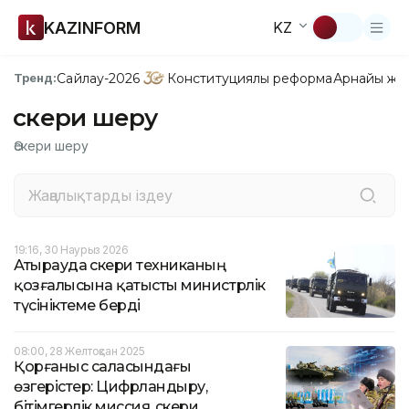
KAZINFORM
KZ
Сайлау-2026
Конституциялық реформа
Арнайы жо
Тренд:
Әскери шеру
Әскери шеру
19:16, 30 Наурыз 2026
Атырауда әскери техниканың
қозғалысына қатысты министрлік
түсініктеме берді
08:00, 28 Желтоқсан 2025
Қорғаныс саласындағы
өзгерістер: Цифрландыру,
бітімгерлік миссия, әскери