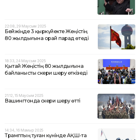
22:08, 29 Маусым 2025
Бейжіңде 3 қыркүйекте Жеңістің
80 жылдығына орай парад өтеді
18:33, 24 Маусым 2025
Қытай Жеңістің 80 жылдығына
байланысты әскери шеру өткізеді
21:12, 15 Маусым 2025
Вашингтонда әскери шеру өтті
14:34, 16 Мамыр 2025
Трамптың туған күнінде АҚШ-та