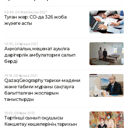
02:46, 04 Желтоқсан 2021
Туған жер: СҚО-да 326 жоба
жүзеге асты
13:30, 24 Қараша 2021
Ақмолалық меценат ауылға
дәрігерлік амбулатория салып
берді
19:18, 09 Қараша 2021
QazaqGeography тарихи-мәдени
және табиғи мұраны сақтауға
бағытталған жоспарын
таныстырды
10:02, 08 Қазан 2021
Төртінші сынып оқушысы
Көкшетау көшелерінің тарихын