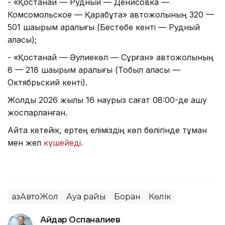
- «Қостанай — Рудный — Денисовка —
Комсомольское — Қарабұтақ» автожолының 320 —
501 шақырым аралығы (Бестөбе кенті — Рудный
қаласы);
- «Қостанай — Әулиекөл — Сұрған» автожолының
8 — 218 шақырым аралығы (Тобыл қаласы —
Октябрьский кенті).
Жолды 2026 жылы 16 наурыз сағат 08:00-де ашу
жоспарланған.
Айта кетейік, ертең еліміздің көп бөлігінде тұман
мен жел
күшейеді.
ҚазАвтоЖол
Ауа райы
Боран
Көлік
Айдар Оспаналиев