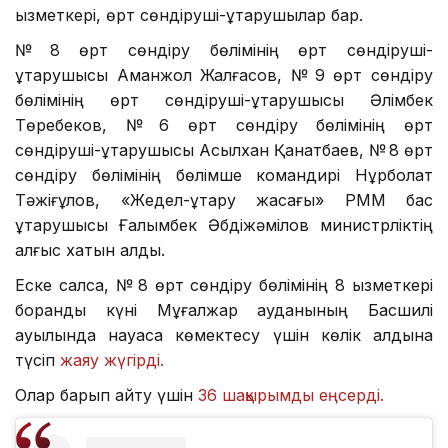
қызметкері, өрт сөндіруші-құтқарушылар бар.
№ 8 өрт сөндіру бөлімінің өрт сөндіруші-
құтқарушысы Аманжол Жалғасов, № 9 өрт сөндіру
бөлімінің өрт сөндіруші-құтқарушысы Әлімбек
Төребеков, № 6 өрт сөндіру бөлімінің өрт
сөндіруші-құтқарушысы Асылхан Қанатбаев, № 8 өрт
сөндіру бөлімінің бөлімше командирі Нұрболат
Тәжіғұлов, «Жедел-құтқару жасағы» РММ бас
құтқарушысы Ғалымбек Әбдіжәмілов министрліктің
алғыс хатын алды.
Еске салсақ, № 8 өрт сөндіру бөлімінің 8 қызметкері
боранды күні Мұғалжар ауданының Басшилі
ауылында науқасқа көмектесу үшін көлік алдына
түсіп
жаяу жүгірді.
Олар барып қайту үшін
36 шақырымды еңсерді.