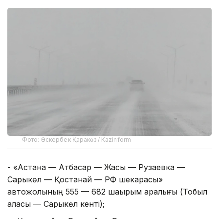
Фото: Әскербек Қаракөз / Kazinform
- «Астана — Атбасар — Жақсы — Рузаевка —
Сарыкөл — Қостанай — РФ шекарасы»
автожолының 555 — 682 шақырым аралығы (Тобыл
қаласы — Сарыкөл кенті);