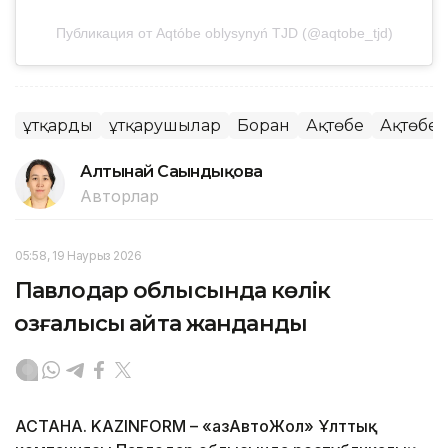
Публикация от Aqtóbe oblysynyń ТJD (@aqtobe_tjd)
Құтқарды
Құтқарушылар
Боран
Ақтөбе
Ақтөбе
Алтынай Сағындықова
Авторлар
05:58, 19 Наурыз 2026
Павлодар облысында көлік
қозғалысы қайта жанданды
АСТАНА. KAZINFORM – «ҚазАвтоЖол» Ұлттық