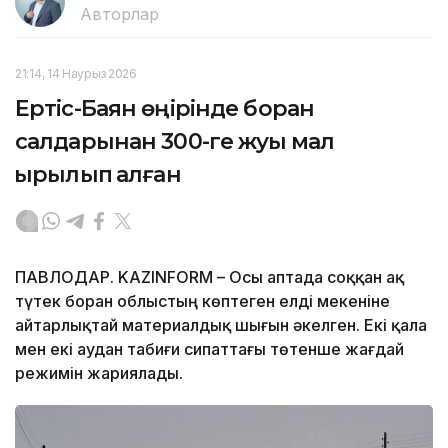
Авторлар
21:14, 14 Наурыз 2026
Ертіс-Баян өңірінде боран
салдарынан 300-ге жуық мал
қырылып қалған
ПАВЛОДАР. KAZINFORM – Осы аптада соққан ақ
түтек боран облыстың көптеген елді мекеніне
айтарлықтай материалдық шығын әкелген. Екі қала
мен екі аудан табиғи сипаттағы төтенше жағдай
режимін жариялады.