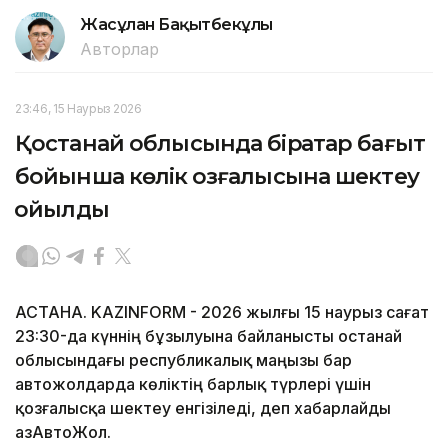
Жасұлан Бақытбекұлы
Авторлар
23:46, 15 Наурыз 2026
Қостанай облысында бірқатар бағыт
бойынша көлік қозғалысына шектеу
қойылды
АСТАНА. KAZINFORM - 2026 жылғы 15 наурыз сағат
23:30-да күннің бұзылуына байланысты Қостанай
облысындағы республикалық маңызы бар
автожолдарда көліктің барлық түрлері үшін
қозғалысқа шектеу енгізіледі, деп хабарлайды
ҚазАвтоЖол.