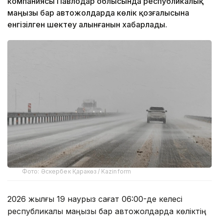
компаниясы Павлодар облысында республикалық
маңызы бар автожолдарда көлік қозғалысына
енгізілген шектеу алынғанын хабарлады.
Фото: Әскербек Қаракөз / Kazinform
2026 жылғы 19 наурыз сағат 06:00-де келесі
республикалық маңызы бар автожолдарда көліктің