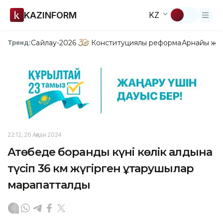
KAZINFORM
KZ
Сайлау-2026
Конституциялық реформа
Арнайы жо
Тренд:
22:12, 26 Ақпан 2024
Ақтөбеде боранды күні көлік алдына
түсіп 36 км жүгірген құтқарушылар
марапатталды