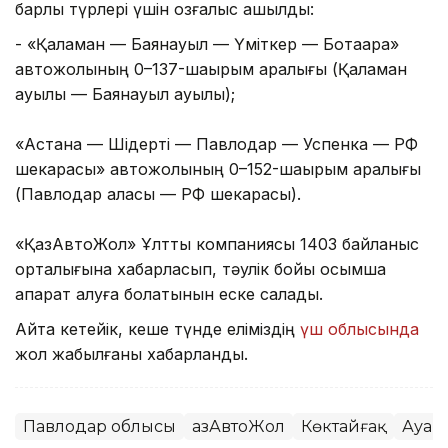
барлық түрлері үшін қозғалыс ашылды:
- «Қалқаман — Баянауыл — Үміткер — Ботақара»
автожолының 0–137-шақырым аралығы (Қалқаман
ауылы — Баянауыл ауылы);
«Астана — Шідерті — Павлодар — Успенка — РФ
шекарасы» автожолының 0–152-шақырым аралығы
(Павлодар қаласы — РФ шекарасы).
«ҚазАвтоЖол» Ұлттық компаниясы 1403 байланыс
орталығына хабарласып, тәулік бойы қосымша
ақпарат алуға болатынын еске салады.
Айта кетейік, кеше түнде еліміздің
үш облысында
жол жабылғаны хабарланды.
Павлодар облысы
ҚазАвтоЖол
Көктайғақ
Ауа 