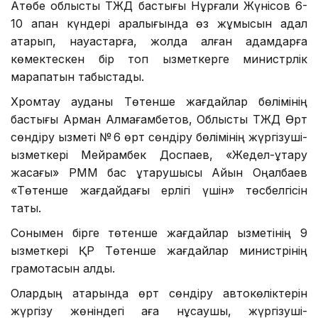
Ақтөбе облыстық ТЖД бастығы Нұрғали Жүнісов 6-
10 ақпан күндері аралығында өз жұмысын адал
атқарып, науқастарға, жолда қалған адамдарға
көмектескен бір топ қызметкерге министрлік
марапатын табыстады.
Хромтау ауданы Төтенше жағдайлар бөлімінің
бастығы Арман Алмағамбетов, Облыстық ТЖД Өрт
сөндіру қызметі № 6 өрт сөндіру бөлімінің жүргізуші-
қызметкері Мейрамбек Доспаев, «Жедел-құтқару
жасағы» РММ бас құтқарушысы Айқын Оңалбаев
«Төтенше жағдайдағы ерлігі үшін» төсбелгісін
тақты.
Сонымен бірге төтенше жағдайлар қызметінің 9
қызметкері ҚР Төтенше жағдайлар министрінің
грамотасын алды.
Олардың қатарында өрт сөндіру автокөліктерін
жүргізу жөніндегі аға нұсқаушы, жүргізуші-