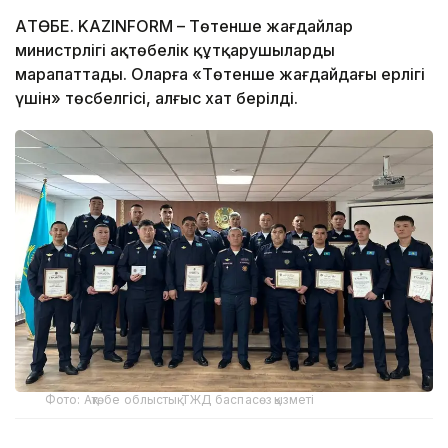
АҚТӨБЕ. KAZINFORM – Төтенше жағдайлар
министрлігі ақтөбелік құтқарушыларды
марапаттады. Оларға «Төтенше жағдайдағы ерлігі
үшін» төсбелгісі, алғыс хат берілді.
Фото: Ақтөбе облыстық ТЖД баспасөз қызметі