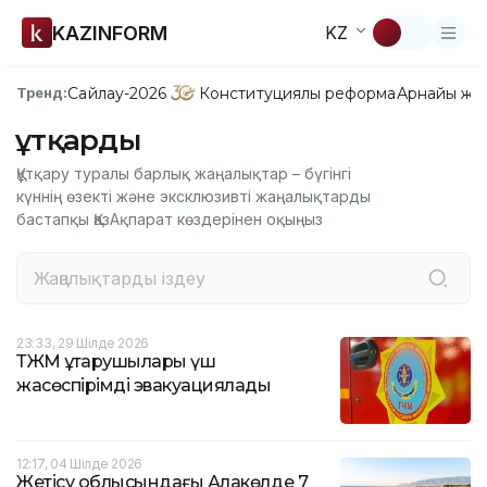
KAZINFORM
KZ
Сайлау-2026
Конституциялық реформа
Арнайы жо
Тренд:
Құтқарды
Құтқару туралы барлық жаңалықтар – бүгінгі
күннің өзекті және эксклюзивті жаңалықтарды
бастапқы ҚазАқпарат көздерінен оқыңыз
23:33, 29 Шілде 2026
ТЖМ құтқарушылары үш
жасөспірімді эвакуациялады
12:17, 04 Шілде 2026
Жетісу облысындағы Алакөлде 7