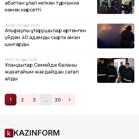
қабаттан құлап кеткен тұрғынға
көмек көрсетті
05:06, 24 Сәуір 2026
Атыраулық құтқарушылар өртенген
үйден 40 адамды сыртқа аман
шығарды
19:57, 16 Сәуір 2026
Ұландықтар Семейде баланы
жазатайым жағдайдан сақтап
қалды
…
1
2
3
20
KAZINFORM