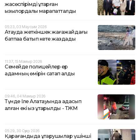
жасөспірімді құтқарған
қызылордалық марапатталды
05:23, 03 Маусым 2026
Ақтауда жеткіншек жағажайдағы
батпаққа батып кете жаздады
11:37, 15 Мамыр 2026
Семейде полицейлер ер
адамның өмірін сақтап қалды
09:46, 04 Мамыр 2026
Түнде Іле Алатауында адасып
қалған екі қыз құтқарылды - ТЖМ
05:29, 30 Сәуір 2026
Қарағандыда құтқарушылар үшінші