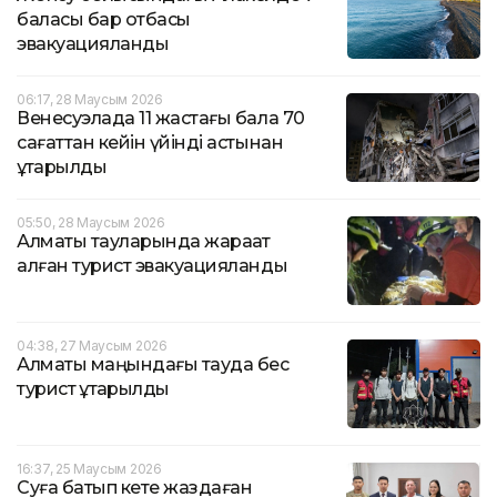
баласы бар отбасы
эвакуацияланды
06:17, 28 Маусым 2026
Венесуэлада 11 жастағы бала 70
сағаттан кейін үйінді астынан
құтқарылды
05:50, 28 Маусым 2026
Алматы тауларында жарақат
алған турист эвакуацияланды
04:38, 27 Маусым 2026
Алматы маңындағы тауда бес
турист құтқарылды
16:37, 25 Маусым 2026
Суға батып кете жаздаған