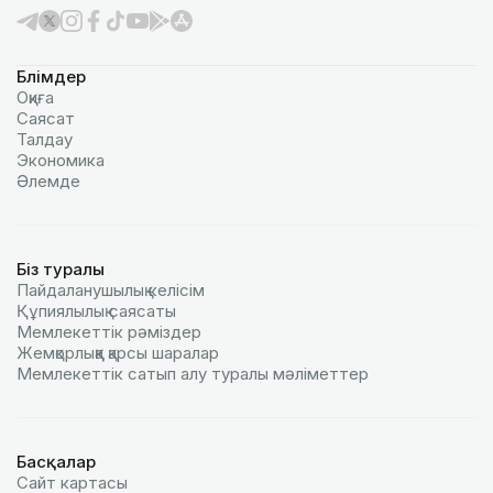
Бөлімдер
Оқиға
Саясат
Талдау
Экономика
Әлемде
Біз туралы
Пайдаланушылық келiciм
Құпиялылық саясаты
Мемлекеттік рәміздер
Жемқорлыққа қарсы шаралар
Мемлекеттік сатып алу туралы мәлiметтер
Басқалар
Сайт картасы