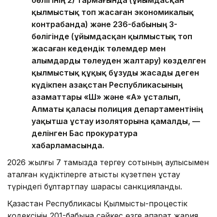
бөлігінің 2) тармағында (ұйымдасқан
қылмыстық топ жасаған экономикалық
контрабанда) және 236-бабының 3-
бөлігінде (ұйымдасқан қылмыстық топ
жасаған кедендік төлемдер мен
алымдарды төлеуден жалтару) көзделген
қылмыстық құқық бұзуды жасады деген
күдікпен Қазақстан Республикасының
азаматтары «Ш» және «А» ұсталып,
Алматы қаласы полиция департаментінің
уақытша ұстау изоляторына қамалды, —
делінген Бас прокуратура
хабарламасында.
2026 жылғы 7 тамызда тергеу сотының қаулысымен
аталған күдіктілерге қатысты күзетпен ұстау
түріндегі бұлтартпау шарасы санкцияланды.
Қазақстан Республикасы Қылмыстық-процестік
кодексінің 201-бабына сәйкес өзге ақпарат жария