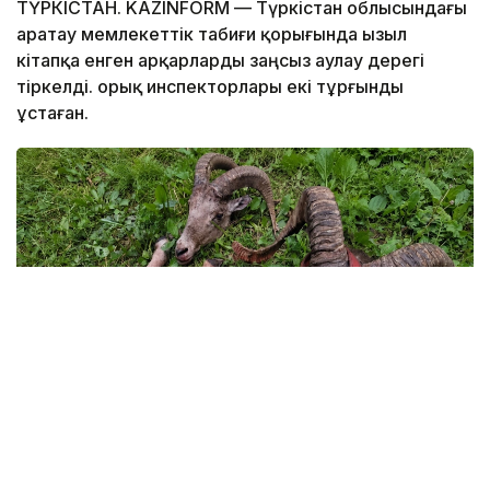
ТҮРКІСТАН. KAZINFORM — Түркістан облысындағы
Қаратау мемлекеттік табиғи қорығында Қызыл
кітапқа енген арқарларды заңсыз аулау дерегі
тіркелді. Қорық инспекторлары екі тұрғынды
ұстаған.
Фото: Қаратау мемлекеттік табиғи қорығы
Қаратау мемлекеттік табиғи қорығы —