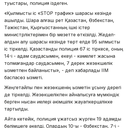
туыстары, полиция іздеген.
«Қылмыстық іс «SТOP трафик» шарасы кезінде
ашылды. Шара алғаш рет Қазақстан, Өзбекстан,
Тәжікстан, Қырғызстанның ішкі істер
министрліктерімен бір мезетте өткізілді. Жедел-
алдын алу шарасы кезінде төрт елде 95 қылмыстық
іс тіркелді. Қазақстандық полиция 67 іс тіркесе, оның
14-і - адам саудасымен, екеуі - кәмелет жасына
толмағандар саудасымен, 7 дерек жезөкшелік
қызметпен байланысты», - деп хабарлады ІІМ
баспасөз қызметі.
Жеңгетайлық пен жезөкшенің қызметін ұсыну дерегі
де тіркелді. Жезөкшелікпен айналысуға мүмкіндік
берген нысан иелері әкімшілік жауапкершілікке
тартылды.
Айта кетейік, полиция құжатсыз жүрген 19 адамды
бөлімшеге әкелді. Олардың 10-ы - Өзбекстан, 7-і -