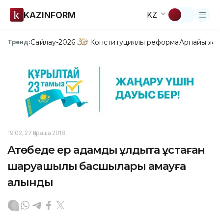
KAZINFORM
KZ
Сайлау-2026
Конституциялық реформа
Арнайы жо
Тренд:
19:02, 27 Қараша 2018
Ақтөбеде ер адамды құлдықта ұстаған
шаруашылық басшылары қамауға
алынды