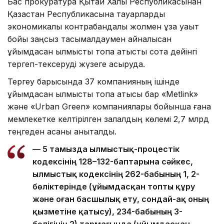
Бас прокуратура Қытай Халық Республикасынан
Қазақстан Республикасына тауарларды
экономикалық контрабандалық жолмен ұзақ уақыт
бойы заңсыз тасымалдаумен айналысқан
ұйымдасқан қылмыстық топқа қатысты сотқа дейінгі
тергеп-тексеруді жүзеге асыруда.
Тергеу барысында 37 компанияның ішінде
ұйымдасқан қылмыстық топқа қатысы бар «Metlink»
және «Urban Green» компаниялары бойынша ғана
мемлекетке келтірілген залалдың көлемі 2,7 млрд
теңгеден асқаны анықталды.
— 5 тамызда Қылмыстық-процестік
кодексінің 128–132-баптарына сәйкес,
Қылмыстық кодексінің 262-бабының 1, 2-
бөліктерінде (ұйымдасқан топты құру
және оған басшылық ету, сондай-ақ оның
қызметіне қатысу), 234-бабының 3-