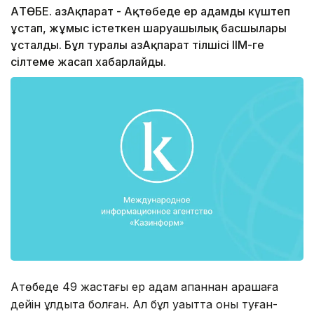
АҚТӨБЕ. ҚазАқпарат - Ақтөбеде ер адамды күштеп
ұстап, жұмыс істеткен шаруашылық басшылары
ұсталды. Бұл туралы ҚазАқпарат тілшісі ІІМ-ге
сілтеме жасап хабарлайды.
Ақтөбеде 49 жастағы ер адам ақпаннан қарашаға
дейін құлдықта болған. Ал бұл уақытта оны туған-