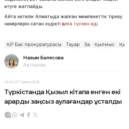
етуге жатпайды.
Айта кетелік Алматыда жалған мемлекеттік тіркеу
нөмірлерін сатқан күдікті
қолға түскен еді
.
ҚР Бас прокуратурасы
Тауар
Заң
Қылмыс
Қыт
Назым Бөлесова
Авторлар
14:40, 07 Тамыз 2026
Түркістанда Қызыл кітапқа енген екі
арқарды заңсыз аулағандар ұсталды