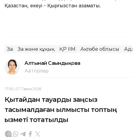
Қазақстан, екеуі - Қырғызстан азаматы.
Заң
Заң және құқық
ҚР ІІМ
Ақтөбе облысы
Адам
Алтынай Сағындықова
Авторлар
17:50, 07 Тамыз 2026
Қытайдан тауарды заңсыз
тасымалдаған қылмыстық топтың
қызметі тоқтатылды