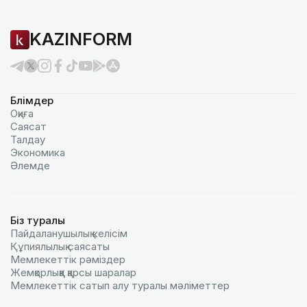
KAZINFORM
Бөлімдер
Оқиға
Саясат
Талдау
Экономика
Әлемде
Біз туралы
Пайдаланушылық келiciм
Құпиялылық саясаты
Мемлекеттік рәміздер
Жемқорлыққа қарсы шаралар
Мемлекеттік сатып алу туралы мәлiметтер