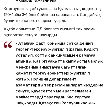
Ақмарал Әжғалиева.
Қорғаушының айтуынша, іс Қылмыстық кодекстің
120-бабы 3-1 бөлігі бойынша сараланған. Сондай-ақ
буллингке қатысты арыз түсірді.
Ақтөбе облыстық ПД баспасөз қызметі тек ресми
ақпаратқа сенуге шақырды.
- Аталған факті бойынша сотқа дейінгі
тергеп-тексеру жүргізіліп жатыр. Күдікті
ұсталып, соттың санкциясымен қамауға
алынды. Қазіргі уақытта қылмыстың барлық
мән-жайын анықтауға бағытталған
қажетті тергеу әрекеттері жүргізіліп
жатыр. Полиция департаменті
азаматтарды тек ресми ақпарат көздеріне
сенуге, қауесеттер мен расталмаған
мәліметтерді таратудан бас тартуға
шақырады. Қазақстан Республикасының