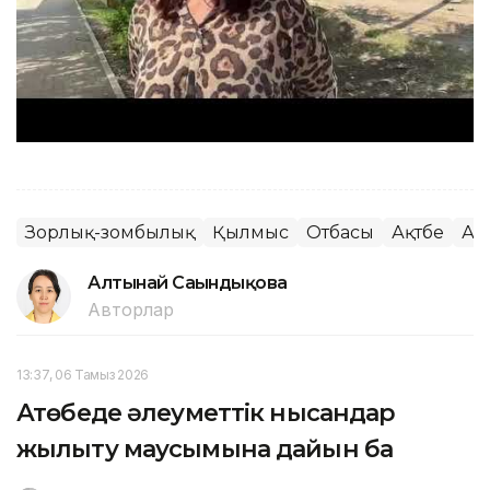
Зорлық-зомбылық
Қылмыс
Отбасы
Ақтөбе
Ақ
Алтынай Сағындықова
Авторлар
13:37, 06 Тамыз 2026
Ақтөбеде әлеуметтік нысандар
жылыту маусымына дайын ба