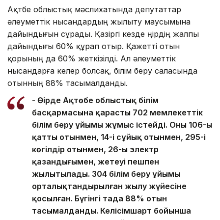
Ақтөбе облыстық мәслихатында депутаттар
әлеуметтік нысандардың жылыту маусымына
дайындығын сұрады. Қазіргі кезде өңірдің жалпы
дайындығы 60% құрап отыр. Қажетті отын
қорының да 60% жеткізілді. Ал әлеуметтік
нысандарға келер болсақ, білім беру саласында
отынның 88% тасымалданды.
- Өңірде Ақтөбе облыстық білім
басқармасына қарасты 702 мемлекеттік
білім беру ұйымы жұмыс істейді. Оның 106-ы
қатты отынмен, 14-і сұйық отынмен, 295-і
көгілдір отынмен, 26-ы электр
қазандығымен, жетеуі пешпен
жылытылады. 304 білім беру ұйымы
орталықтандырылған жылу жүйесіне
қосылған. Бүгінгі таңда 88% отын
тасымалданды. Келісімшарт бойынша