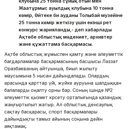
клубына 25 тонна сұйық отын мен
Жаңатұрмыс ауылдық клубына 10 тонна
көмір, Әйтеке би ауданы Толыбай музейіне
25 тонна көмір жеткізу үшін екінші рет
конкурс жарияланды,- деп хабарлады
Ақтөбе облыстық мәдениет, архивтер
және құжаттама басқармасы.
Ақтөбе облыстық жұмыспен қамту және әлеуметтік
бағдарламалар басқармасының басшысы Ләззат
Оразбаеваның айтуынша, биыл жылыту
маусымына 5 нысан дайындалады. Олардың
арасында қарттар үйі, жүйке ауруына шалдыққан
балаларды оңалту орны бар. Соның ішінде №2
әлеуметтік қызмет көрсету орталығында қазандық
жаңғыртылып жатыр. Ал облыстық денсаулық
сақтау басқарасы, спорт басқармалары
дайындықты тамыз айының соңына дейін
аяқтамақ.