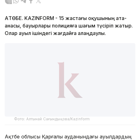
АҚТӨБЕ. KAZINFORM - 15 жастағы оқушының ата-
анасы, бауырлары полицияға шағым түсіріп жатыр.
Олар ауыл ішіндегі жағдайға алаңдаулы.
Фото: Алтынай Сағындықова/Kazinform
Ақтөбе облысы Қарғалы ауданындағы ауылдардың