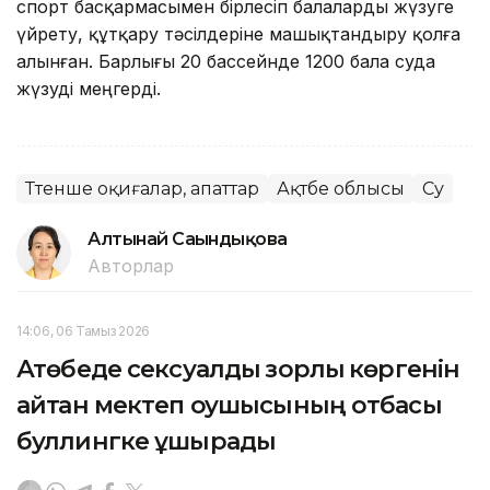
спорт басқармасымен бірлесіп балаларды жүзуге
үйрету, құтқару тәсілдеріне машықтандыру қолға
алынған. Барлығы 20 бассейнде 1200 бала суда
жүзуді меңгерді.
Төтенше оқиғалар, апаттар
Ақтөбе облысы
Су
Алтынай Сағындықова
Авторлар
14:06, 06 Тамыз 2026
Ақтөбеде сексуалдық зорлық көргенін
айтқан мектеп оқушысының отбасы
буллингке ұшырады