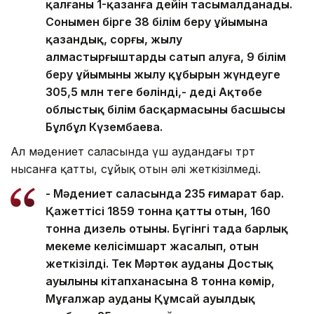
қалғаны 1-қазанға дейін тасымалданады.
Сонымен бірге 38 білім беру ұйымына
қазандық, сорғы, жылу
алмастырғыштарды сатып алуға, 9 білім
беру ұйымының жылу құбырын жүндеуге
305,5 млн теңге бөлінді,- деді Ақтөбе
облыстық білім басқармасының басшысы
Бұлбұл Күзембаева.
Ал мәдениет саласында үш аудандағы төрт
нысанға қатты, сұйық отын әлі жеткізілмеді.
- Мәдениет саласында 235 ғимарат бар.
Қажеттісі 1859 тонна қатты отын, 160
тонна дизель отыны. Бүгінгі таңда барлық
мекеме келісімшарт жасалып, отын
жеткізілді. Тек Мәртөк ауданы Достық
ауылының кітапханасына 8 тонна көмір,
Мұғалжар ауданы Құмсай ауылдық