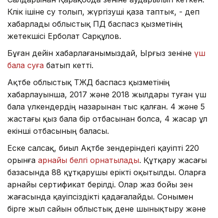
Көлік ішіне су толып, жүргізуші қаза тапты«, - деп
хабарлады облыстық ПД баспасөз қызметінің
жетекшісі Ерболат Сарқұлов.
Бұған дейін хабарлағанымыздай, Ырғыз өзеніне
үш
бала суға
батып кетті.
Ақтөбе облыстық ТЖД баспасөз қызметінің
хабарлауынша, 2017 және 2018 жылдары туған үш
бала үлкендердің назарынан тыс қалған. 4 және 5
жастағы қыз бала бір отбасынан болса, 4 жасар ұл
екінші отбасының баласы.
Еске салсақ, биыл Ақтөбе өзендеріндегі қауіпті 220
орынға
арнайы белгі орнатылады
. Құтқару жасағы
базасында 88 құтқарушы ерікті оқытылды. Оларға
арнайы сертификат берілді. Олар жаз бойы өзен
жағасында қауіпсіздікті қадағалайды. Сонымен
бірге жыл сайын облыстық дене шынықтыру және