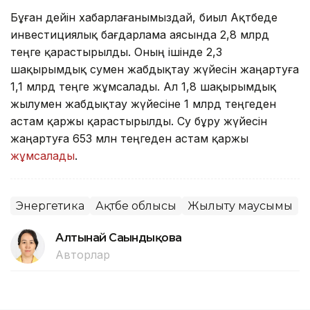
Бұған дейін хабарлағанымыздай, биыл Ақтөбеде
инвестициялық бағдарлама аясында 2,8 млрд
теңге қарастырылды. Оның ішінде 2,3
шақырымдық сумен жабдықтау жүйесін жаңартуға
1,1 млрд теңге жұмсалады. Ал 1,8 шақырымдық
жылумен жабдықтау жүйесіне 1 млрд теңгеден
астам қаржы қарастырылды. Су бұру жүйесін
жаңартуға 653 млн теңгеден астам қаржы
жұмсалады
.
Энергетика
Ақтөбе облысы
Жылыту маусымы
Алтынай Сағындықова
Авторлар