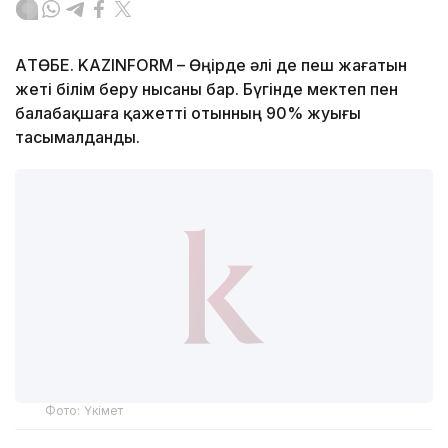
АҚТӨБЕ. KAZINFORM – Өңірде әлі де пеш жағатын
жеті білім беру нысаны бар. Бүгінде мектеп пен
балабақшаға қажетті отынның 90% жуығы
тасымалданды.
Фото: Үкімет