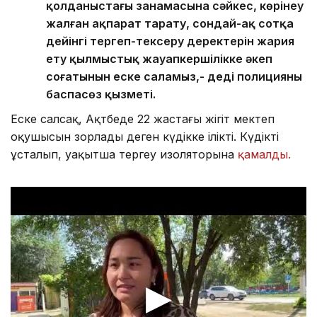
қолданыстағы заңнамасына сәйкес, көрінеу
жалған ақпарат тарату, сондай-ақ сотқа
дейінгі тергеп-тексеру деректерін жария
ету қылмыстық жауапкершілікке әкеп
соғатынын еске саламыз,- деді полицияның
баспасөз қызметі.
Еске салсақ, Ақтөбеде 22 жастағы жігіт мектеп
оқушысын зорлады деген күдікке ілікті. Күдікті
ұсталып, уақытша тергеу изоляторына
қамалды.