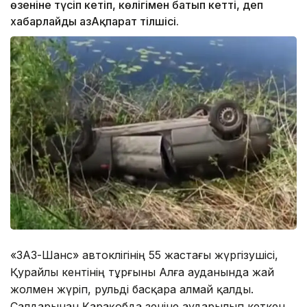
өзеніне түсіп кетіп, көлігімен батып кетті, деп
хабарлайды ҚазАқпарат тілшісі.
«ЗАЗ-Шанс» автокөлігінің 55 жастағы жүргізушісі,
Қурайлы кентінің тұрғыны Алға ауданында жай
жолмен жүріп, рульді басқара алмай қалды.
Салдарынан Қарақобда өзеніне аударылып кеткен.