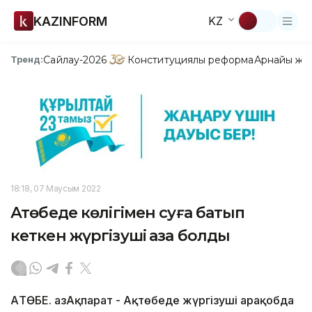
KAZINFORM
KZ
Сайлау-2026
Конституциялық реформа
Арнайы жо
Тренд:
18:18, 07 Маусым 2022
Ақтөбеде көлігімен суға батып
кеткен жүргізуші қаза болды
АҚТӨБЕ. ҚазАқпарат - Ақтөбеде жүргізуші Қарақобда