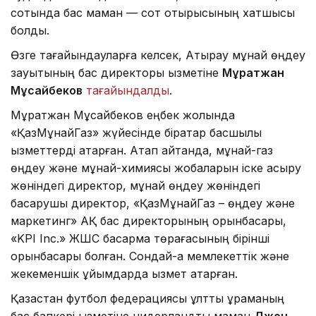
сотында бас маман — сот отырысының хатшысы
болды.
Өзге тағайындауларға келсек, Атырау мұнай өңдеу
зауытының бас директоры қызметіне
Мұратжан
Мұсайбеков
тағайындалды
.
Мұратжан Мұсайбеков еңбек жолында
«ҚазМұнайГаз» жүйесінде бірқатар басшылық
қызметтерді атқарған. Атап айтқанда, мұнай-газ
өңдеу және мұнай-химиясы жобаларын іске асыру
жөніндегі директор, мұнай өңдеу жөніндегі
басқарушы директор, «ҚазМұнайГаз – өңдеу және
маркетинг» АҚ бас директорының орынбасары,
«KPI Inc.» ЖШС басқарма төрағасының бірінші
орынбасары болған. Сондай-ақ мемлекеттік және
жекеменшік ұйымдарда қызмет атқарған.
Қазақстан футбол федерациясы ұлттық құраманың
бас бапкері қызметіне нидерландтық маман
Джон