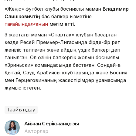
«Жеңіс» футбол клубы босниялық маман
Владимир
Слишковичтің
бас бапкер қызметіне
тағайындалғанын
мәлім етті.
3 жастағы маман «Спартак» клубын басқарған
кезде Ресей Премьер-Лигасында бірде-бір рет
жеңіліс таппаған және айдың үздік бапкері деп
танылған. Ол өзінің бапкерлік жолын босниялық
«Зриньски» командасында бастаған. Сондай-ақ
Қытай, Сауд Арабиясы клубтарында және Босния
мен Герцеговинаның жасөспірімдер құрамасында
жұмыс істеген.
Тағайындау
Айжан Серікжанқызы
Авторлар