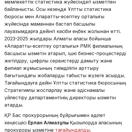
мемлекеттік статистика жүйесіндегі қызметпен
байланысты. Осы кезеңде Ұлттық статистика
бюросы мен Ақпараттық-есептеу орталығы
жүйесінде маманнан бастап басшылық
лауазымдарға дейінгі кәсіби еңбек жолынан өтті.
2023-2025 жылдары Алматы қаласы бойынша
«Ақпараттық-есептеу орталығы» РМК филиалының
басшысы қызметін атқарып, ішкі бизнес-процестерді
жетілдіру, цифрлық сервистерді дамыту және
филиал жұмысының тиімділігін арттыру
бағытындағы жобаларды табысты жүзеге асырды.
Тағайындауға дейін Ұлттық статистика бюросының
Стратегиялық жоспарлау және әдіснамалық
үйлестіру департаментінің директоры қызметін
атқарды.
ҚР Бас прокурорының бұйрығымен әділет
кеңесшісі
Ерлан Алмазұлы
Қызылорда қаласының
прокуроры қызметіне
тағайындалды
.