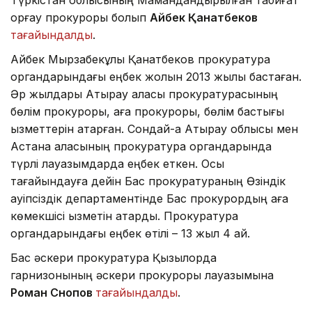
қорғау прокуроры болып
Айбек Қанатбеков
тағайындалды
.
Айбек Мырзабекұлы Қанатбеков прокуратура
органдарындағы еңбек жолын 2013 жылы бастаған.
Әр жылдары Атырау қаласы прокуратурасының
бөлім прокуроры, аға прокуроры, бөлім бастығы
қызметтерін атқарған. Сондай-ақ Атырау облысы мен
Астана қаласының прокуратура органдарында
түрлі лауазымдарда еңбек еткен. Осы
тағайындауға дейін Бас прокуратураның Өзіндік
қауіпсіздік департаментінде Бас прокурордың аға
көмекшісі қызметін атқарды. Прокуратура
органдарындағы еңбек өтілі – 13 жыл 4 ай.
Бас әскери прокуратура Қызылорда
гарнизонының әскери прокуроры лауазымына
Роман Снопов
тағайындалды
.