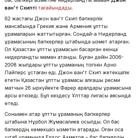
ван'т Схипті
тағайындады
.
62 жастағы Джон ван'т Схип бапкерлік
мансабында Грекия және Армения ұлттық
құрамаларын жаттықтырған. Сондай-ақ Нидерланд
құрамасының бапкерлер штабында қызмет атқарған.
Ол Қазақстан ұлттық құрамасын басқарған екінші
нидерландтық маман атанды. Бұған дейін 2006-
2008 жылдары ұлттық құраманың тізгінін Арно
Пайперс ұстаған еді. Джон ван'т Схип жетекшілік
ететін Қазақстан ұлттық құрамасы алғашқы ресми
матчын 26 қыркүйекте Фарер аралдары құрамасына
қарсы өткізеді. Бұл кездесу Ұлттар лигасы аясында
өтеді.
Сонымен қатар ұлттық құраманың бапкерлер
штабына Нұрбол Жұмасқалиев қосылды. Ол бас
бапкердің көмекшісі қызметін атқарады. Оған қоса
штаб құрамында Елдос Ахметов – бас бапкердің