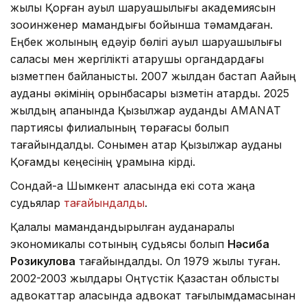
жылы Қорған ауыл шаруашылығы академиясын
зооинженер мамандығы бойынша тәмамдаған.
Еңбек жолының едәуір бөлігі ауыл шаруашылығы
саласы мен жергілікті атқарушы органдардағы
қызметпен байланысты. 2007 жылдан бастап Аққайың
ауданы әкімінің орынбасары қызметін атқарды. 2025
жылдың ақпанында Қызылжар аудандық AMANAT
партиясы филиалының төрағасы болып
тағайындалды. Сонымен қатар Қызылжар ауданы
Қоғамдық кеңесінің құрамына кірді.
Сондай-ақ Шымкент қаласында екі сотқа жаңа
судьялар
тағайындалды
.
Қалалық мамандандырылған ауданаралық
экономикалық сотының судьясы болып
Нәсиба
Розикулова
тағайындалды. Ол 1979 жылы туған.
2002-2003 жылдары Оңтүстік Қазақстан облыстық
адвокаттар алқасында адвокат тағылымдамасынан