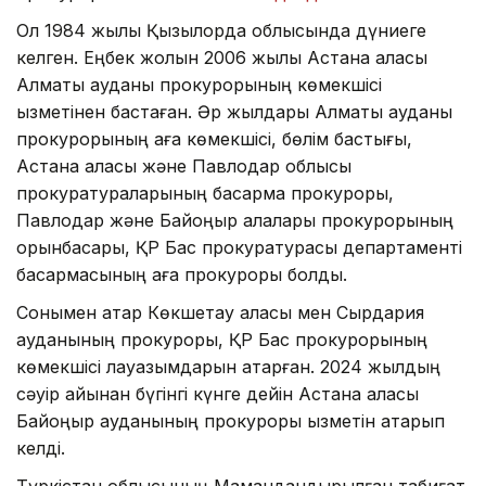
Ол 1984 жылы Қызылорда облысында дүниеге
келген. Еңбек жолын 2006 жылы Астана қаласы
Алматы ауданы прокурорының көмекшісі
қызметінен бастаған. Әр жылдары Алматы ауданы
прокурорының аға көмекшісі, бөлім бастығы,
Астана қаласы және Павлодар облысы
прокуратураларының басқарма прокуроры,
Павлодар және Байқоңыр қалалары прокурорының
орынбасары, ҚР Бас прокуратурасы департаменті
басқармасының аға прокуроры болды.
Сонымен қатар Көкшетау қаласы мен Сырдария
ауданының прокуроры, ҚР Бас прокурорының
көмекшісі лауазымдарын атқарған. 2024 жылдың
сәуір айынан бүгінгі күнге дейін Астана қаласы
Байқоңыр ауданының прокуроры қызметін атқарып
келді.
Түркістан облысының Мамандандырылған табиғат