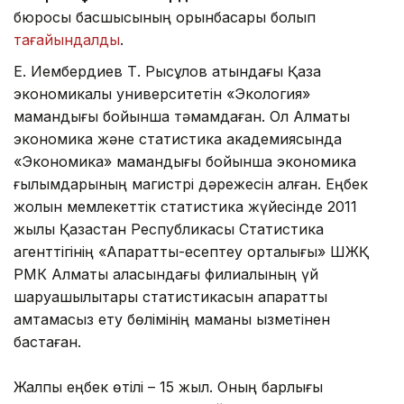
бюросы басшысының орынбасары болып
тағайындалды
.
Е. Иембердиев Т. Рысқұлов атындағы Қазақ
экономикалық университетін «Экология»
мамандығы бойынша тәмамдаған. Ол Алматы
экономика және статистика академиясында
«Экономика» мамандығы бойынша экономика
ғылымдарының магистрі дәрежесін алған. Еңбек
жолын мемлекеттік статистика жүйесінде 2011
жылы Қазақстан Республикасы Статистика
агенттігінің «Ақпараттық-есептеу орталығы» ШЖҚ
РМК Алматы қаласындағы филиалының үй
шаруашылықтары статистикасын ақпараттық
қамтамасыз ету бөлімінің маманы қызметінен
бастаған.
Жалпы еңбек өтілі – 15 жыл. Оның барлығы