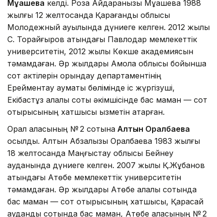
Мұқашева
келді. Роза Айдарқанқызы Мұқашева 1988
жылғы 12 желтоқсанда Қарағанды облысы
Молодежный ауылында дүниеге келген. 2012 жылы
С. Торайғыров атындағы Павлодар мемлекеттік
университетін, 2012 жылы Көкше академиясын
тәмамдаған. Әр жылдары Ақмола облысы бойынша
сот актілерін орындау департаментінің
Ерейментау аумақтық бөлімінде іс жүргізуші,
Екібастұз қалалық соты әкімшісінде бас маман — сот
отырысының хатшысы қызметін атқарған.
Орал қаласының № 2 сотына
Алтын Оралбаева
қосылды. Алтын Абзалқызы Оралбаева 1983 жылғы
18 желтоқсанда Маңғыстау облысы Бейнеу
ауданында дүниеге келген. 2007 жылы Қ.Жұбанов
атындағы Ақтөбе мемлекеттік университетін
тәмамдаған. Әр жылдары Ақтөбе қалалық сотында
бас маман — сот отырысының хатшысы, Қарасай
аудандық сотында бас маман, Ақтөбе қаласының № 2