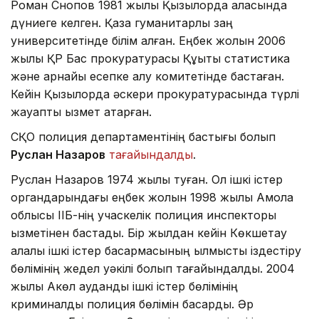
Роман Снопов 1981 жылы Қызылорда қаласында
дүниеге келген. Қазақ гуманитарлық заң
университетінде білім алған. Еңбек жолын 2006
жылы ҚР Бас прокуратурасы Құқықтық статистика
және арнайы есепке алу комитетінде бастаған.
Кейін Қызылорда әскери прокуратурасында түрлі
жауапты қызмет атқарған.
СҚО полиция департаментінің бастығы болып
Руслан Назаров
тағайындалды
.
Руслан Назаров 1974 жылы туған. Ол ішкі істер
органдарындағы еңбек жолын 1998 жылы Ақмола
облысы ІІБ-нің учаскелік полиция инспекторы
қызметінен бастады. Бір жылдан кейін Көкшетау
қалалық ішкі істер басқармасының қылмыстық іздестіру
бөлімінің жедел уәкілі болып тағайындалды. 2004
жылы Ақкөл аудандық ішкі істер бөлімінің
криминалдық полиция бөлімін басқарды. Әр