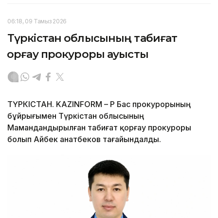
06:18, 09 Тамыз 2026
Түркістан облысының табиғат
қорғау прокуроры ауысты
ТҮРКІСТАН. KAZINFORM – ҚР Бас прокурорының
бұйрығымен Түркістан облысының
Мамандандырылған табиғат қорғау прокуроры
болып Айбек Қанатбеков тағайындалды.