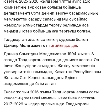
істеген. 2025-2026 жылдары Ұлттық қауіпсіздік
комитетінің Түркістан облысы бойынша
департаменті Сотқа дейінгі тергеу басқармасының
мемлекеттік басқару саласындағы сыбайлас
жемқорлық қылмыстарды тергеу бөлімінде аса
маңызды істер бойынша аға тергеуші болған.
Талдықорған қалалық сотының судьясы болып
Данияр Молдахметов
тағайындалды
.
Данияр Саматұлы Молдахметов 1994 жылғы 8
қазанда Талдықорған қаласында дүниеге келген. Ол
Ілияс Жансүгіров атындағы Жетісу мемлекеттік
университетін тәмамдап, Қазақстан Республикасы
Жоғары Сот Кеңесі жанындағы Әділет
академиясында білім алған.
Еңбек жолын 2016 жылы Талдықорған қалалық соты
кеңсесінің жетекші маманы қызметінен бастаған.
2017–2026 жылдар аралығында Талдықорған