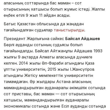
қаласының соттарында бас маман – сот
отырысының хатшысы болып жұмыс істеді. Жалпы
еңбек өтілі 9 жыл 11 айдан асады.
Батыс Қазақстан облысында да жаңадан
тағайындалған судьялар
таныстырылды
.
Президент Жарлығына сәйкес
Байсал Айдашев
Бөрлі аудандық сотының судьясы болып
тағайындалды. Байсал Айтжанұлы Айдашев 1993
жылғы 9 қаңтарда Алматы қаласында дүниеге
келген. 2014 жылы Әл-Фараби атындағы Қазақ
ұлттық университетін, 2015 жылы І.Жансүгіров
атындағы Жетісу мемлекеттік университетін
тәмамдаған. Әр жылдары Астана қаласының
мамандандырылған ауданаралық әкімшілік сотында
сот приставы, бас маман — сот отырысының
хатшысы, мамандандырылған ауданаралық
экономикалық сотында және Есіл аудандық сотында