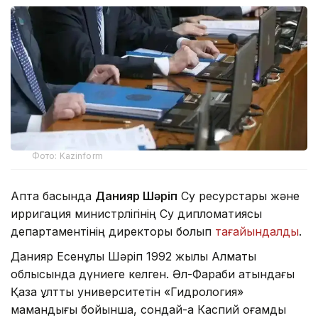
Фото: Kazinform
Апта басында
Данияр Шәріп
Су ресурстары және
ирригация министрлігінің Су дипломатиясы
департаментінің директоры болып
тағайындалды
.
Данияр Есенұлы Шәріп 1992 жылы Алматы
облысында дүниеге келген. Әл-Фараби атындағы
Қазақ ұлттық университетін «Гидрология»
мамандығы бойынша, сондай-ақ Каспий қоғамдық