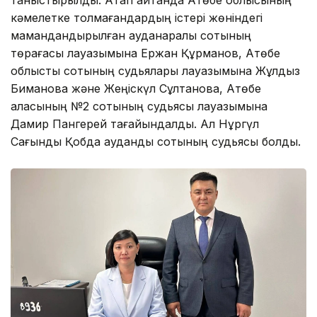
кәмелетке толмағандардың істері жөніндегі
мамандандырылған ауданаралық сотының
төрағасы лауазымына Ержан Құрманов, Ақтөбе
облыстық сотының судьялары лауазымына Жұлдыз
Биманова және Жеңіскүл Сұлтанова, Ақтөбе
қаласының №2 сотының судьясы лауазымына
Дамир Пангерей тағайындалды. Ал Нұргүл
Сағындық Қобда аудандық сотының судьясы болды.