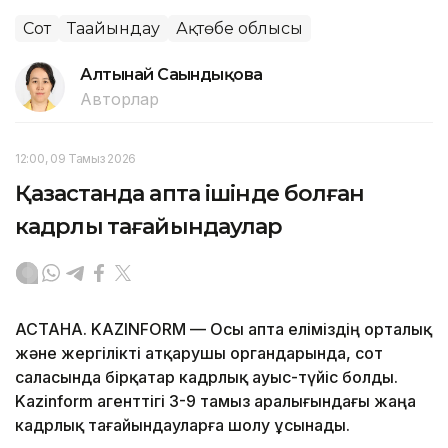
Сот
Тағайындау
Ақтөбе облысы
Алтынай Сағындықова
Авторлар
12:00, 09 Тамыз 2026
Қазақстанда апта ішінде болған
кадрлық тағайындаулар
АСТАНА. KAZINFORM — Осы апта еліміздің орталық
және жергілікті атқарушы органдарында, сот
саласында бірқатар кадрлық ауыс-түйіс болды.
Kazinform агенттігі 3-9 тамыз аралығындағы жаңа
кадрлық тағайындауларға шолу ұсынады.