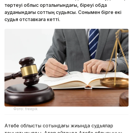
төртеуі облыс орталығындағы, біреуі Қобда
ауданындағы соттың судьясы. Сонымен бірге екі
судья отставкаға кетті.
Фото: freepik
Ақтөбе облыстық сотындағы жиында судьялар
таныстырылды. Атап айтқанда Ақтөбе облысының