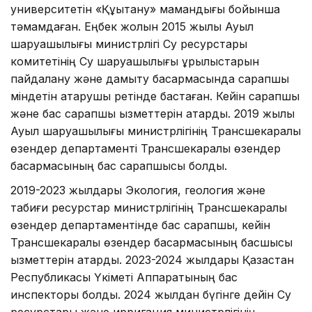
университетін «Құқықтану» мамандығы бойынша
тәмамдаған. Еңбек жолын 2015 жылы Ауыл
шаруашылығы министрлігі Су ресурстары
комитетінің Су шаруашылығы құрылыстарын
пайдалану және дамыту басқармасында сарапшы
міндетін атқарушы ретінде бастаған. Кейін сарапшы
және бас сарапшы қызметтерін атқарды. 2019 жылы
Ауыл шаруашылығы министрлігінің Трансшекаралық
өзендер департаменті Трансшекаралық өзендер
басқармасының бас сарапшысы болды.
2019-2023 жылдары Экология, геология және
табиғи ресурстар министрлігінің Трансшекаралық
өзендер департаментінде бас сарапшы, кейін
Трансшекаралық өзендер басқармасының басшысы
қызметтерін атқарды. 2023-2024 жылдары Қазақстан
Республикасы Үкіметі Аппаратының бас
инспекторы болды. 2024 жылдан бүгінге дейін Су
ресурстары және ирригация министрлігінің