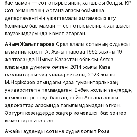
бас маман — сот отырысының хатшысы болды. ҚР
Сот әкімшілігінің Астана қаласы бойынша
департаментінің құжаттамалық қамтамасыз ету
бөлімінде бас маман — сот отырысының хатшысы
лауазымдарында қызмет атқарған.
Айым Жағыппарова
Орал қалалық сотының судьясы
қызметіне кірісті. А. Жағыппарова 1992 жылғы 19
желтоқсанда Шығыс Қазақстан облысы Аягөз
қаласында дүниеге келген. 2014 жылы Қазақ
гуманитарлық-заң университетін, 2023 жылы
М.Нәрікбаев атындағы Қазақ гуманитарлық-заң
университетін тәмамдаған. Еңбек жолын заңгердің
көмекшісі ретінде бастап, кейін Астана қаласы
адвокаттар алқасында тағылымдамадан өткен.
Әртүрлі кезеңдерде заңгер көмекшісі, бас заңгер,
қызметтерін атқарған.
Ақжайық аудандық сотына судья болып
Роза