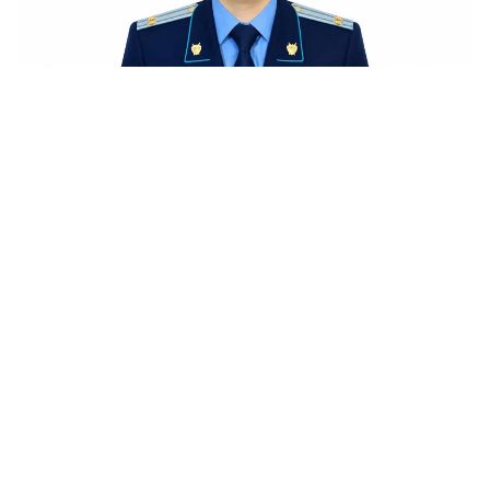
Фото: Түркістан облысының прокуратурасы
Айбек Мырзабекұлы прокуратура органдарындағы
еңбек жолын 2013 жылы бастаған.
Әр жылдары Атырау қаласы прокуратурасының
бөлім прокуроры, аға прокуроры, бөлім бастығы
қызметтерін атқарған. Сондай-ақ Атырау облысы мен
Астана қаласының прокуратура органдарында
түрлі лауазымдарда еңбек еткен.
Осы тағайындауға дейін Бас прокуратураның
Өзіндік қауіпсіздік департаментінде Бас
прокурордың аға көмекшісі қызметін атқарды.