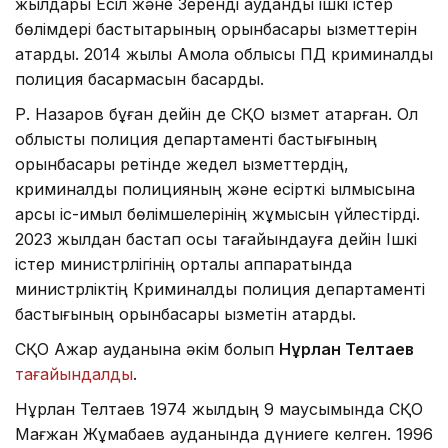
жылдары Есіл және Зеренді аудандық ішкі істер
бөлімдері бастықтарының орынбасары қызметтерін
атқарды. 2014 жылы Ақмола облысы ПД криминалды
полиция басқармасын басқарды.
Р. Назаров бұған дейін де СҚО қызмет атқарған. Ол
облыстық полиция департаменті бастығының
орынбасары ретінде жедел қызметтердің,
криминалдық полицияның және есірткі қылмысына
қарсы іс-қимыл бөлімшелерінің жұмысын үйлестірді.
2023 жылдан бастап осы тағайындауға дейін Ішкі
істер министрлігінің орталық аппаратында
министрліктің Криминалдық полиция департаменті
бастығының орынбасары қызметін атқарды.
СҚО Ақжар ауданына әкім болып
Нұрлан Телтаев
тағайындалды
.
Нұрлан Телтаев 1974 жылдың 9 маусымында СҚО
Мағжан Жұмабаев ауданында дүниеге келген. 1996