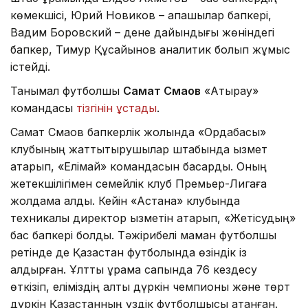
көмекшісі, Юрий Новиков – қақпашылар бапкері,
Вадим Боровский – дене дайындығы жөніндегі
бапкер, Тимур Құсайынов аналитик болып жұмыс
істейді.
Танымал футболшы
Самат Смақов
«Атырау»
командасы
тізгінін ұстады
.
Самат Смақов бапкерлік жолында «Ордабасы»
клубының жаттықтырушылар штабында қызмет
атқарып, «Елімай» командасын басқарды. Оның
жетекшілігімен семейлік клуб Премьер-Лигаға
жолдама алды. Кейін «Астана» клубында
техникалық директор қызметін атқарып, «Жетісудың»
бас бапкері болды. Тәжірибелі маман футболшы
ретінде де Қазақстан футболында өзіндік із
қалдырған. Ұлттық құрама сапында 76 кездесу
өткізіп, еліміздің алты дүркін чемпионы және төрт
дүркін Қазақстанның үздік футболшысы атанған.