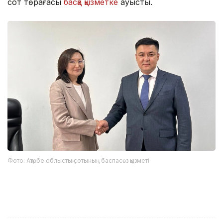
сот төрағасы
басқа қызметке
ауысты.
Фото: Ақтөбе облыстық сотының баспасөз қызметі