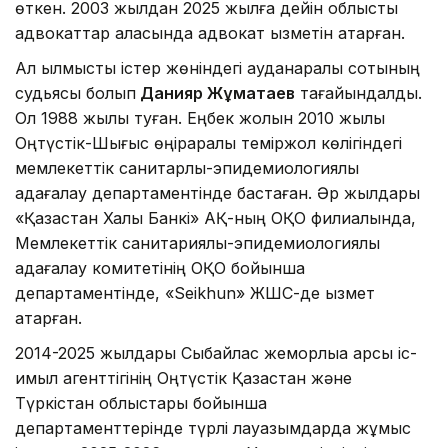
өткен. 2003 жылдан 2025 жылға дейін облыстық
адвокаттар алқасында адвокат қызметін атқарған.
Ал қылмыстық істер жөніндегі ауданаралық сотының
судьясы болып
Данияр Жұматаев
тағайындалды.
Ол 1988 жылы туған. Еңбек жолын 2010 жылы
Оңтүстік-Шығыс өңіраралық теміржол көлігіндегі
мемлекеттік санитарлық-эпидемиологиялық
қадағалау департаментінде бастаған. Әр жылдары
«Қазақстан Халық Банкі» АҚ-ның ОҚО филиалында,
Мемлекеттік санитариялық-эпидемиологиялық
қадағалау комитетінің ОҚО бойынша
департаментінде, «Seikhun» ЖШС-де қызмет
атқарған.
2014-2025 жылдары Сыбайлас жемқорлыққа қарсы іс-
қимыл агенттігінің Оңтүстік Қазақстан және
Түркістан облыстары бойынша
департаменттерінде түрлі лауазымдарда жұмыс