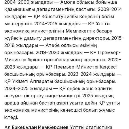
2004–2009 жылдары — Ақмола облысы бойынша
Қазынашылық департаментінің бастығы. 2009–2014
жылдары — ҚР Конституциялық Кеңесінің бөлім
меңгерушісі. 2014–2015 жылдары — ҚР Ұлттық
экономика министрлігінің Мемлекеттік басқару
жүйесін дамыту департаментінің директоры. 2015–
2018 жылдары — Ақтөбе облысы әкімінің
орынбасары. 2019–2020 жылдары — ҚР Премьер-
Министрі бірінші орынбасарының кеңесшісі. 2020–
2023 жылдары — ҚР Премьер-Министрі Кеңсесі
басшысының орынбасары. 2023–2024 жылдары —
ҚР Үкіметі Аппараты басшысының орынбасары.
2024–2025 жылдары — ҚР еңбек және халықты
әлеуметтік қорғау вице-министрі. 2025 жылдың
қараша айынан бастап қазіргі уақытқа дейін ҚР ұлттық
экономика министрінің кеңесшісі болып жұмыс
істеді.
Ал
Еркебұлан Иембердиев
Ұлттық статистика