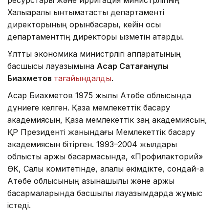
Халықаралық ынтымақтастық департаменті
директорының орынбасары, кейін осы
департаменттің директоры қызметін атқарды.
Ұлттық экономика министрлігі аппаратының
басшысы лауазымына
Асқар Сақтағанұлы
Биахметов
тағайындалды
.
Асқар Биахметов 1975 жылы Ақтөбе облысында
дүниеге келген. Қазақ мемлекеттік басқару
академиясын, Қазақ мемлекеттік заң академиясын,
ҚР Президенті жанындағы Мемлекеттік басқару
академиясын бітірген. 1993–2004 жылдары
облыстық қаржы басқармасында, «Профилакторий»
ӨК, Салық комитетінде, қалалық әкімдікте, сондай-ақ
Ақтөбе облысының қазынашылық және қаржы
басқармаларында басшылық лауазымдарда жұмыс
істеді.