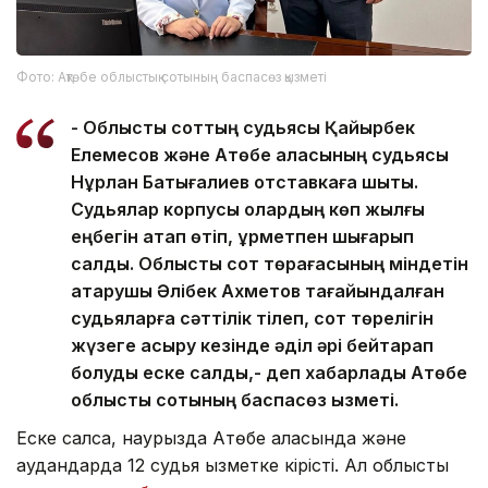
Фото: Ақтөбе облыстық сотының баспасөз қызметі
- Облыстық соттың судьясы Қайырбек
Елемесов және Ақтөбе қаласының судьясы
Нұрлан Бақтығалиев отставкаға шықты.
Судьялар корпусы олардың көп жылғы
еңбегін атап өтіп, құрметпен шығарып
салды. Облыстық сот төрағасының міндетін
атқарушы Әлібек Ахметов тағайындалған
судьяларға сәттілік тілеп, сот төрелігін
жүзеге асыру кезінде әділ әрі бейтарап
болуды еске салды,- деп хабарлады Ақтөбе
облыстық сотының баспасөз қызметі.
Еске салсақ, наурызда Ақтөбе қаласында және
аудандарда 12 судья қызметке кірісті. Ал облыстық