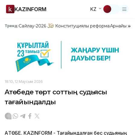
KAZINFORM
KZ
Сайлау-2026
Конституциялық реформа
Арнайы жо
Тренд:
18:10, 12 Маусым 2026
Ақтөбеде төрт соттың судьясы
тағайындалды
АҚТӨБЕ. KAZINFORM - Тағайындалған бес судьяның