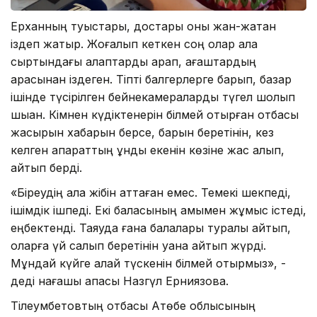
Ерханның туыстары, достары оны жан-жақтан
іздеп жатыр. Жоғалып кеткен соң олар қала
сыртындағы алқаптарды қарап, ағаштардың
арасынан іздеген. Тіпті балгерлерге барып, базар
ішінде түсірілген бейнекамераларды түгел шолып
шыққан. Кімнен күдіктенерін білмей отырған отбасы
жасырын хабарын берсе, барын беретінін, кез
келген ақпараттың құнды екенін көзіне жас алып,
айтып берді.
«Біреудің ала жібін аттаған емес. Темекі шекпеді,
ішімдік ішпеді. Екі баласының қамымен жұмыс істеді,
еңбектенді. Таяуда ғана балалары туралы айтып,
оларға үй салып беретінін қуана айтып жүрді.
Мұндай күйге қалай түскенін білмей отырмыз», -
деді нағашы апасы Назгүл Ерниязова.
Тілеумбетовтың отбасы Ақтөбе облысының