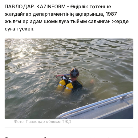
ПАВЛОДАР. KAZINFORM - Өңірлік төтенше
жағдайлар департаментінің ақпарынша, 1987
жылғы ер адам шомылуға тыйым салынған жерде
суға түскен.
Фото: Павлодар облысы ТЖД