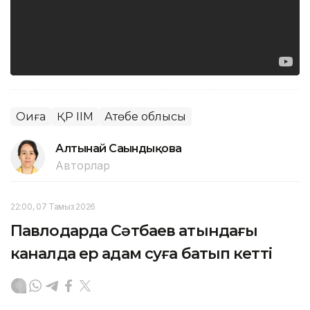
Оқиға
ҚР ІІМ
Ақтөбе облысы
Алтынай Сағындықова
Авторлар
22:00, 07 Тамыз 2026
Павлодарда Сәтбаев атындағы
каналда ер адам суға батып кетті