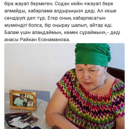
бірақ жауап бермеген. Содан кейін «жауап бере
алмайды, хабарлама қалдырыңыз» деді. Ал кеше
сөндірулі деп тұр. Егер оның хабарласатын
мүмкіндігі болса, бір қоңырау шалып, айтар еді.
Балам үшін алаңдаймын, көмек сұраймын»,- деді
анасы Райхан Есенаманова.