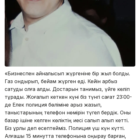
«Бизнеспен айналысып жүргеніне бір жыл болды.
Газ қондырып, бейқам жүрген еді. Кейін қарбыз
сатуды қолға алды. Достарын танимыз, үйге келіп
тұрады. Жоғалып кеткен күні біз түнгі сағат 23:00-
де Елек полиция бөліміне арыз жазып,
таныстарының телефон нөмірін түгел бердік. Оны
базар ішіне келген көліктің иесі салып алып кетті.
Біз ұрлық деп есептейміз. Полиция үш күн күтті.
Алғашқы 15 минутта телефонына қоңырау барған,