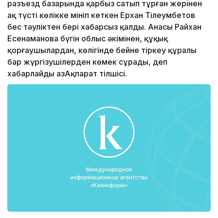
разъезд базарында қарбыз сатып тұрған жерінен
ақ түсті көлікке мініп кеткен Ерхан Тілеумбетов
бес тәуліктен бері хабарсыз қалды. Анасы Райхан
Есенаманова бүгін облыс әкімінен, құқық
қорғаушылардан, көлігінде бейне тіркеу құралы
бар жүргізушілерден көмек сұрады, деп
хабарлайды ҚазАқпарат тілшісі.