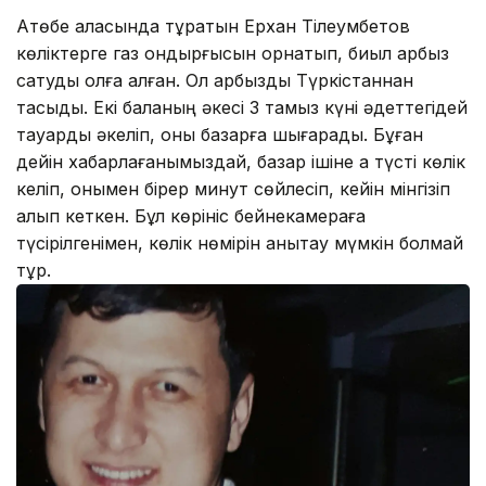
Ақтөбе қаласында тұратын Ерхан Тілеумбетов
көліктерге газ қондырғысын орнатып, биыл қарбыз
сатуды қолға алған. Ол қарбызды Түркістаннан
тасыды. Екі баланың әкесі 3 тамыз күні әдеттегідей
тауарды әкеліп, оны базарға шығарады. Бұған
дейін хабарлағанымыздай, базар ішіне ақ түсті көлік
келіп, онымен бірер минут сөйлесіп, кейін мінгізіп
алып кеткен. Бұл көрініс бейнекамераға
түсірілгенімен, көлік нөмірін анықтау мүмкін болмай
тұр.