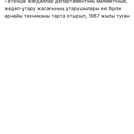
Төтенше жағдайлар департаментінің мәліметінше,
жедел-құтқару жасағының құтқарушылары екі бірлік
арнайы техниканы тарта отырып, 1987 жылы туған
ер адамның денесін судан алып шыққан.
Фото: Павлодар облысы ТЖД
– Алдын ала мәлімет бойынша, қайғылы