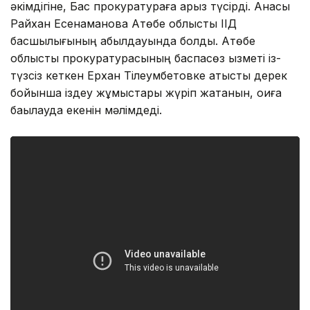
әкімдігіне, Бас прокуратураға арыз түсірді. Анасы
Райхан Есенаманова Ақтөбе облыстық ІІД
басшылығының қабылдауында болды. Ақтөбе
облыстық прокуратурасының баспасөз қызметі із-
түзсіз кеткен Ерхан Тілеумбетовке қатысты дерек
бойынша іздеу жұмыстары жүріп жатқанын, оқиға
бақылауда екенін мәлімдеді.