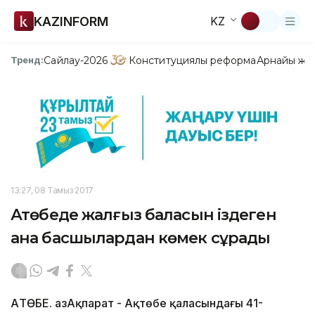
KAZINFORM
KZ
Сайлау-2026
Конституциялық реформа
Арнайы жо
Тренд:
13:27, 08 Тамыз 2017
Ақтөбеде жалғыз баласын іздеген
ана басшылардан көмек сұрады
АҚТӨБЕ. ҚазАқпарат - Ақтөбе қаласындағы 41-