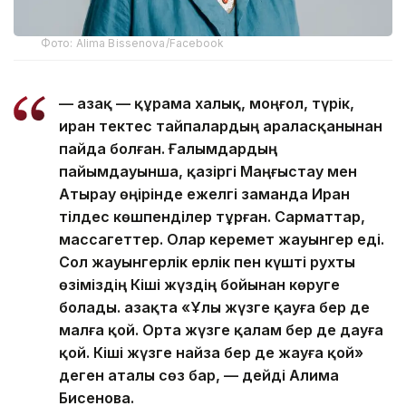
Фото: Alima Bissenova/Facebook
— Қазақ — құрама халық, моңғол, түрік,
иран тектес тайпалардың араласқанынан
пайда болған. Ғалымдардың
пайымдауынша, қазіргі Маңғыстау мен
Атырау өңірінде ежелгі заманда Иран
тілдес көшпенділер тұрған. Сарматтар,
массагеттер. Олар керемет жауынгер еді.
Сол жауынгерлік ерлік пен күшті рухты
өзіміздің Кіші жүздің бойынан көруге
болады. Қазақта «Ұлы жүзге қауға бер де
малға қой. Орта жүзге қалам бер де дауға
қой. Кіші жүзге найза бер де жауға қой»
деген аталы сөз бар, — дейді Алима
Бисенова.