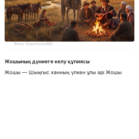
Фото: Kazinform/ЖИ
Жошының дүниеге келу құпиясы
Жошы — Шыңғыс ханның үлкен ұлы әрі Жошы
ұлысының негізін қалаушы. Тарихшының айтуынша,
Жошы ортағасырлық тарихтағы ең жұмбақ
тұлғалардың бірі болып қала береді. Оның
төңірегіндегі ғылыми пікірталас ғасырлар бойы
жалғасып келеді. Ал тарихи дереккөздердегі
қайшылықтар Шыңғыс хан ұрпақтарының билікке
таласы салдарынан одан сайын өрши түскен.
— Бұл бағытта басы ашылмаған сұрақ өте