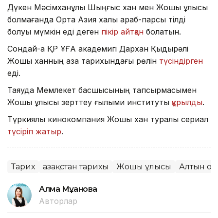
Дүкен Мәсімханұлы Шыңғыс хан мен Жошы ұлысы
болмағанда Орта Азия халқы араб-парсы тілді
болуы мүмкін еді деген
пікір айтқан
болатын.
Сондай-ақ ҚР ҰҒА академигі Дархан Қыдырәлі
Жошы ханның қазақ тарихындағы рөлін
түсіндірген
еді.
Таяуда Мемлекет басшысының тапсырмасымен
Жошы ұлысы зерттеу ғылыми институты
құрылды
.
Түркиялық кинокомпания Жошы хан туралы сериал
түсіріп жатыр
.
Тарих
Қазақстан тарихы
Жошы ұлысы
Алтын ор
Алма Мұқанова
Авторлар