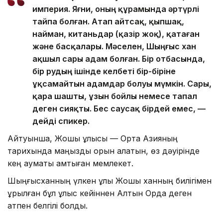
империя. Яғни, оның құрамында әртүрлі
тайпа болған. Атап айтсақ, қыпшақ,
найман, китаньдар (қазір жоқ), қатаған
және басқалары. Мәселен, Шыңғыс хан
ақшыл сары адам болған. Бір отбасында,
бір рудың ішінде келбеті бір-біріне
ұқсамайтын адамдар болуы мүмкін. Сары,
қара шашты, ұзын бойлы немесе тапал
деген сияқты. Бес саусақ бірдей емес, —
дейді спикер.
Айтуынша, Жошы ұлысы — Орта Азияның
тарихында маңызды орын алатын, өз дәуірінде
кең аумақты қамтыған мемлекет.
Шыңғысханның үлкен ұлы Жошы ханның билігімен
құрылған бұл ұлыс кейіннен Алтын Орда деген
атпен белгілі болды.