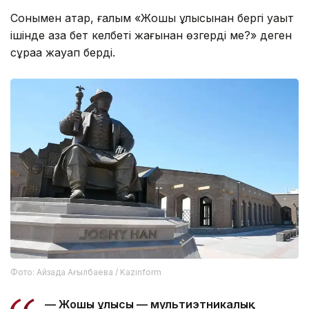
Сонымен қатар, ғалым «Жошы ұлысынан бергі уақыт
ішінде қазақ бет келбеті жағынан өзгерді ме?» деген
сұраққа жауап берді.
Фото: Айзада Ағылбаева / Kazinform
— Жошы ұлысы — мультиэтникалық