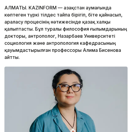
АЛМАТЫ. KAZINFORM — Қазақстан аумағында
көптеген түркі тілдес тайпа бірігіп, біте қайнасып,
араласу процесінің нәтижесінде қазақ халқы
қалыптасты. Бұл туралы философия ғылымдарының
докторы, антрополог, Назарбаев Университеті
социология және антропология кафедрасының
қауымдастырылған профессоры Алима Бисенова
айтты.