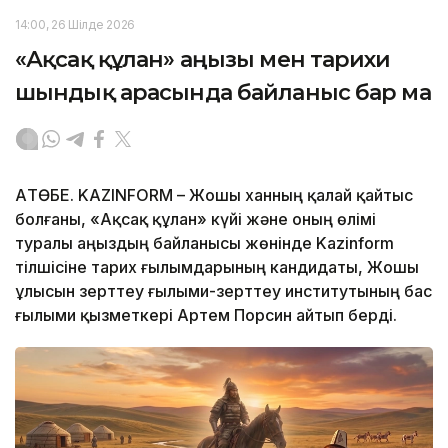
14:00, 26 Шілде 2026
«Ақсақ құлан» аңызы мен тарихи
шындық арасында байланыс бар ма
АҚТӨБЕ. KAZINFORM – Жошы ханның қалай қайтыс
болғаны, «Ақсақ құлан» күйі және оның өлімі
туралы аңыздың байланысы жөнінде Kazinform
тілшісіне тарих ғылымдарының кандидаты, Жошы
ұлысын зерттеу ғылыми-зерттеу институтының бас
ғылыми қызметкері Артем Порсин айтып берді.