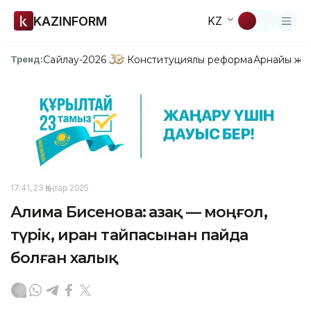
KAZINFORM
KZ
Сайлау-2026
Конституциялық реформа
Арнайы жо
Тренд:
17:41, 23 Қаңтар 2025
Алима Бисенова: Қазақ — моңғол,
түрік, иран тайпасынан пайда
болған халық