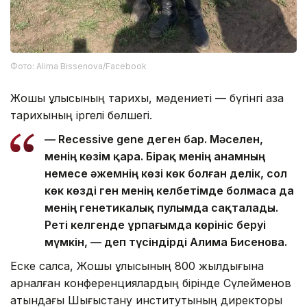
Фото: Alima Bissenova/Facebook
Жошы ұлысының тарихы, мәдениеті — бүгінгі қазақ
тарихының іргелі бөлшегі.
— Recessive gene деген бар. Мәселен,
менің көзім қара. Бірақ менің анамның
немесе әжемнің көзі көк болған делік, сол
көк көзді ген менің келбетімде болмаса да
менің генетикалық пулымда сақталады.
Реті келгенде ұрпағымда көрініс беруі
мүмкін, — деп түсіндірді Алима Бисенова.
Еске салсақ, Жошы ұлысының 800 жылдығына
арналған конференциялардың бірінде Сүлейменов
атындағы Шығыстану институтының директоры