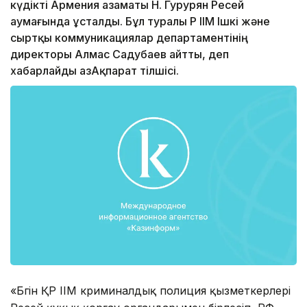
күдікті Армения азаматы Н. Гурурян Ресей
аумағында ұсталды. Бұл туралы ҚР ІІМ Ішкі жəне
сыртқы коммуникациялар департаментінің
директоры Алмас Садубаев айтты, деп
хабарлайды ҚазАқпарат тілшісі.
«Бүгін ҚР ІІМ криминалдық полиция қызметкерлері