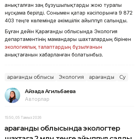
анықталған заң бұзушылықтарды жою туралы
нұсқама берілді. Сонымен қатар кәсіпорынға 9 872
403 теңге көлемінде әкімшілік айыппұл салынды.
Бұған дейін Қарағанды облысында Экология
департаментінің мамандары шахталардың бірінен
экологиялық талаптардың бұзылғанын
анықтағанын хабарланған болатынбыз.
Қарағанды облысы
Экология
Қарағанды
Су
Айзада Агильбаева
Авторлар
15:50, 05 Тамыз 2026
Қарағанды облысында экологтер
шахтаға 2 млн теңге айыппұл салды