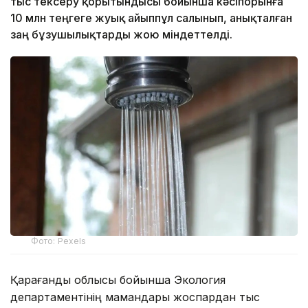
тыс тексеру қорытындысы бойынша кәсіпорынға
10 млн теңгеге жуық айыппұл салынып, анықталған
заң бұзушылықтарды жою міндеттелді.
Фото: Pexels
Қарағанды облысы бойынша Экология
департаментінің мамандары жоспардан тыс