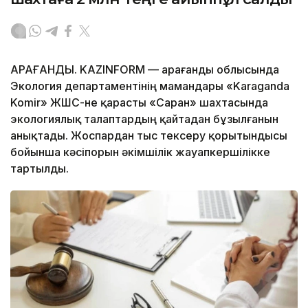
ҚАРАҒАНДЫ. KAZINFORM — Қарағанды облысында
Экология департаментінің мамандары «Karaganda
Komir» ЖШС-не қарасты «Саран» шахтасында
экологиялық талаптардың қайтадан бұзылғанын
анықтады. Жоспардан тыс тексеру қорытындысы
бойынша кәсіпорын әкімшілік жауапкершілікке
тартылды.