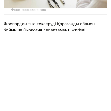
Фото: istockphoto.com
Жоспардан тыс тексеруді Қарағанды облысы
бойынша Экология департаменті жүргізді.
Ведомство мәліметінше, Соқыр өзеніне
ағызылатын сарқынды суларға жүргізілген
зертханалық талдау барысында нитриттердің
рұқсат етілген шекті концентрациясының асып
кеткені анықталған. Белгіленген норматив 0,096
мг/дм³ болса, іс жүзінде ластаушы заттың мөлшері
0,330 мг/дм³-ді құрап, рұқсат етілген деңгейден
3,4 еседен астам жоғары болған.
Департаменттің хабарлауынша, дәл осы төгінді
көзі бойынша осындай заңбұзушылық 2026
жылдың сәуір айында да тіркелген. Қайталанған
заңбұзушылық экологиялық заңнама