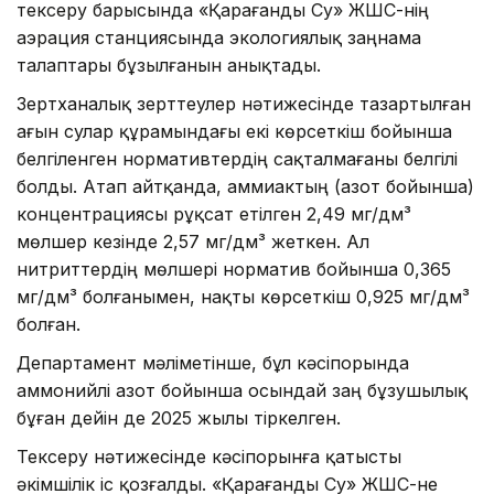
тексеру барысында «Қарағанды Су» ЖШС-нің
аэрация станциясында экологиялық заңнама
талаптары бұзылғанын анықтады.
Зертханалық зерттеулер нәтижесінде тазартылған
ағын сулар құрамындағы екі көрсеткіш бойынша
белгіленген нормативтердің сақталмағаны белгілі
болды. Атап айтқанда, аммиактың (азот бойынша)
концентрациясы рұқсат етілген 2,49 мг/дм³
мөлшер кезінде 2,57 мг/дм³ жеткен. Ал
нитриттердің мөлшері норматив бойынша 0,365
мг/дм³ болғанымен, нақты көрсеткіш 0,925 мг/дм³
болған.
Департамент мәліметінше, бұл кәсіпорында
аммонийлі азот бойынша осындай заң бұзушылық
бұған дейін де 2025 жылы тіркелген.
Тексеру нәтижесінде кәсіпорынға қатысты
әкімшілік іс қозғалды. «Қарағанды Су» ЖШС-не