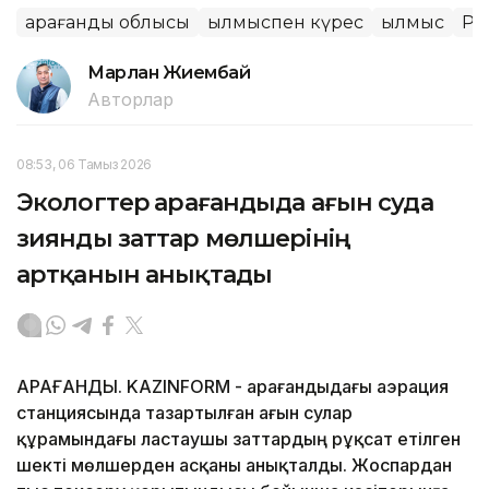
Қарағанды облысы
Қылмыспен күрес
Қылмыс
ҚР 
Марлан Жиембай
Авторлар
08:53, 06 Тамыз 2026
Экологтер Қарағандыда ағын суда
зиянды заттар мөлшерінің
артқанын анықтады
ҚАРАҒАНДЫ. KAZINFORM - Қарағандыдағы аэрация
станциясында тазартылған ағын сулар
құрамындағы ластаушы заттардың рұқсат етілген
шекті мөлшерден асқаны анықталды. Жоспардан