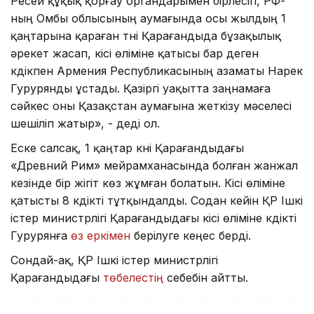
Ресей құқық қорғау органдарымен бірлесіп, РФ-
ның Омбы облысының аумағында осы жылдың 1
қаңтарына қараған түні Қарағандыда бұзақылық
əрекет жасап, кісі өліміне қатысы бар деген
күдікпен Армения Республикасының азаматы Нарек
Гурурянды ұстады. Қазіргі уақытта заңнамаға
сəйкес оны Қазақстан аумағына жеткізу мəселесі
шешіліп жатыр», - деді ол.
Еске салсақ, 1 қаңтар күні Қарағандыдағы
«Древний Рим» мейрамханасында болған жанжал
кезінде бір жігіт көз жұмған болатын. Кісі өліміне
қатысты 8 күдікті тұтқындалды. Содан кейін ҚР Ішкі
істер министрлігі Қарағандыдағы кісі өліміне күдікті
Гурурянға
өз еркімен
берілуге кеңес берді.
Сондай-ақ, ҚР Ішкі істер министрлігі
Қарағандыдағы
төбелестің
себебін айтты.