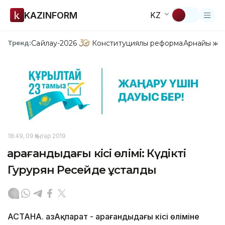
KAZINFORM
KZ
Сайлау-2026
Конституциялық реформа
Арнайы жо
Тренд:
18:49, 09 Қаңтар 2019
Қарағандыдағы кісі өлімі: Күдікті
Гурурян Ресейде ұсталды
АСТАНА. ҚазАқпарат - Қарағандыдағы кісі өліміне