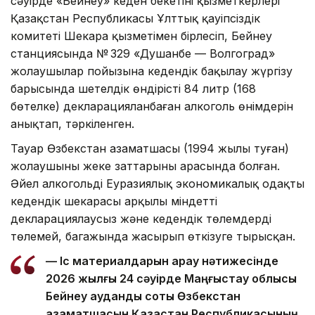
сәуірде «Бейнеу» кеден бекетінің қызметкерлері
Қазақстан Республикасы Ұлттық қауіпсіздік
комитеті Шекара қызметімен бірлесіп, Бейнеу
станциясында № 329 «Душанбе — Волгоград»
жолаушылар пойызына кедендік бақылау жүргізу
барысында шетелдік өндірістің 84 литр (168
бөтелке) декларацияланбаған алкоголь өнімдерін
анықтап, тәркіленген.
Тауар Өзбекстан азаматшасы (1994 жылы туған)
жолаушының жеке заттарының арасында болған.
Әйел алкогольді Еуразиялық экономикалық одақтың
кедендік шекарасы арқылы міндетті
декларациялаусыз және кедендік төлемдерді
төлемей, багажында жасырып өткізуге тырысқан.
— Іс материалдарын қарау нәтижесінде
2026 жылғы 24 сәуірде Маңғыстау облысы
Бейнеу аудандық соты Өзбекстан
азаматшасын Қазақстан Республикасының