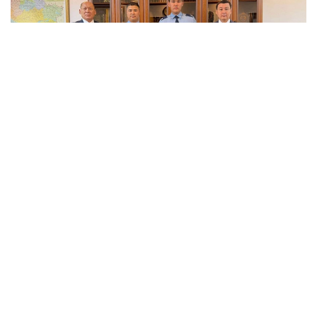
Фото: Ақтау қаласы әкімдігі
Еске салсақ, 30 шілде күні «102» арнасына Ақтау
қаласындағы тұрғын үй кешендерінің бірінде 10-
қабаттағы ашық терезенің сыртқы жақтауында
тұрған баланың өміріне қауіп төніп тұрғаны туралы
хабарлама келіп түскен.
Оқиға орнына жедел жеткен Ақтау қаласы
Полиция басқармасы Патрульдік полиция