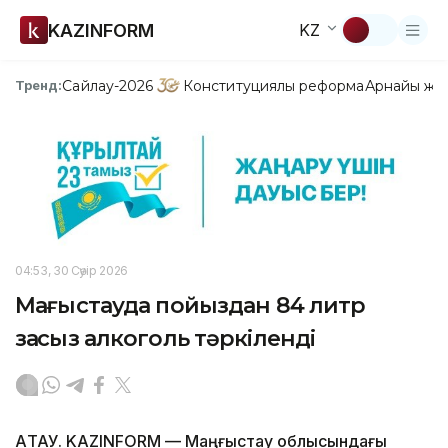
KAZINFORM
KZ
Сайлау-2026
Конституциялық реформа
Арнайы жо
Тренд:
04:53, 30 Сәуір 2026
Маңғыстауда пойыздан 84 литр
заңсыз алкоголь тәркіленді
АҚТАУ. KAZINFORM — Маңғыстау облысындағы