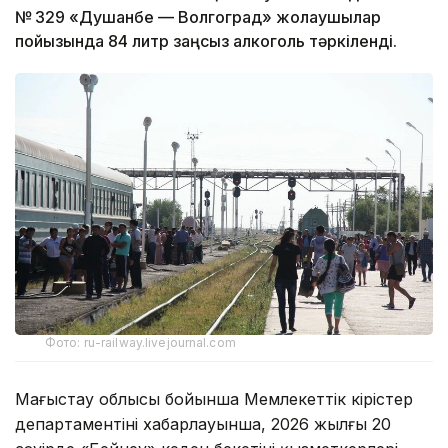
№ 329 «Душанбе — Волгоград» жолаушылар
пойызында 84 литр заңсыз алкоголь тәркіленді.
Фото: ru-railway.livejournal.com
Маңғыстау облысы бойынша Мемлекеттік кірістер
департаментінің хабарлауынша, 2026 жылғы 20