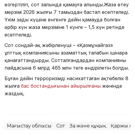
өзгертіліп, сот залында қамауға алынды.Жаза өтеу
мерзімі 2026 жылғы 7 тамыздан бастап есептеледі.
Үкім заңды күшіне енгенге дейін қамауда болған
әрбір күн жаза мерзіміне 1 күнге – 1,5 күн ретінде
есептеледі.
Сот сондай-ақ жәбірленуші – «Қазмұнайгаз»
ұлттық компаниясының азаматтық талабын ішінара
қанағаттандырды. Сотталғандардан компанияның
пайдасына 6 млрд 465 млн теңге өндірілетін болды.
Бұған дейін терроризмді насихаттаған ақтөбелік 8
жылға
бас бостандығынан айырылғаны
жөнінде
жаздық.
Маңғыстау облысы
Сот
Заң және құқық
Қаржы ж