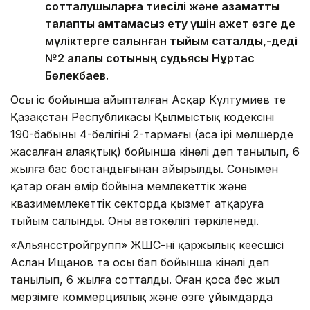
сотталушыларға тиесілі және азаматтық
талапты қамтамасыз ету үшін қажет өзге де
мүліктерге салынған тыйым сақталды,-деді
№2 қалалық сотының судьясы Нұртас
Бөлекбаев.
Осы іс бойынша айыпталған Асқар Күлтумиев те
Қазақстан Республикасы Қылмыстық кодексінің
190-бабының 4-бөлігінің 2-тармағы (аса ірі мөлшерде
жасалған алаяқтық) бойынша кінәлі деп танылып, 6
жылға бас бостандығынан айырылды. Сонымен
қатар оған өмір бойына мемлекеттік және
квазимемлекеттік секторда қызмет атқаруға
тыйым салынды. Оның автокөлігі тәркіленеді.
«Альянсстройгрупп» ЖШС-нің қаржылық кеңесшісі
Аслан Ищанов та осы бап бойынша кінәлі деп
танылып, 6 жылға сотталды. Оған қоса бес жыл
мерзімге коммерциялық және өзге ұйымдарда