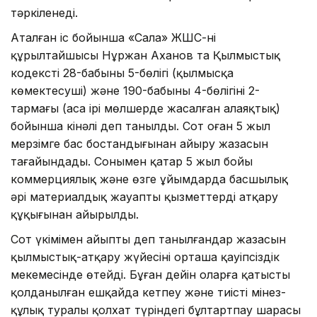
тәркіленеді.
Аталған іс бойынша «Сала» ЖШС-нің
құрылтайшысы Нұржан Аханов та Қылмыстық
кодекстің 28-бабының 5-бөлігі (қылмысқа
көмектесуші) және 190-бабының 4-бөлігінің 2-
тармағы (аса ірі мөлшерде жасалған алаяқтық)
бойынша кінәлі деп танылды. Сот оған 5 жыл
мерзімге бас бостандығынан айыру жазасын
тағайындады. Сонымен қатар 5 жыл бойы
коммерциялық және өзге ұйымдарда басшылық
әрі материалдық жауапты қызметтерді атқару
құқығынан айырылды.
Сот үкімімен айыпты деп танылғандар жазасын
қылмыстық-атқару жүйесінің орташа қауіпсіздік
мекемесінде өтейді. Бұған дейін оларға қатысты
қолданылған ешқайда кетпеу және тиісті мінез-
құлық туралы қолхат түріндегі бұлтартпау шарасы