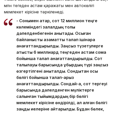
млн теңгеден астам қаражаты мен автокөлігі
мемлекет кірісіне тәркіленеді.
- Сонымен қатар, сот 12 миллион теңге
көлеміндегі залалдың толық
дәлелденбегенін анықтады. Осыған
байланысты азаматтық талап ішінара
қанағаттандырылды. Заңсыз түзетулерге
қатысты 6 миллиард теңгеден астам сома
бойынша талап қанағаттандырылды. Сот
талқылауы барысында құбырдың түрі заңсыз
өзгертілгені анықталды. Сондықтан осы
бөлігі бойынша талап-арыз
қанағаттандырылды. Сондай-ақ, сот тергеуі
барысында дәлелденген мүліктерге
салынған тыйымдардың бір бөлігі
мемлекет кірісіне өндірілді, ал қалған бөлігі
заңды иелеріне қайтарылды. Бұдан бөлек,