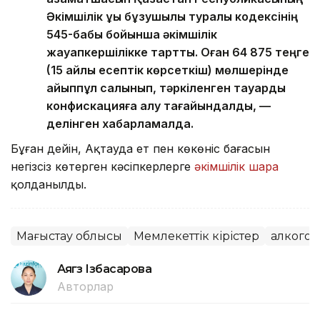
Әкімшілік құқық бұзушылық туралы кодексінің
545-бабы бойынша әкімшілік
жауапкершілікке тартты. Оған 64 875 теңге
(15 айлық есептік көрсеткіш) мөлшерінде
айыппұл салынып, тәркіленген тауарды
конфискацияға алу тағайындалды, —
делінген хабарламалда.
Бұған дейін, Ақтауда ет пен көкөніс бағасын
негізсіз көтерген кәсіпкерлерге
әкімшілік шара
қолданылды.
Маңғыстау облысы
Мемлекеттік кірістер
алкогол
Аягөз Ізбасарова
Авторлар