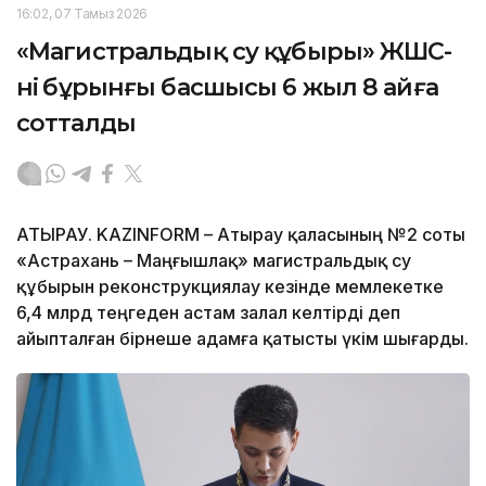
16:02, 07 Тамыз 2026
«Магистральдық су құбыры» ЖШС-
нің бұрынғы басшысы 6 жыл 8 айға
сотталды
АТЫРАУ. KAZINFORM – Атырау қаласының №2 соты
«Астрахань – Маңғышлақ» магистральдық су
құбырын реконструкциялау кезінде мемлекетке
6,4 млрд теңгеден астам залал келтірді деп
айыпталған бірнеше адамға қатысты үкім шығарды.