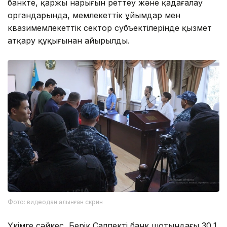
банкте, қаржы нарығын реттеу және қадағалау
органдарында, мемлекеттік ұйымдар мен
квазимемлекеттік сектор субъектілерінде қызмет
атқару құқығынан айырылды.
Фото: видеодан алынған скрин
Үкімге сәйкес, Берік Салпектің банк шотындағы 30,1