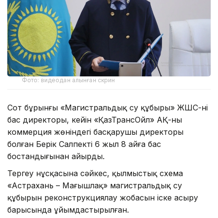
Фото: видеодан алынған скрин
Сот бұрынғы «Магистральдық су құбыры» ЖШС-нің
бас директоры, кейін «ҚазТрансОйл» АҚ-ның
коммерция жөніндегі басқарушы директоры
болған Берік Салпекті 6 жыл 8 айға бас
бостандығынан айырды.
Тергеу нұсқасына сәйкес, қылмыстық схема
«Астрахань – Маңғышлақ» магистральдық су
құбырын реконструкциялау жобасын іске асыру
барысында ұйымдастырылған.