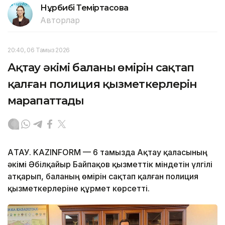
Нұрбибі Теміртасова
Авторлар
20:40, 06 Тамыз 2026
Ақтау әкімі баланың өмірін сақтап
қалған полиция қызметкерлерін
марапаттады
АҚТАУ. KAZINFORM — 6 тамызда Ақтау қаласының
әкімі Әбілқайыр Байпақов қызметтік міндетін үлгілі
атқарып, баланың өмірін сақтап қалған полиция
қызметкерлеріне құрмет көрсетті.