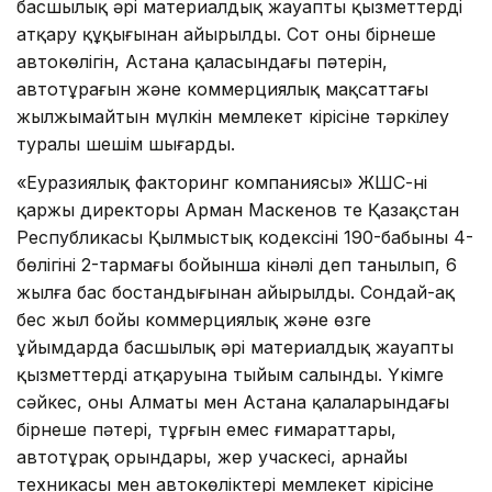
басшылық әрі материалдық жауапты қызметтерді
атқару құқығынан айырылды. Сот оның бірнеше
автокөлігін, Астана қаласындағы пәтерін,
автотұрағын және коммерциялық мақсаттағы
жылжымайтын мүлкін мемлекет кірісіне тәркілеу
туралы шешім шығарды.
«Еуразиялық факторинг компаниясы» ЖШС-нің
қаржы директоры Арман Маскенов те Қазақстан
Республикасы Қылмыстық кодексінің 190-бабының 4-
бөлігінің 2-тармағы бойынша кінәлі деп танылып, 6
жылға бас бостандығынан айырылды. Сондай-ақ
бес жыл бойы коммерциялық және өзге
ұйымдарда басшылық әрі материалдық жауапты
қызметтерді атқаруына тыйым салынды. Үкімге
сәйкес, оның Алматы мен Астана қалаларындағы
бірнеше пәтері, тұрғын емес ғимараттары,
автотұрақ орындары, жер учаскесі, арнайы
техникасы мен автокөліктері мемлекет кірісіне