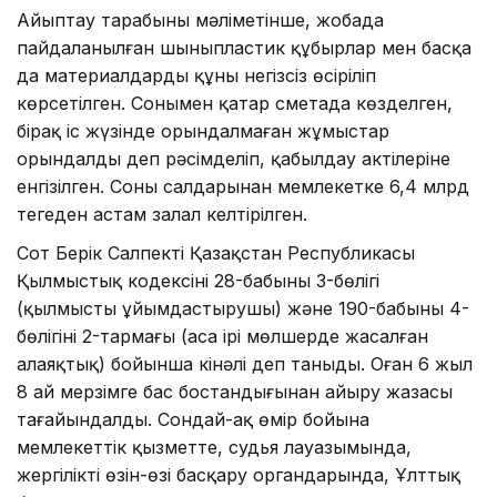
Айыптау тарабының мәліметінше, жобада
пайдаланылған шыныпластик құбырлар мен басқа
да материалдардың құны негізсіз өсіріліп
көрсетілген. Сонымен қатар сметада көзделген,
бірақ іс жүзінде орындалмаған жұмыстар
орындалды деп рәсімделіп, қабылдау актілеріне
енгізілген. Соның салдарынан мемлекетке 6,4 млрд
теңгеден астам залал келтірілген.
Сот Берік Салпекті Қазақстан Республикасы
Қылмыстық кодексінің 28-бабының 3-бөлігі
(қылмысты ұйымдастырушы) және 190-бабының 4-
бөлігінің 2-тармағы (аса ірі мөлшерде жасалған
алаяқтық) бойынша кінәлі деп таныды. Оған 6 жыл
8 ай мерзімге бас бостандығынан айыру жазасы
тағайындалды. Сондай-ақ өмір бойына
мемлекеттік қызметте, судья лауазымында,
жергілікті өзін-өзі басқару органдарында, Ұлттық