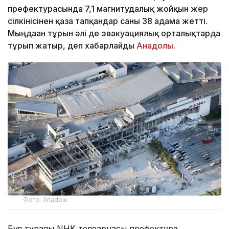
префектурасында 7,1 магнитудалық жойқын жер
сілкінісінен қаза тапқандар саны 38 адамға жетті.
Мыңдаған тұрғын әлі де эвакуациялық орталықтарда
тұрып жатыр, деп хабарлайды
Анадолы
.
Фото: Anadolu
Бұл туралы NHK телеарнасы префектура