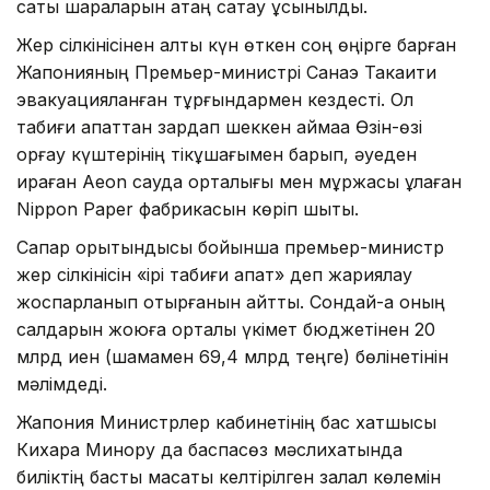
сақтық шараларын қатаң сақтау ұсынылды.
Жер сілкінісінен алты күн өткен соң өңірге барған
Жапонияның Премьер-министрі Санаэ Такаити
эвакуацияланған тұрғындармен кездесті. Ол
табиғи апаттан зардап шеккен аймаққа Өзін-өзі
қорғау күштерінің тікұшағымен барып, әуеден
қираған Aeon сауда орталығы мен мұржасы құлаған
Nippon Paper фабрикасын көріп шықты.
Сапар қорытындысы бойынша премьер-министр
жер сілкінісін «ірі табиғи апат» деп жариялау
жоспарланып отырғанын айтты. Сондай-ақ оның
салдарын жоюға орталық үкімет бюджетінен 20
млрд иен (шамамен 69,4 млрд теңге) бөлінетінін
мәлімдеді.
Жапония Министрлер кабинетінің бас хатшысы
Кихара Минору да баспасөз мәслихатында
биліктің басты мақсаты келтірілген залал көлемін