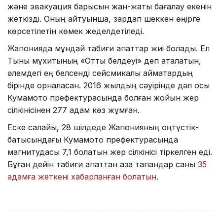
және эвакуация барысын жан-жақты бағалау екенін
жеткізді. Оның айтуынша, зардап шеккен өңірге
көрсетілетін көмек жеделдетіледі.
Жапонияда мұндай табиғи апаттар жиі болады. Ел
Тынық мұхитының «Отты белдеуі» деп аталатын,
әлемдегі ең белсенді сейсмикалық аймақтардың
бірінде орналасқан. 2016 жылдың сәуірінде дәл осы
Кумамото префектурасында болған жойқын жер
сілкінісінен 277 адам көз жұмған.
Еске салайық, 28 шілдеде Жапонияның оңтүстік-
батысындағы Кумамото префектурасында
магнитудасы 7,1 болатын жер сілкінісі тіркелген еді.
Бұған дейін табиғи апаттан қаза тапқандар саны
35
адамға жеткені хабарланған болатын
.