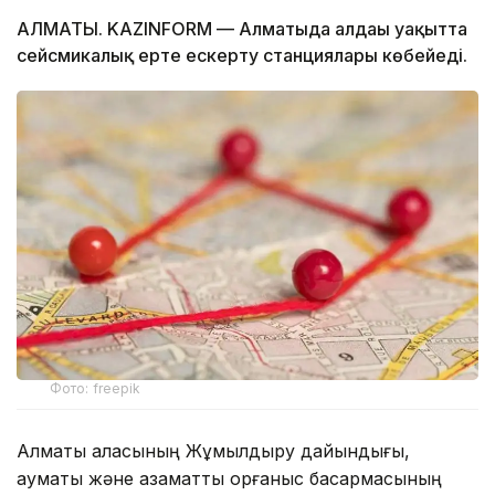
АЛМАТЫ. KAZINFORM — Алматыда алдағы уақытта
сейсмикалық ерте ескерту станциялары көбейеді.
Фото: freepik
Алматы қаласының Жұмылдыру дайындығы,
аумақтық және азаматтық қорғаныс басқармасының