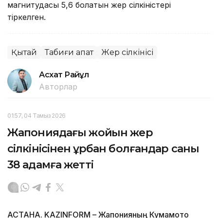
магнитудасы 5,6 болатын жер сілкіністері
тіркелген.
Қытай
Табиғи апат
Жер сілкінісі
Асхат Райқұл
Авторлар
01:57, 04 Тамыз 2026
Жапониядағы жойқын жер
сілкінісінен құрбан болғандар саны
38 адамға жетті
АСТАНА. KAZINFORM – Жапонияның Кумамото