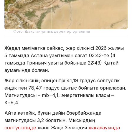
Фото: Қазақстан ұлттық деректер орталығы
Жедел мәліметке сәйкес, жер сілкінісі 2026 жылғы
5 тамызда Астана уақытымен сағат 03:43-те (4
тамызда Гринвич уақыты бойынша 22:43) Қытай
аумағында болған.
Жер сілкінісінің эпицентрі 41,19 градус солтүстік
ендік пен 78,47 градус шығыс бойлықта орналасқан.
Магнитудасы – mb=4,1, энергетикалық класы –
K=9,4.
Айта кетейік, бұған дейін Әзербайжанда
магнитудасы 3,2 болатын, Мысырдың
солтүстігінде
және Жаңа Зеландия
жағалауында