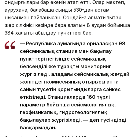
қондырғылары бар екенін атап өтті. Олар мектеп,
аурухана, балабақша сынды 530-дан астам
нысанмен байланысқан. Сондай-ақ алматылықтар
жер сілкінісі кезінде бара алатын 8 аудан бойынша
384 халықты қабылдау пункттері бар.
— Республика аумағында орналасқан 98
сейсмикалық станция мен бақылау
пункттері негізінде сейсмикалық
белсенділікке тұрақты мониторинг
жүргізіледі. Қаладағы сейсмикалық жағдай
жөніндегі комиссияның отырысы апта
сайын түсетін қорытындыларға сәйкес
өткізіледі. Станцияларда 160 түрлі
параметр бойынша сейсмологиялық,
геофизикалық, гидрогеологиялық
бақылаулар жүргізіледі, — деп түсіндірді
басқармадан.