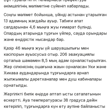
әкімшілігінің мәліметіне сүйеніп хабарлады.
Соңғы мәлімет бойынша, үйінді астынан құтқарылған
13 адамның жағдайы ауыр. Табиғи апат
салдарынан 4,6 мыңға жуық ғимарат бүлінді.
Олардың қатарында тұрғын үйлер, сауда орындары
және өндірістік нысандар бар.
Қазір 46 мыңға жуық үй шаруашылығы мен
кәсіпорын ауызсусыз отыр. 206 эвакуациялық
орталыққа шамамен 8,5 мың адам орналастырылған.
Жер сілкінісінің ошағына жақын орналасқан Уки және
Хикава аудандарында тұрғындарға арнап
жылжымалы дәретханалар мен душ кабиналары
орнатылды.
Жергілікті билік өңірде аптап ыстық сақталатынын
ескертті. Ауа температурасы 38 градусқа дейін
көтеріліп, тұрғындарға күн өту қаупіне байланысты