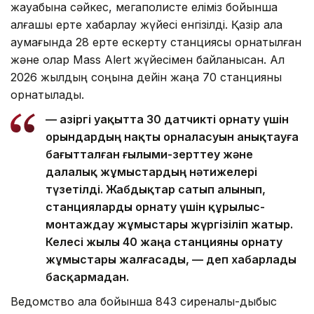
жауабына сәйкес, мегаполисте еліміз бойынша
алғашқы ерте хабарлау жүйесі енгізілді. Қазір қала
аумағында 28 ерте ескерту станциясы орнатылған
және олар Mass Alert жүйесімен байланысқан. Ал
2026 жылдың соңына дейін жаңа 70 станцияны
орнатылады.
— Қазіргі уақытта 30 датчикті орнату үшін
орындардың нақты орналасуын анықтауға
бағытталған ғылыми-зерттеу және
далалық жұмыстардың нәтижелері
түзетілді. Жабдықтар сатып алынып,
станцияларды орнату үшін құрылыс-
монтаждау жұмыстары жүргізіліп жатыр.
Келесі жылы 40 жаңа станцияны орнату
жұмыстары жалғасады, — деп хабарлады
басқармадан.
Ведомство қала бойынша 843 сиреналық-дыбыс