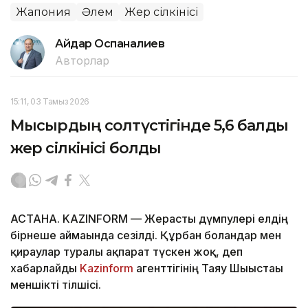
Жапония
Әлем
Жер сілкінісі
Айдар Оспаналиев
Авторлар
15:11, 03 Тамыз 2026
Мысырдың солтүстігінде 5,6 балдық
жер сілкінісі болды
АСТАНА. KAZINFORM — Жерасты дүмпулері елдің
бірнеше аймағында сезілді. Құрбан болғандар мен
қираулар туралы ақпарат түскен жоқ, деп
хабарлайды
Kazinform
агенттігінің Таяу Шығыстағы
меншікті тілшісі.