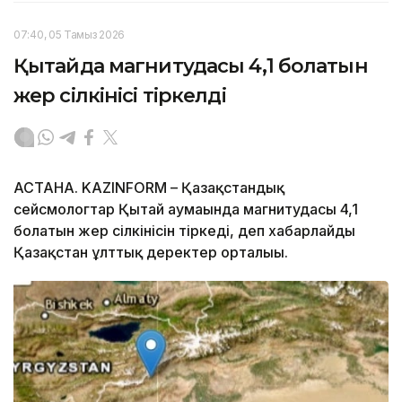
07:40, 05 Тамыз 2026
Қытайда магнитудасы 4,1 болатын
жер сілкінісі тіркелді
АСТАНА. KAZINFORM – Қазақстандық
сейсмологтар Қытай аумағында магнитудасы 4,1
болатын жер сілкінісін тіркеді, деп хабарлайды
Қазақстан ұлттық деректер орталығы.