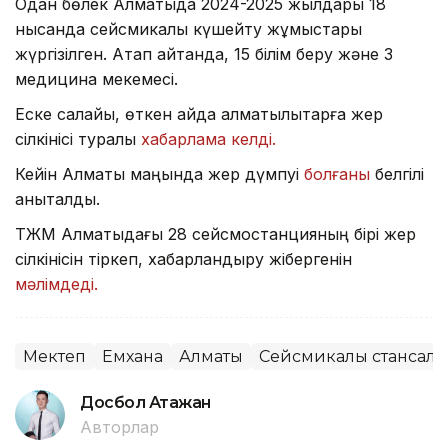
Одан бөлек Алматыда 2024-2025 жылдары 18
нысанда сейсмикалық күшейту жұмыстары
жүргізілген. Атап айтқанда, 15 білім беру және 3
медицина мекемесі.
Еске салайық, өткен айда алматылықтарға жер
сілкінісі туралы
хабарлама келді.
Кейін Алматы маңында жер дүмпуі
болғаны
белгілі
анықталды.
ТЖМ Алматыдағы 28 сейсмостанцияның бірі жер
сілкінісін тіркеп, хабарландыру жібергенін
мәлімдеді.
Мектеп
Емхана
Алматы
Сейсмикалық стансалар
Досбол Атажан
Авторлар