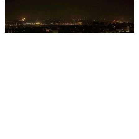
Фото: Ahram online
Дүйсенбі күні жергілікті уақыт бойынша таңғы сағат
3:00 шамасында Мысырдың Суэц қаласынан
солтүстікке қарай 38 км жерде 5,6 балдық жер
сілкінісі болды. Бұл туралы Мысырдың Ұлттық
астрономия және геофизика институты (NIAG)
хабарлады.