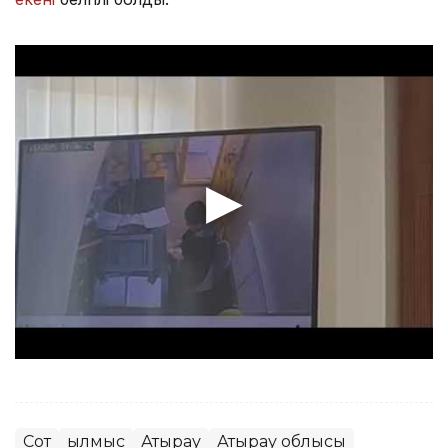
Сот
Қылмыс
Атырау
Атырау облысы