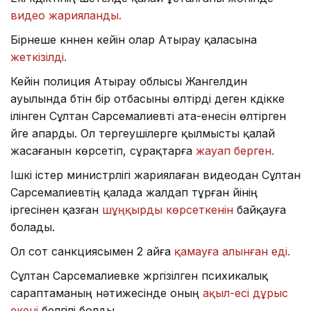
видео жарияланды.
Бірнеше күннен кейін олар Атырау қаласына
жеткізілді.
Кейін полиция Атырау облысы Жангелдин
ауылында бүтін бір отбасыны өлтірді деген күдікке
ілінген Сұлтан Сарсемалиевті ата-енесін өлтірген
үйге апарды. Ол тергеушілерге қылмысты қалай
жасағанын көрсетіп, сұрақтарға
жауап берген.
Ішкі істер министрлігі жариялаған видеодан Сұлтан
Сарсемалиевтің қалада жалдап тұрған үйінің
іргесінен қазған
шұңқырды көрсеткенін
байқауға
болады.
Ол сот санкциясымен 2 айға
қамауға алынған еді.
Сұлтан Сарсемалиевке жүргізілген психикалық
сараптаманың нәтижесінде оның
ақыл-есі дұрыс
екені
белгілі болды.