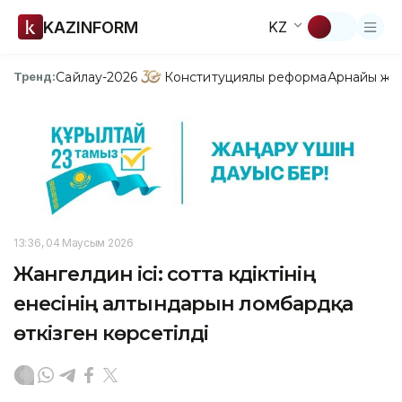
KAZINFORM
KZ
Сайлау-2026
Конституциялық реформа
Арнайы жо
Тренд:
13:36, 04 Маусым 2026
Жангелдин ісі: сотта күдіктінің
енесінің алтындарын ломбардқа
өткізген көрсетілді