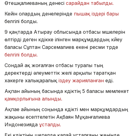
Өтешқалиеваның денесі
сарайдан табылды.
Кейін олардың денелерінде
пышақ іздері бары
белгілі болды.
9 қаңтарда Атырау облысында отбасы мүшелерін
өлтірді деген күдікке ілінген марқұмдардың күйеу
баласы Сұлтан Сарсемалиев екені ресми түрде
белгілі болды.
Сондай ақ жоғалған отбасы туралы тың
деректерді әлеуметтік желі арқылы таратқан
хакерге халықаралық
іздеу жарияланған
еді.
Ақпан айының басында күдіктің 5 баласы мемлекет
қамқорлығына алынды.
Ақпае айының соңында күдікті мен марқұмдардың
жақыны есептелетін Ақбаян Мұқанғалиева
Индонезияда
ұсталды.
Екі күдіктінің шетелде қалай ұсталғаны жөнінде