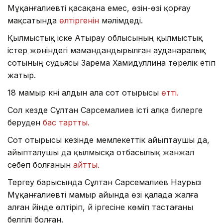
Мұқанғалиевті қасақана емес, өзін-өзі қорғау
мақсатында
өлтіргенін
мәлімдеді.
Қылмыстық іске Атырау облысының қылмыстық
істер жөніндегі мамандандырылған ауданаралық
сотының судьясы Зарема Хамидуллина төрелік етіп
жатыр.
18 мамыр күні алдын ала сот отырысы
өтті.
Сол кезде Сұлтан Сарсемалиев істі алқа билерге
беруден
бас тартты.
Сот отырысы кезінде мемлекеттік айыптаушы да,
айыпталушы да қылмысқа отбасылық жанжал
себеп болғанын
айтты.
Тергеу барысында Сұлтан Сарсемалиев Наурыз
Мұқанғалиевті мамыр айында өзі қалада жалға
алған үйінде өлтіріп, үй іргесіне көміп тастағаны
белгілі болған.