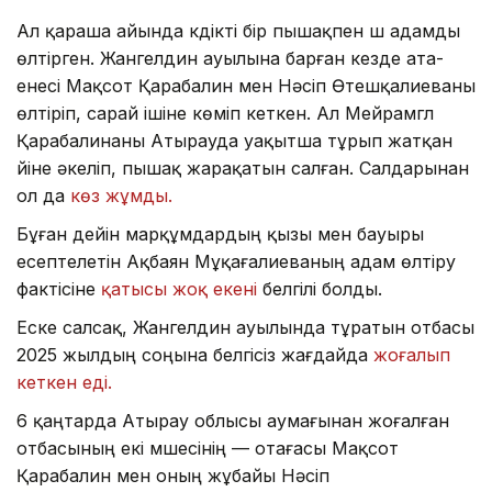
Ал қараша айында күдікті бір пышақпен үш адамды
өлтірген. Жангелдин ауылына барған кезде ата-
енесі Мақсот Қарабалин мен Нәсіп Өтешқалиеваны
өлтіріп, сарай ішіне көміп кеткен. Ал Мейрамгүл
Қарабалинаны Атырауда уақытша тұрып жатқан
үйіне әкеліп, пышақ жарақатын салған. Салдарынан
ол да
көз жұмды.
Бұған дейін марқұмдардың қызы мен бауыры
есептелетін Ақбаян Мұқағалиеваның адам өлтіру
фактісіне
қатысы жоқ екені
белгілі болды.
Еске салсақ, Жангелдин ауылында тұратын отбасы
2025 жылдың соңына белгісіз жағдайда
жоғалып
кеткен еді.
6 қаңтарда Атырау облысы аумағынан жоғалған
отбасының екі мүшесінің — отағасы Мақсот
Қарабалин мен оның жұбайы Нәсіп