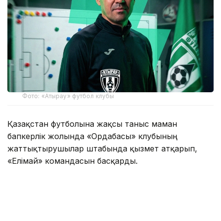
Фото: «Атырау» футбол клубы
Қазақстан футболына жақсы таныс маман
бапкерлік жолында «Ордабасы» клубының
жаттықтырушылар штабында қызмет атқарып,
«Елімай» командасын басқарды.
Оның жетекшілігімен семейлік клуб Премьер-
Лигаға жолдама алды. Кейін «Астана» клубында
техникалық директор қызметін атқарып,
«Жетісудың» бас бапкері болды.