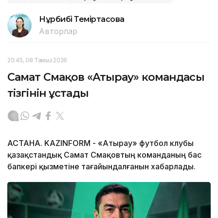
Нұрбибі Теміртасова
Авторлар
20:45, 08 Тамыз 2026
Самат Смақов «Атырау» командасы
тізгінін ұстады
АСТАНА. KAZINFORM - «Атырау» футбол клубы
қазақстандық Самат Смақовтың команданың бас
бапкері қызметіне тағайындалғанын хабарлады.