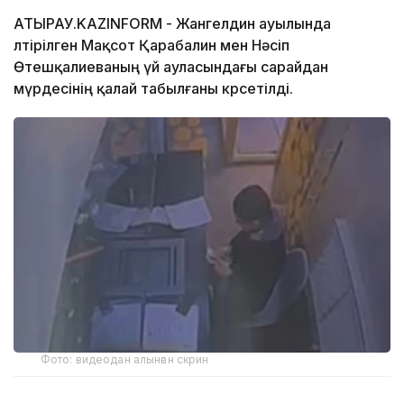
АТЫРАУ.KAZINFORM - Жангелдин ауылында
өлтірілген Мақсот Қарабалин мен Нәсіп
Өтешқалиеваның үй ауласындағы сарайдан
мүрдесінің қалай табылғаны көрсетілді.
Фото: видеодан алынған скрин