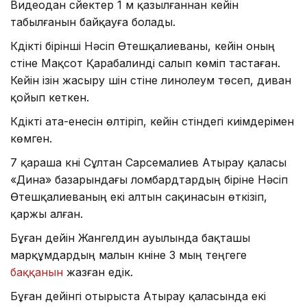
Видеодан сүйектер 1 м қазылғаннан кейін
табылғанын байқауға болады.
Күдікті бірінші Нәсіп Өтешқалиеваны, кейін оның
үстіне Мақсот Қарабалинді салып көміп тастаған.
Кейін ізін жасыру үшін үстіне линолеум төсеп, диван
қойып кеткен.
Күдікті ата-енесін өлтіріп, кейін үстіндегі киімдерімен
көмген.
7 қараша күні Сұлтан Сарсемалиев Атырау қаласы
«Дина»
базарындағы ломбардтардың біріне Нәсіп
Өтешқалиеваның екі алтын сақинасын өткізіп,
қаржы алған.
Бұған дейін Жангелдин ауылында бақташы
марқұмдардың малын күніне 3 мың теңгеге
баққанын
жазған едік.
Бұған дейінгі отырыста Атырау қаласында екі