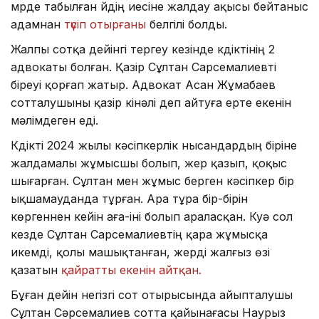
мүрде табылған үйдің иесіне жалдау ақысы бейтаныс
адамнан
түсіп отырғаны
белгілі болды.
Жалпы сотқа дейінгі тергеу кезінде күдіктінің 2
адвокаты болған. Қазір Сұлтан Сарсемалиевті
біреуі қорғап жатыр. Адвокат Асан Жұмабаев
сотталушыны қазір кінәлі деп айтуға ерте екенін
мәлімдеген еді.
Күдікті 2024 жылы кәсіпкерлік нысандардың біріне
жалдамалы жұмысшы болып, жер қазып, қоқыс
шығарған. Сұлтан мен жұмыс берген кәсіпкер бір
ықшамауданда тұрған. Ара тұра бір-бірін
көргеннен кейін аға-іні болып араласқан. Куә сол
кезде Сұлтан Сарсемалиевтің қара жұмысқа
икемді, қолы машықтанған, жерді жалғыз өзі
қазатын
қайратты екенін айтқан.
Бұған дейін негізгі сот отырысында айыпталушы
Сұлтан Сәрсемалиев сотта қайынағасы Наурыз