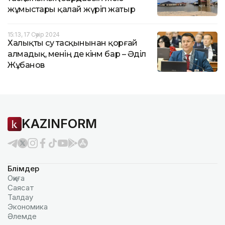
жұмыстары қалай жүріп жатыр
15:13, 17 Сәуір 2024
Халықты су тасқынынан қорғай
алмадық, менің де кінәм бар – Әділ
Жұбанов
KAZINFORM
Бөлімдер
Оқиға
Саясат
Талдау
Экономика
Әлемде