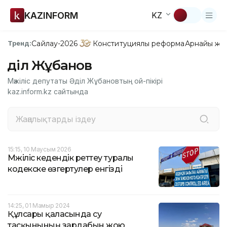
KAZINFORM
KZ
Сайлау-2026
Конституциялық реформа
Арнайы жо
Тренд:
Әділ Жұбанов
Мәжіліс депутаты Әділ Жұбановтың ой-пікірі
kaz.inform.kz сайтында
15:15, 10 Маусым 2026
Мәжіліс кедендік реттеу туралы
кодекске өзгертулер енгізді
14:25, 01 Мамыр 2024
Құлсары қаласында су
тасқынының зардабын жою