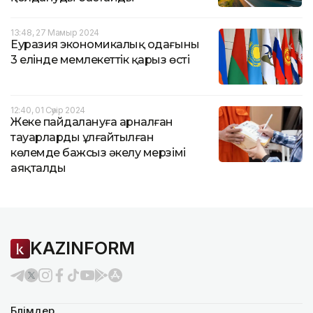
13:48, 27 Мамыр 2024
Еуразия экономикалық одағының
3 елінде мемлекеттік қарыз өсті
12:40, 01 Сәуір 2024
Жеке пайдалануға арналған
тауарларды ұлғайтылған
көлемде бажсыз әкелу мерзімі
аяқталды
KAZINFORM
Бөлімдер