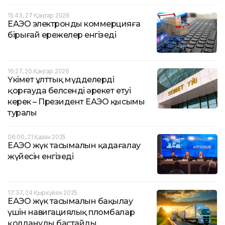
15:43, 27 Қаңтар 2026
ЕАЭО электронды коммерцияға
бірыңғай ережелер енгізеді
16:27, 20 Қаңтар 2026
Үкімет ұлттық мүдделерді
қорғауда белсенді әрекет етуі
керек – Президент ЕАЭО қысымы
туралы
06:00, 21 Қазан 2025
ЕАЭО жүк тасымалын қадағалау
жүйесін енгізеді
17:37, 24 Қыркүйек 2025
ЕАЭО жүк тасымалын бақылау
үшін навигациялық пломбалар
қолдануды бастайды