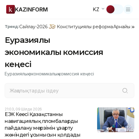
KAZINFORM
KZ
Сайлау-2026
Конституциялық реформа
Арнайы жо
Тренд:
Еуразиялық
экономикалық комиссия
кеңесі
Еуразиялық экономикалық комиссия кеңесі
21:03, 09 Шілде 2026
ЕЭК Кеңесі Қазақстанның
навигациялық пломбаларды
пайдалану мерзімін ұзарту
жөніндегі ұсынысын қолдады