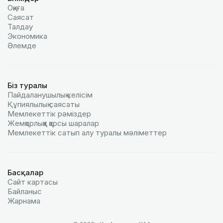
Оқиға
Саясат
Талдау
Экономика
Әлемде
Біз туралы
Пайдаланушылық келiciм
Құпиялылық саясаты
Мемлекеттік рәміздер
Жемқорлыққа қарсы шаралар
Мемлекеттік сатып алу туралы мәлiметтер
Басқалар
Сайт картасы
Байланыс
Жарнама