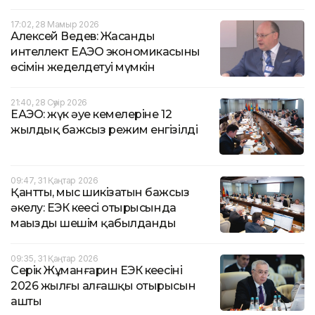
17:02, 28 Мамыр 2026
Алексей Ведев: Жасанды
интеллект ЕАЭО экономикасының
өсімін жеделдетуі мүмкін
21:40, 28 Сәуір 2026
ЕАЭО: жүк әуе кемелеріне 12
жылдық бажсыз режим енгізілді
09:47, 31 Қаңтар 2026
Қантты, мыс шикізатын бажсыз
әкелу: ЕЭК кеңесі отырысында
маңызды шешім қабылданды
09:35, 31 Қаңтар 2026
Серік Жұманғарин ЕЭК кеңесінің
2026 жылғы алғашқы отырысын
ашты