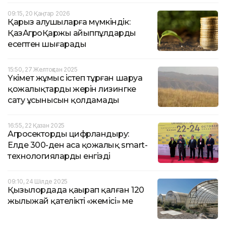
09:15, 20 Қаңтар 2026
Қарыз алушыларға мүмкіндік:
ҚазАгроҚаржы айыппұлдарды
есептен шығарады
15:50, 27 Желтоқсан 2025
Үкімет жұмыс істеп тұрған шаруа
қожалықтардың жерін лизингке
сату ұсынысын қолдамады
16:55, 22 Қазан 2025
Агросекторды цифрландыру:
Елде 300-ден аса қожалық smart-
технологияларды енгізді
09:10, 24 Шілде 2025
Қызылордада қаңырап қалған 120
жылыжай қателіктің «жемісі» ме