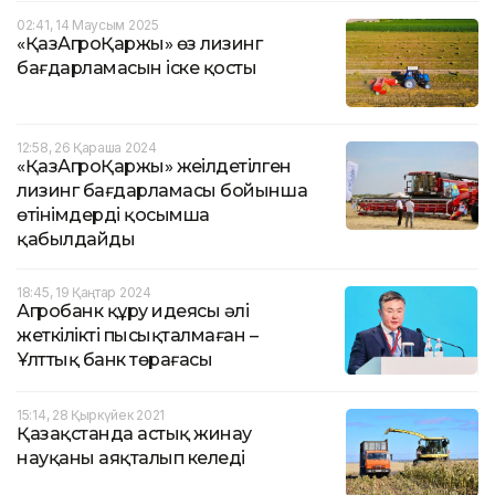
02:41, 14 Маусым 2025
«ҚазАгроҚаржы» өз лизинг
бағдарламасын іске қосты
12:58, 26 Қараша 2024
«ҚазАгроҚаржы» жеңілдетілген
лизинг бағдарламасы бойынша
өтінімдерді қосымша
қабылдайды
18:45, 19 Қаңтар 2024
Агробанк құру идеясы әлі
жеткілікті пысықталмаған –
Ұлттық банк төрағасы
15:14, 28 Қыркүйек 2021
Қазақстанда астық жинау
науқаны аяқталып келеді