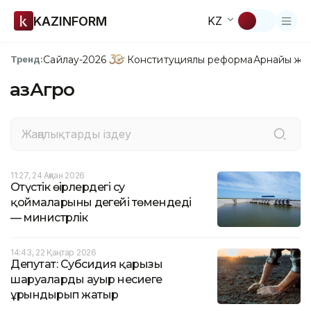
KAZINFORM
KZ
Сайлау-2026
Конституциялық реформа
Арнайы жо
Тренд:
ҚазАгро
11:27, 24 Ақпан 2026
Оңтүстік өңірлердегі су
қоймаларының деңгейі төмендеді
— министрлік
14:43, 22 Қаңтар 2026
Депутат: Субсидия қарызы
шаруаларды ауыр несиеге
ұрындырып жатыр