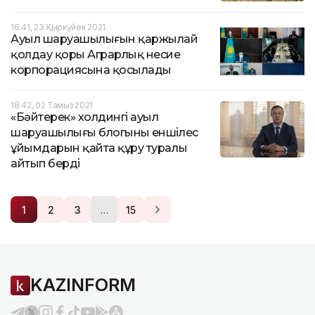
16:41, 23 Қыркүйек 2021
Ауыл шаруашылығын қаржылай
қолдау қоры Аграрлық несие
корпорациясына қосылады
18:42, 02 Тамыз 2021
«Бәйтерек» холдингі ауыл
шаруашылығы блогының еншілес
ұйымдарын қайта құру туралы
айтып берді
…
1
2
3
15
KAZINFORM