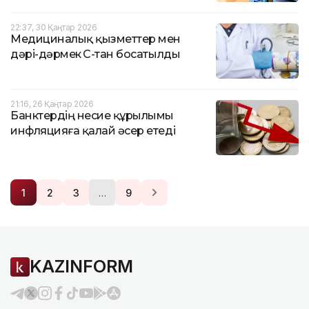
22:37, 30 Қаңтар 2026
Медициналық қызметтер мен
дәрі-дәрмек ҚҚС-тан босатылды
21:16, 26 Қаңтар 2026
Банктердің несие құрылымы
инфляцияға қалай әсер етеді
…
1
2
3
9
KAZINFORM