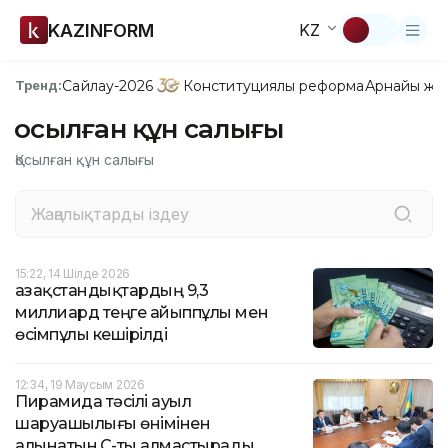
KAZINFORM
KZ
Сайлау-2026
Конституциялық реформа
Арнайы жо
Тренд:
Қосылған құн салығы
Қосылған құн салығы
15:22, 14 Шілде 2026
Қазақстандықтардың 9,3
миллиард теңге айыппұлы мен
өсімпұлы кешірілді
12:34, 19 Маусым 2026
Пирамида тәсілі ауыл
шаруашылығы өнімінен
алынатын ҚҚС-ты алмастырады