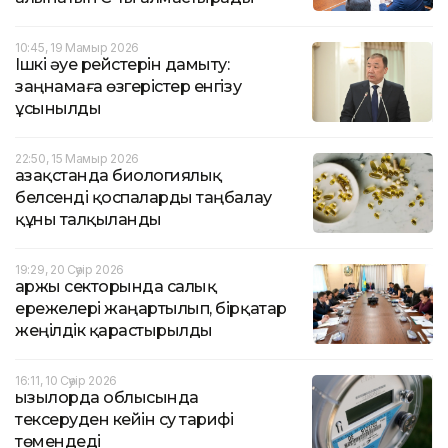
10:45, 19 Мамыр 2026
Ішкі әуе рейстерін дамыту:
заңнамаға өзгерістер енгізу
ұсынылды
22:50, 15 Мамыр 2026
Қазақстанда биологиялық
белсенді қоспаларды таңбалау
құны талқыланды
19:29, 20 Сәуір 2026
Қаржы секторында салық
ережелері жаңартылып, бірқатар
жеңілдік қарастырылды
16:11, 10 Сәуір 2026
Қызылорда облысында
тексеруден кейін су тарифі
төмендеді