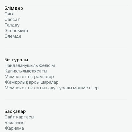
Бөлімдер
Оқиға
Саясат
Талдау
Экономика
Әлемде
Біз туралы
Пайдаланушылық келiciм
Құпиялылық саясаты
Мемлекеттік рәміздер
Жемқорлыққа қарсы шаралар
Мемлекеттік сатып алу туралы мәлiметтер
Басқалар
Сайт картасы
Байланыс
Жарнама