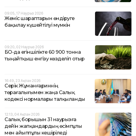
09:05, 17 Наурыз 2026
Жеміс шараптарын өндіруге
бақылау күшейтілуі мүмкін
09:20, 02 Наурыз 2026
БҚО-да егіншілікте 60 900 тонна
тыңайтқыш енгізу көзделіп отыр
16:49, 23 Ақпан 2026
Серік Жұманғариннің
төрағалығымен жаңа Салық
кодексі нормалары талқыланды
12:13, 04 Ақпан 2026
Салық борышын 31 наурызға
дейін жапқандардың өсімпұлы
мен айыппұлы кешіріледі