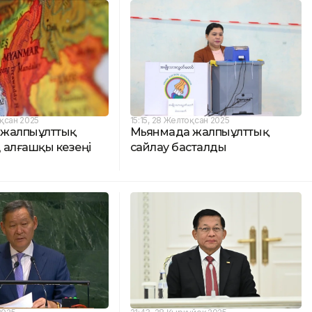
оқсан 2025
15:15, 28 Желтоқсан 2025
 жалпыұлттық
Мьянмада жалпыұлттық
 алғашқы кезеңі
сайлау басталды