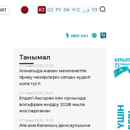
KZ
QZ
РУ
EN
中文
ق ز
ЎЗ
ORT
Танымал
07 тамыз 2026, 17:00
Алматыда жалған мемлекеттік
тіркеу нөмірлерін сатқан күдікті
қолға түсті
07 тамыз 2026, 16:50
Елдегі Ақсоран кен орнында
вольфрам өндіру 2028 жылға
жоспарланған
07 тамыз 2026, 16:45
Ата-ана баланың денсаулығына