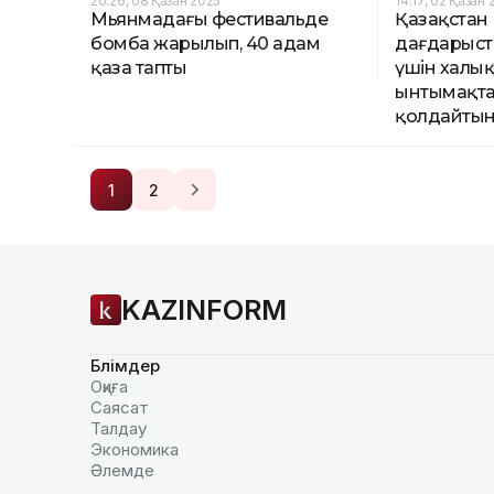
20:26, 08 Қазан 2025
14:17, 02 Қазан 
Мьянмадағы фестивальде
Қазақстан
бомба жарылып, 40 адам
дағдарыст
қаза тапты
үшін халы
ынтымақт
қолдайтын
1
2
KAZINFORM
Бөлімдер
Оқиға
Саясат
Талдау
Экономика
Әлемде