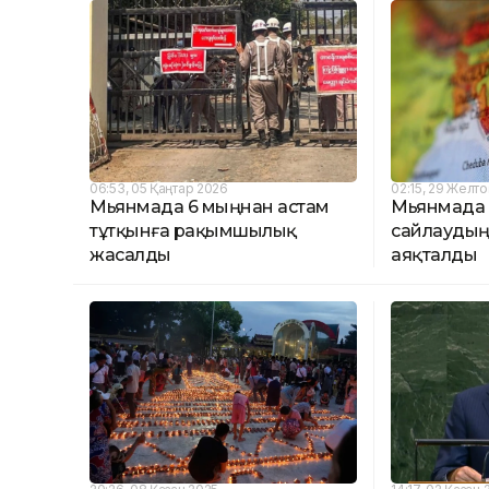
06:53, 05 Қаңтар 2026
02:15, 29 Желт
Мьянмада 6 мыңнан астам
Мьянмада
тұтқынға рақымшылық
сайлаудың
жасалды
аяқталды