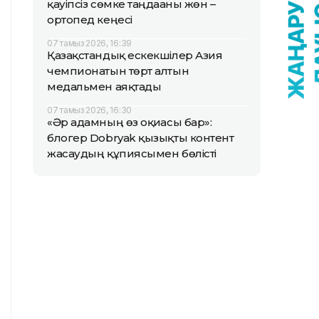
қауіпсіз сөмке таңдағаны жөн –
ортопед кеңесі
07 тамыз 2026, 16:39
Қазақстандық ескекшілер Азия
чемпионатын төрт алтын
медальмен аяқтады
07 тамыз 2026, 16:30
«Әр адамның өз оқиғасы бар»:
блогер Dobryak қызықты контент
жасаудың құпиясымен бөлісті