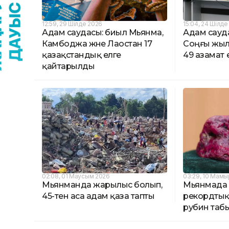
12:59, 29 Шілде 2026
15:04, 24 Шілде
Адам саудасы: биыл Мьянма,
Адам сауд
Камбоджа және Лаостан 17
Соңғы жы
қазақстандық елге
49 азамат
қайтарылды
02:08, 01 Маусым 2026
03:29, 10 Мамы
Мьянманда жарылыс болып,
Мьянмада 
45-тен аса адам қаза тапты
рекордтық 
рубин таб