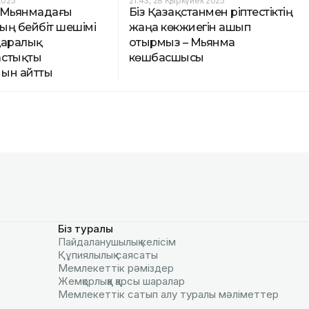
2025
21:43, 28 Қыркүйек 2025
 Мьянмадағы
Біз Қазақстанмен әріптестіктің
ың бейбіт шешімі
жаңа көкжиегін ашып
қаралық
отырмыз – Мьянма
астықты
көшбасшысы
ын айтты
Біз туралы
Пайдаланушылық келiciм
Құпиялылық саясаты
Мемлекеттік рәміздер
Жемқорлыққа қарсы шаралар
Мемлекеттік сатып алу туралы мәлiметтер