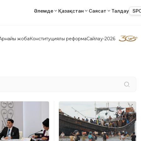
Әлемде
Қазақстан
Саясат
Талдау
SP
Арнайы жоба
Конституциялық реформа
Сайлау-2026