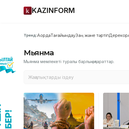
KAZINFORM
Ақорда
Тағайындау
Заң және тәртіп
Дерекқор
Тренд:
Мьянма
Мьянма мемлекеті туралы барлық ақпараттар.