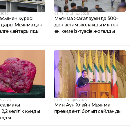
 2026
02:48, 17 Шілде 2026
асымен күрес:
Мьянма жағалауында 500-
лдары Мьянмадан
ден астам жолаушы мінген
 елге қайтарылды
екі кеме із-түзсіз жоғалды
р 2026
07:50, 04 Сәуір 2026
салмағы
Мин Аун Хлайн Мьянма
2,2 келілік құнды
президенті болып сайланды
ылды