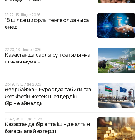
18:22, 15 Шілде 2026
18 шілде цифрлық теңге қолданысқа
енеді
22:20, 13 Шілде 2026
Қазақстанда сарлық сүті сатылымға
шығуы мүмкін
21:49, 13 Шілде 2026
Әзербайжан Еуроодаққа табиғи газ
жеткізетін жетекші елдердің
біріне айналды
10:47, 09 Шілде 2026
Қазақстанда бір апта ішінде алтын
бағасы қалай өзгерді