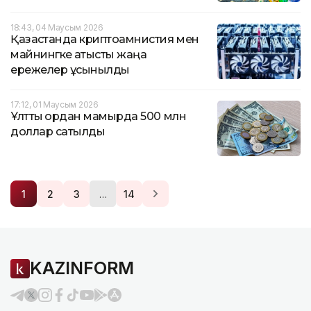
18:43, 04 Маусым 2026
Қазақстанда криптоамнистия мен
майнингке қатысты жаңа
ережелер ұсынылды
17:12, 01 Маусым 2026
Ұлттық қордан мамырда 500 млн
доллар сатылды
…
1
2
3
14
KAZINFORM