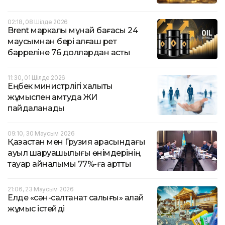
02:18, 08 Шілде 2026
Brent маркалы мұнай бағасы 24
маусымнан бері алғаш рет
барреліне 76 доллардан асты
11:30, 01 Шілде 2026
Еңбек министрлігі халықты
жұмыспен қамтуда ЖИ
пайдаланады
09:10, 30 Маусым 2026
Қазақстан мен Грузия арасындағы
ауыл шаруашылығы өнімдерінің
тауар айналымы 77%-ға артты
21:06, 23 Маусым 2026
Елде «сән-салтанат салығы» қалай
жұмыс істейді