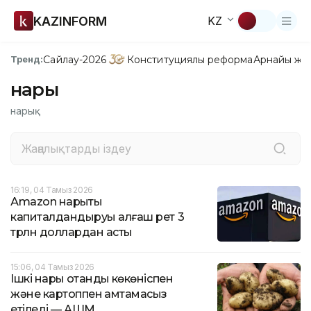
KAZINFORM
KZ
Сайлау-2026
Конституциялық реформа
Арнайы жо
Тренд:
нарық
нарық
16:19, 04 Тамыз 2026
Аmazon нарықтық
капиталдандыруы алғаш рет 3
трлн доллардан асты
15:06, 04 Тамыз 2026
Ішкі нарық отандық көкөніспен
және картоппен қамтамасыз
етіледі — АШМ