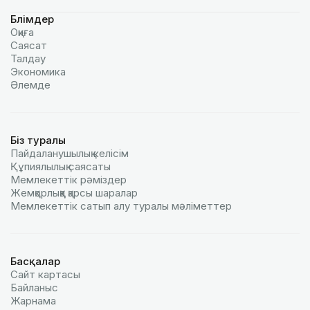
Бөлімдер
Оқиға
Саясат
Талдау
Экономика
Әлемде
Біз туралы
Пайдаланушылық келiciм
Құпиялылық саясаты
Мемлекеттік рәміздер
Жемқорлыққа қарсы шаралар
Мемлекеттік сатып алу туралы мәлiметтер
Басқалар
Сайт картасы
Байланыс
Жарнама