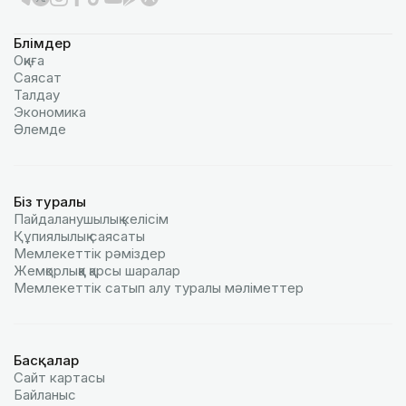
Бөлімдер
Оқиға
Саясат
Талдау
Экономика
Әлемде
Біз туралы
Пайдаланушылық келiciм
Құпиялылық саясаты
Мемлекеттік рәміздер
Жемқорлыққа қарсы шаралар
Мемлекеттік сатып алу туралы мәлiметтер
Басқалар
Сайт картасы
Байланыс