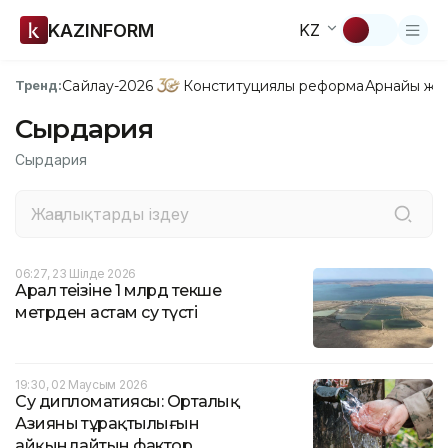
KAZINFORM
KZ
Сайлау-2026
Конституциялық реформа
Арнайы жо
Тренд:
Сырдария
Сырдария
06:27, 23 Шілде 2026
Арал теңізіне 1 млрд текше
метрден астам су түсті
19:30, 02 Маусым 2026
Су дипломатиясы: Орталық
Азияның тұрақтылығын
айқындайтын фактор