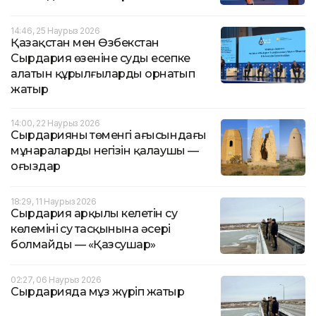
14:46, 25 Наурыз 2026
Қазақстан мен Өзбекстан
Сырдария өзеніне суды есепке
алатын құрылғыларды орнатып
жатыр
14:00, 22 Наурыз 2026
Сырдарияның төменгі ағысындағы
мұнаралардың негізін қалаушы —
оғыздар
18:29, 11 Наурыз 2026
Сырдария арқылы келетін су
көлемінің су тасқынына әсері
болмайды — «Қазсушар»
02:27, 06 Наурыз 2026
Сырдарияда мұз жүріп жатыр