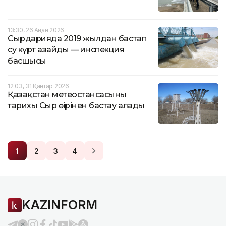
13:30, 26 Ақпан 2026
Сырдарияда 2019 жылдан бастап
су күрт азайды — инспекция
басшысы
12:03, 31 Қаңтар 2026
Қазақстан метеостансасының
тарихы Сыр өңірінен бастау алады
1
2
3
4
KAZINFORM