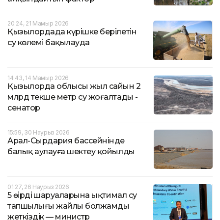
20:24, 21 Мамыр 2026
Қызылордада күрішке берілетін
су көлемі бақылауда
14:43, 14 Мамыр 2026
Қызылорда облысы жыл сайын 2
млрд текше метр су жоғалтады -
сенатор
15:59, 30 Наурыз 2026
Арал-Сырдария бассейнінде
балық аулауға шектеу қойылды
01:27, 26 Наурыз 2026
5 өңірдің шаруаларына ықтимал су
тапшылығы жайлы болжамды
жеткіздік — министр