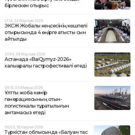
бірлескен отырыс
21:14, 24 Маусым 2026
ЭКСЖ Жобалық кеңсесінің көшпелі
отырысында 4 өңірге қатысты сын
айтылды
20:54, 08 Маусым 2026
Астанада «BaiQymyz-2026»
халықаралық гастрофестивалі өтеді
09:15, 04 Мамыр 2026
Ұлттық жоба көмір
генерациясының отын-
логистикалық тұрақтылығын
қамтамасыз етеді
06:03, 18 Наурыз 2026
Түркістан облысында «Балуан тас