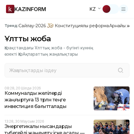
KAZINFORM
KZ
Сайлау-2026
Конституциялық реформа
Арнайы жо
Тренд:
Ұлттық жоба
Қазақстандағы Ұлттық жоба - бүгінгі күннің
өзекті ҚазАқпараттың жаңалықтары
08:28, 20 Шілде 2026
Коммуналдық желілерді
жаңғыртуға 13 трлн теңге
инвестиция бағытталады
13:28, 30 Маусым 2026
Энергетикалық нысандарды
түбегейлі жаңғырту іске асады —