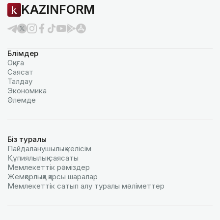
KAZINFORM
Бөлімдер
Оқиға
Саясат
Талдау
Экономика
Әлемде
Біз туралы
Пайдаланушылық келiciм
Құпиялылық саясаты
Мемлекеттік рәміздер
Жемқорлыққа қарсы шаралар
Мемлекеттік сатып алу туралы мәлiметтер