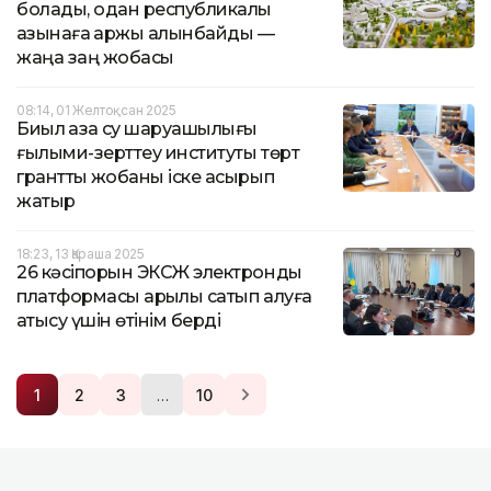
болады, одан республикалық
қазынаға қаржы алынбайды —
жаңа заң жобасы
08:14, 01 Желтоқсан 2025
Биыл қазақ су шаруашылығы
ғылыми-зерттеу институты төрт
гранттық жобаны іске асырып
жатыр
18:23, 13 Қараша 2025
26 кәсіпорын ЭКСЖ электрондық
платформасы арқылы сатып алуға
қатысу үшін өтінім берді
…
1
2
3
10