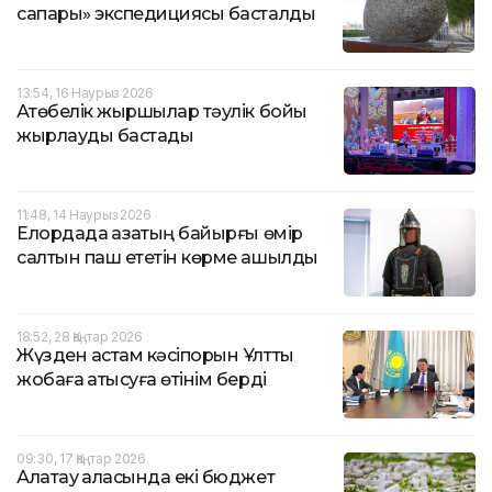
сапары» экспедициясы басталды
13:54, 16 Наурыз 2026
Ақтөбелік жыршылар тәулік бойы
жырлауды бастады
11:48, 14 Наурыз 2026
Елордада қазақтың байырғы өмір
салтын паш ететін көрме ашылды
18:52, 28 Қаңтар 2026
Жүзден астам кәсіпорын Ұлттық
жобаға қатысуға өтінім берді
09:30, 17 Қаңтар 2026
Алатау қаласында екі бюджет