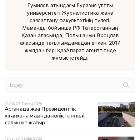
Гумилев атындағы Еуразия ұлттық
университеті Журналистика және
саясаттану факультетінің түлегі.
Мамандық бойынша РФ Татарстанның
Қазан қаласында, Польшаның Вроцлав
қаласында тағылымдамадан өткен. 2017
жылдан бері ҚазАқпарат агенттігінде
жұмыс істейді.
13:56, 07 Тамыз 2026
Астанада жаңа Президенттік
кітапхана маңында көлік тоннелі
салынып жатыр
13:52, 07 Тамыз 2026