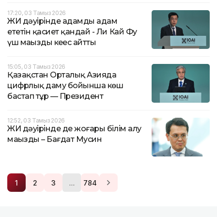
17:20, 03 Тамыз 2026
ЖИ дәуірінде адамды адам
ететін қасиет қандай - Ли Кай Фу
үш маңызды кеңес айтты
15:05, 03 Тамыз 2026
Қазақстан Орталық Азияда
цифрлық даму бойынша көш
бастап тұр — Президент
12:52, 03 Тамыз 2026
ЖИ дәуірінде де жоғары білім алу
маңызды – Бағдат Мусин
…
1
2
3
784