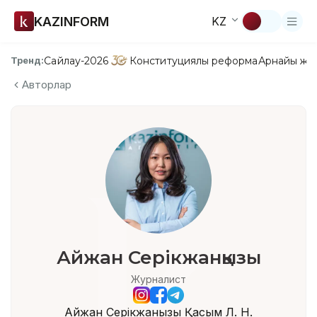
KAZINFORM
KZ
Сайлау-2026
Конституциялық реформа
Арнайы жо
Тренд:
Авторлар
Айжан Серікжанқызы
Журналист
Айжан Серікжанқызы Қасым Л. Н.