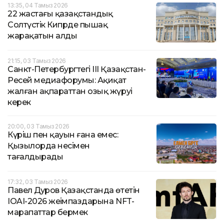
13:35, 04 Тамыз 2026
22 жастағы қазақстандық
Солтүстік Кипрде пышақ
жарақатын алды
21:15, 03 Тамыз 2026
Санкт-Петербургтегі III Қазақстан-
Ресей медиафорумы: Ақиқат
жалған ақпараттан озық жүруі
керек
20:00, 03 Тамыз 2026
Күріш пен қауын ғана емес:
Қызылорда несімен
таңғалдырады
17:32, 03 Тамыз 2026
Павел Дуров Қазақстанда өтетін
IOAI-2026 жеңімпаздарына NFT-
марапаттар бермек