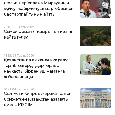
Фельдшер Ұлдана Мырзуанның
күйеуі жәбірленуші мәртебесінен
бас тартпайтынын айтты
20:00, 06 Тамыз 2026
Семей орманы: қасіреттен кейінгі
қайта түлеу
14:13, 05 Тамыз 2026
Қазақстанда емханаға қаралу
тәртібі өзгерді: Дәрігерлер
науқасты бірден үш маманға
жібере алады
16:21, 04 Тамыз 2026
Солтүстік Кипрде жарақат алған
бойжеткен Қазақстан азаматы
емес – ҚР СІМ