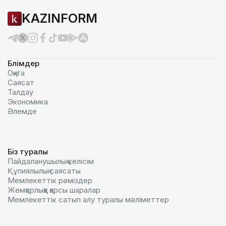
KAZINFORM
Бөлімдер
Оқиға
Саясат
Талдау
Экономика
Әлемде
Біз туралы
Пайдаланушылық келiciм
Құпиялылық саясаты
Мемлекеттік рәміздер
Жемқорлыққа қарсы шаралар
Мемлекеттік сатып алу туралы мәлiметтер