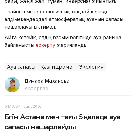
райы, жеңіл жел, тұман, инверсия) жиынтығы.
Қолайсыз метеорологиялық жағдай кезінде
елдімекендердегі атмосфералық ауаның сапасы
нашарлауы ықтимал.
Айта кетейік, елдің басым бөлігінде ауа райына
байланысты
ескерту
жарияланды.
Ауа сапасы
Қазгидромет
Экология
Динара Маханова
Авторлар
04:16, 07 Тамыз 2026
Бүгін Астана мен тағы 5 қалада ауа
сапасы нашарлайды