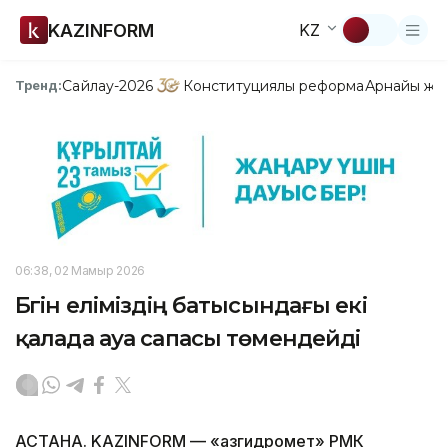
KAZINFORM
KZ
Сайлау-2026
Конституциялық реформа
Арнайы жо
Тренд:
06:38, 02 Мамыр 2026
Бүгін еліміздің батысындағы екі
қалада ауа сапасы төмендейді
АСТАНА. KAZINFORM — «Қазгидромет» РМК