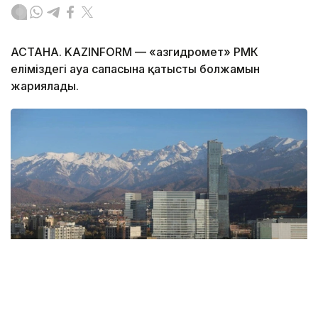
АСТАНА. KAZINFORM — «Қазгидромет» РМК
еліміздегі ауа сапасына қатысты болжамын
жариялады.
Фото: Алматы қаласының әкімдігі