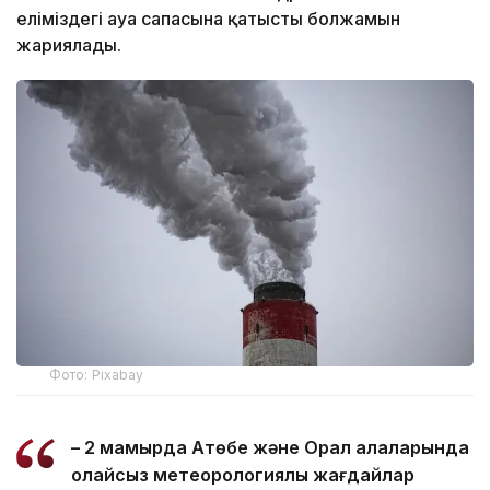
еліміздегі ауа сапасына қатысты болжамын
жариялады.
Фото: Pixabay
– 2 мамырда Ақтөбе және Орал қалаларында
қолайсыз метеорологиялық жағдайлар