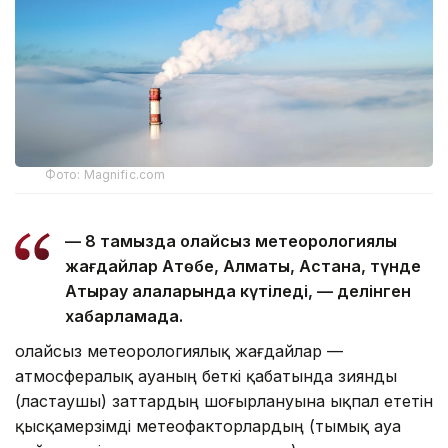
Фото: Magnific.com
— 8 тамызда қолайсыз метеорологиялық
жағдайлар Ақтөбе, Алматы, Астана, түнде
Атырау қалаларында күтіледі, — делінген
хабарламада.
Қолайсыз метеорологиялық жағдайлар —
атмосфералық ауаның беткі қабатында зиянды
(ластаушы) заттардың шоғырлануына ықпал ететін
қысқамерзімді метеофакторлардың (тымық ауа