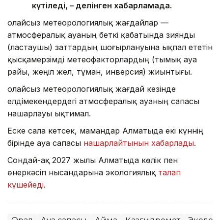
күтіледі, – делінген хабарламада.
Қолайсыз метеорологиялық жағдайлар —
атмосфералық ауаның беткі қабатында зиянды
(ластаушы) заттардың шоғырлануына ықпал ететін
қысқамерзімді метеофакторлардың (тымық ауа
райы, жеңіл жел, тұман, инверсия) жиынтығы.
Қолайсыз метеорологиялық жағдай кезінде
елдімекендердегі атмосфералық ауаның сапасы
нашарлауы ықтимал.
Еске сала кетсек, мамандар Алматыда екі күннің
бірінде ауа сапасы
нашарлайтынын хабарлады
.
Сондай-ақ 2027 жылы Алматыда көлік пен
өнеркәсіп нысандарына экологиялық
талап
күшейеді
.