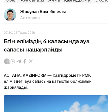
Орал
Ауа сапасы
Аймақ
Қазгидромет
Эколог
Жасұлан Бақытбекұлы
Авторлар
07:30, 08 Тамыз 2026
Бүгін еліміздің 4 қаласында ауа
сапасы нашарлайды
АСТАНА. KAZINFORM — «Қазгидромет» РМК
еліміздегі ауа сапасына қатысты болжамын
жариялады.