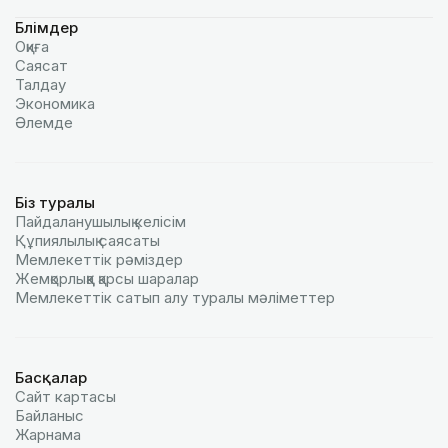
Бөлімдер
Оқиға
Саясат
Талдау
Экономика
Әлемде
Біз туралы
Пайдаланушылық келiciм
Құпиялылық саясаты
Мемлекеттік рәміздер
Жемқорлыққа қарсы шаралар
Мемлекеттік сатып алу туралы мәлiметтер
Басқалар
Сайт картасы
Байланыс
Жарнама