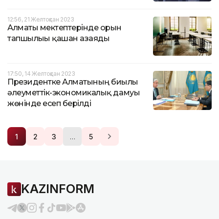
12:56, 21 Желтоқсан 2023
Алматы мектептерінде орын
тапшылығы қашан азаяды
17:50, 14 Желтоқсан 2023
Президентке Алматының биылғы
әлеуметтік-экономикалық дамуы
жөнінде есеп берілді
…
1
2
3
5
KAZINFORM