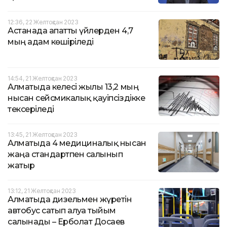
12:36, 22 Желтоқсан 2023
Астанада апатты үйлерден 4,7
мың адам көшіріледі
14:54, 21 Желтоқсан 2023
Алматыда келесі жылы 13,2 мың
нысан сейсмикалық қауіпсіздікке
тексеріледі
13:45, 21 Желтоқсан 2023
Алматыда 4 медициналық нысан
жаңа стандартпен салынып
жатыр
13:12, 21 Желтоқсан 2023
Алматыда дизельмен жүретін
автобус сатып алуға тыйым
салынады – Ерболат Досаев