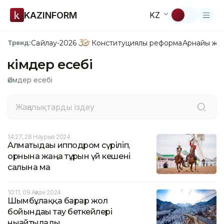
KAZINFORM
KZ
Сайлау-2026
Конституциялық реформа
Арнайы жо
Тренд:
Әкімдер есебі
Әкімдер есебі
14:27, 28 Наурыз 2024
Алматыдағы ипподром сүріліп,
орнына жаңа тұрғын үй кешені
салына ма
10:11, 09 Ақпан 2024
Шымбұлаққа барар жол
бойындағы тау беткейлері
нығайтылады