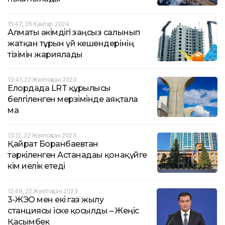
15:47, 26 Қаңтар 2024
Алматы әкімдігі заңсыз салынып
жатқан тұрғын үй кешендерінің
тізімін жариялады
13:41, 22 Желтоқсан 2023
Елордада LRT құрылысы
белгіленген мерзімінде аяқтала
ма
13:12, 22 Желтоқсан 2023
Қайрат Боранбаевтан
тәркіленген Астанадағы қонақүйге
кім иелік етеді
12:49, 22 Желтоқсан 2023
3-ЖЭО мен екі газ жылу
станциясы іске қосылды – Жеңіс
Қасымбек