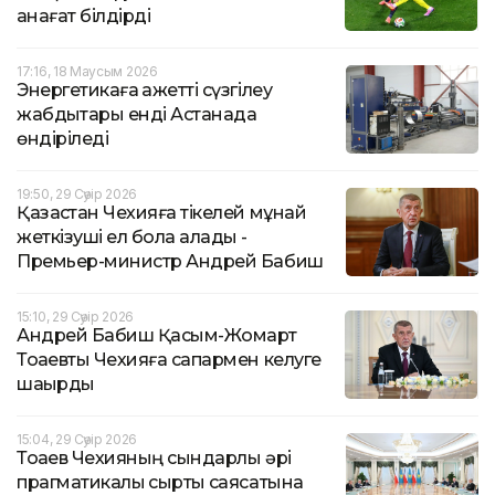
қанағат білдірді
17:16, 18 Маусым 2026
Энергетикаға қажетті сүзгілеу
жабдықтары енді Астанада
өндіріледі
19:50, 29 Сәуір 2026
Қазақстан Чехияға тікелей мұнай
жеткізуші ел бола алады -
Премьер-министр Андрей Бабиш
15:10, 29 Сәуір 2026
Андрей Бабиш Қасым-Жомарт
Тоқаевты Чехияға сапармен келуге
шақырды
15:04, 29 Сәуір 2026
Тоқаев Чехияның сындарлы әрі
прагматикалық сыртқы саясатына