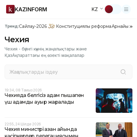
KAZINFORM
KZ
Сайлау-2026
Конституциялық реформа
Арнайы жо
Тренд:
Чехия
Чехия - бүгінгі күннің жаңалықтары және
ҚазАқпараттағы ең өзекті мақалалар
19:34, 08 Тамыз 2026
Чехияда белгісіз адам пышақпен
үш адамды ауыр жаралады
22:55, 24 Шілде 2026
Чехия министрі қазан айында
кәсіпкерлер делегациясымен