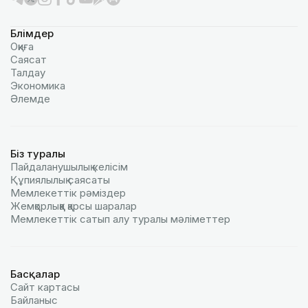
Бөлімдер
Оқиға
Саясат
Талдау
Экономика
Әлемде
Біз туралы
Пайдаланушылық келiciм
Құпиялылық саясаты
Мемлекеттік рәміздер
Жемқорлыққа қарсы шаралар
Мемлекеттік сатып алу туралы мәлiметтер
Басқалар
Сайт картасы
Байланыс