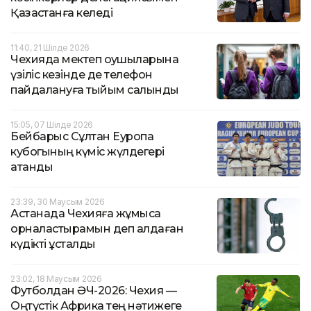
Қазақстанға келеді
11:40, 21 Шілде 2026
Чехияда мектеп оқушыларына
үзіліс кезінде де телефон
пайдалануға тыйым салынды
15:05, 07 Шілде 2026
Бейбарыс Сұлтан Еуропа
кубогының күміс жүлдегері
атанды
23:39, 30 Маусым 2026
Астанада Чехияға жұмысқа
орналастырамын деп алдаған
күдікті ұсталды
23:02, 18 Маусым 2026
Футболдан ӘЧ-2026: Чехия —
Оңтүстік Африка тең нәтижеге