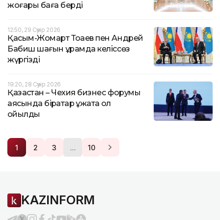
жоғары баға берді
12:50, 29 Сәуір 2026
Қасым-Жомарт Тоқаев пен Андрей
Бабиш шағын құрамда келіссөз
жүргізді
19:20, 28 Сәуір 2026
Қазақстан – Чехия бизнес форумы
аясында бірқатар құжатқа қол
қойылды
…
1
2
3
10
KAZINFORM