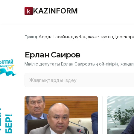
KAZINFORM
Ақорда
Тағайындау
Заң және тәртіп
Дерекқор
Тренд:
Ерлан Саиров
Мәжіліс депутаты Ерлан Саировтың ой-пікірін, жаңал