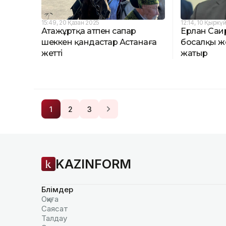
15:49, 20 Қазан 2025
12:14, 10 Қыркү
Атажұртқа атпен сапар
Ерлан Саир
шеккен қандастар Астанаға
босалқы же
жетті
жатыр
1
2
3
KAZINFORM
Бөлімдер
Оқиға
Саясат
Талдау