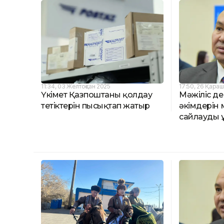
11:34, 03 Желтоқсан 2025
17:50, 26 Қара
Үкімет Қазпоштаны қолдау
Мәжіліс де
тетіктерін пысықтап жатыр
әкімдерін
сайлауды 