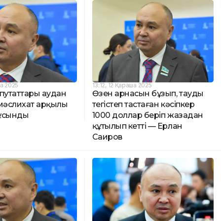
ша 2025
13:12, 12 Қараша 2025
путаттары аудан
Өзен арнасын бұзып, тауды
 мәслихат арқылы
тегістеп тастаған кәсіпкер
ұсынды
1000 доллар беріп жазадан
құтылып кетті — Ерлан
Саиров