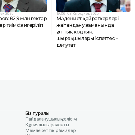
йек 2025
19:06, 08 Қыркүйек 2025
ов: 82,9 млн гектар
Мәдениет қайраткерлері
р тиімсіз игеріліп
жаһандану заманында
ұлттық кодтың
шырақшылары іспеттес –
депутат
Біз туралы
Пайдаланушылық келiciм
Құпиялылық саясаты
Мемлекеттік рәміздер