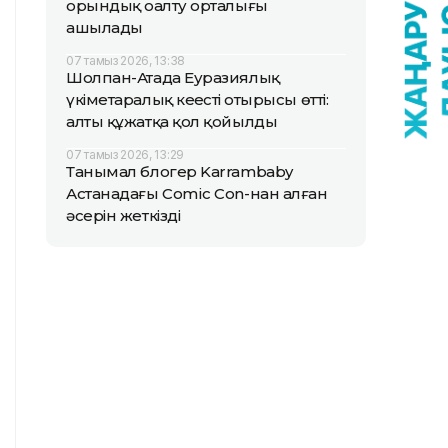
орындық оңалту орталығы
ашылады
07 тамыз 2026, 13:38
Шолпан-Атада Еуразиялық
үкіметаралық кеңестің отырысы өтті:
алты құжатқа қол қойылды
07 тамыз 2026, 13:29
Танымал блогер Karrambaby
Астанадағы Comic Con-нан алған
әсерін жеткізді