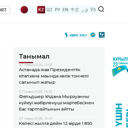
KZ
QZ
РУ
EN
中文
ق ز
ЎЗ
ORT
Танымал
07 тамыз 2026, 13:56
Астанада жаңа Президенттік
кітапхана маңында көлік тоннелі
салынып жатыр
07 тамыз 2026, 13:52
Фельдшер Ұлдана Мырзуанның
күйеуі жәбірленуші мәртебесінен
бас тартпайтынын айтты
07 тамыз 2026, 13:47
Келесі жылға дейін 12 өңірде 1 850