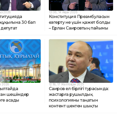
ыз 2026
13:06, 14 Ақпан 2026
титуцияда
Конституция Преамбуласын
 құқығына 30 бап
өзгерту не үшін қажет болды
 депутат
– Ерлан Саировтың пайымы
р 2026
12:18, 17 Желтоқсан 2025
рылтайда
Саиров ел бірлігі турасында:
ған шешімдер
жастарға рушылдық
еге асады
психологияны таңатын
контент шектен шықты