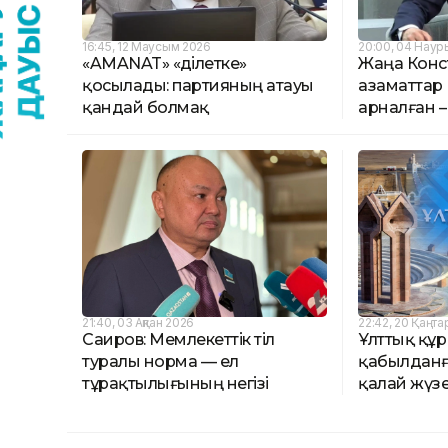
16:45, 12 Маусым 2026
20:00, 04 Наур
«AMANAT» «Әділетке»
Жаңа Конс
қосылады: партияның атауы
азаматтар
қандай болмақ
арналған –
21:40, 03 Ақпан 2026
22:42, 20 Қаңта
Саиров: Мемлекеттік тіл
Ұлттық құ
туралы норма — ел
қабылдан
тұрақтылығының негізі
қалай жүз