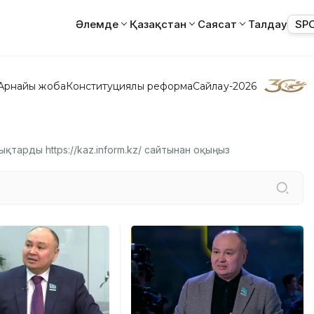
Әлемде
Қазақстан
Саясат
Талдау
SP
Арнайы жоба
Конституциялық реформа
Сайлау-2026
ықтарды https://kaz.inform.kz/ сайтынан оқыңыз