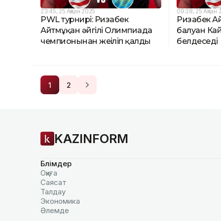
23:45, 25 Ақпан 2025
09:28, 25 Ақпан 
PWL турнирі: Ризабек
Ризабек Ай
Айтмұқан әйгілі Олимпиада
балуан Ка
чемпионынан жеңіліп қалды
белдеседі
1
2
KAZINFORM
Бөлімдер
Оқиға
Саясат
Талдау
Экономика
Әлемде