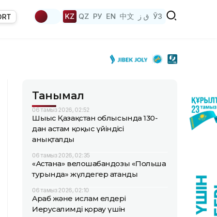
KZ
QZ
РУ
EN
中文
ق ز
ЎЗ
ORT
Танымал
06 тамыз 2026, 02:52
Шығыс Қазақстан облысында 130-
дан астам қоқыс үйіндісі
анықталды
06 тамыз 2026, 02:35
«Астана» велошабандозы «Польша
турында» жүлдегер атанды
06 тамыз 2026, 02:10
Араб және ислам елдері
Иерусалимді қорғау үшін