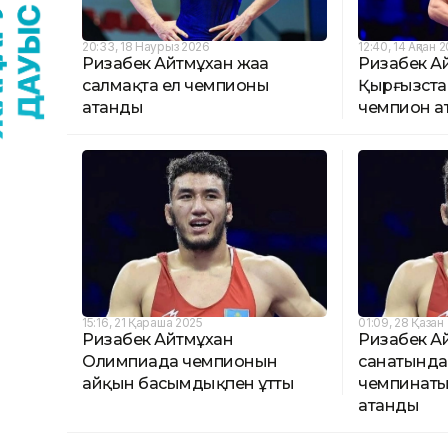
20:33, 18 Наурыз 2026
12:40, 14 Ақпан 
Ризабек Айтмұхан жаңа
Ризабек А
салмақта ел чемпионы
Қырғызста
атанды
чемпион а
15:16, 21 Қараша 2025
01:09, 28 Қазан
Ризабек Айтмұхан
Ризабек А
Олимпиада чемпионын
санатында
айқын басымдықпен ұтты
чемпинаты
атанды