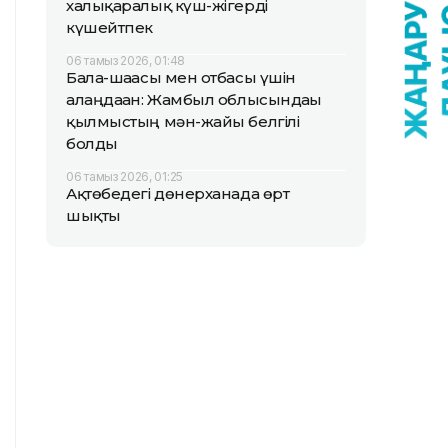
халықаралық күш-жігерді
күшейтпек
06 тамыз 2026, 01:48
Бала-шағасы мен отбасы үшін
алаңдаған: Жамбыл облысындағы
қылмыстың мән-жайы белгілі
болды
06 тамыз 2026, 01:25
Ақтөбедегі дөнерханада өрт
шықты