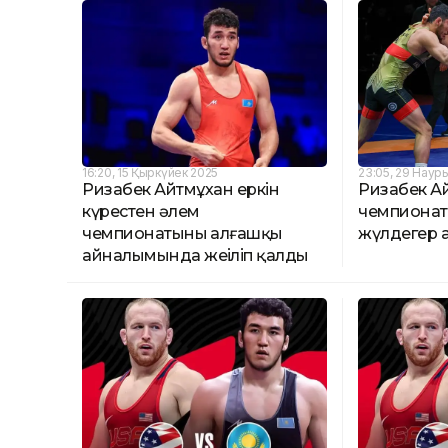
16:20, 15 Қыркүйек 2025
23:05, 29 Наур
Ризабек Айтмұхан еркін
Ризабек А
күрестен әлем
чемпионат
чемпионатының алғашқы
жүлдегер 
айналымында жеңіліп қалды