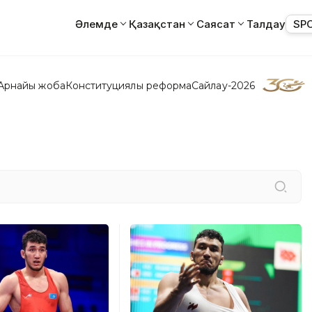
Әлемде
Қазақстан
Саясат
Талдау
SP
Арнайы жоба
Конституциялық реформа
Сайлау-2026