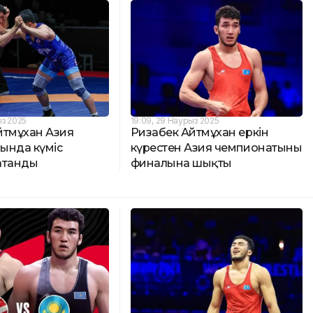
ыз 2025
19:09, 29 Наурыз 2025
йтмұхан Азия
Ризабек Айтмұхан еркін
ында күміс
күрестен Азия чемпионатының
атанды
финалына шықты