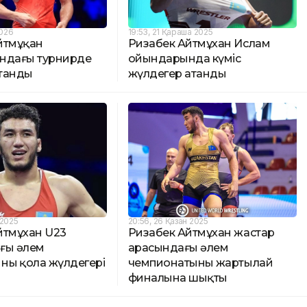
2026
19:53, 21 Қараша 2025
йтмұқан
Ризабек Айтмұхан Ислам
ндағы турнирде
ойындарында күміс
танды
жүлдегер атанды
 2025
20:56, 26 Қазан 2025
йтмұхан U23
Ризабек Айтмұхан жастар
ғы әлем
арасындағы әлем
ның қола жүлдегері
чемпионатының жартылай
финалына шықты