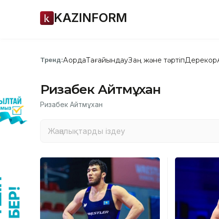
KAZINFORM
Ақорда
Тағайындау
Заң және тәртіп
Дерекқор
Тренд:
Ризабек Айтмұхан
Ризабек Айтмұхан