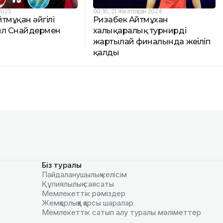
2025
00:16, 21 Желтоқсан 2024
тмұқан әйгілі
Ризабек Айтмұхан
йл Снайдермен
халықаралық турнирдің
жартылай финалында жеңіліп
қалды
Біз туралы
Пайдаланушылық келiciм
Құпиялылық саясаты
Мемлекеттік рәміздер
Жемқорлыққа қарсы шаралар
Мемлекеттік сатып алу туралы мәлiметтер